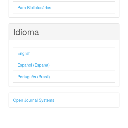
Para Bibliotecários
Idioma
English
Español (España)
Português (Brasil)
Desenvolvido
Open Journal Systems
por