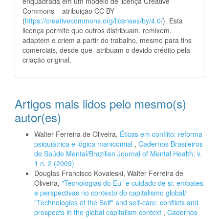
enquadrada em um modelo de licença Creative
Commons – atribuição CC BY
(
https://creativecommons.org/licenses/by/4.0/
). Esta
licença permite que outros distribuam, remixem,
adaptem e criem a partir do trabalho, mesmo para fins
comerciais, desde que atribuam o devido crédito pela
criação original.
Artigos mais lidos pelo mesmo(s)
autor(es)
Walter Ferreira de Oliveira,
Éticas em conflito: reforma
psiquiátrica e lógica manicomial
,
Cadernos Brasileiros
de Saúde Mental/Brazilian Journal of Mental Health: v.
1 n. 2 (2009)
Douglas Francisco Kovaleski, Walter Ferreira de
Oliveira,
"Tecnologias do Eu" e cuidado de si: embates
e perspectivas no contexto do capitalismo global/
"Technologies of the Self" and self-care: conflicts and
prospects in the global capitalism context
,
Cadernos