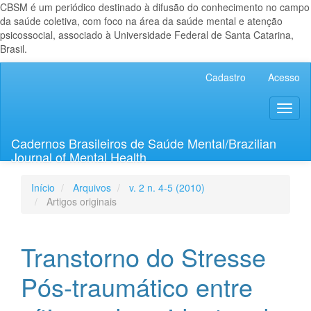
CBSM é um periódico destinado à difusão do conhecimento no campo
da saúde coletiva, com foco na área da saúde mental e atenção
psicossocial, associado à Universidade Federal de Santa Catarina,
Brasil.
Navegação
Cadastro
Acesso
Principal
Conteúdo
Toggl
principal
naviga
Barra
Lateral
Cadernos Brasileiros de Saúde Mental/Brazilian
Journal of Mental Health
Início
Arquivos
v. 2 n. 4-5 (2010)
Artigos originais
Transtorno do Stresse
Pós-traumático entre