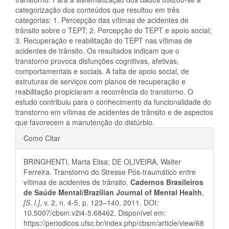
categorização dos conteúdos que resultou em três
categorias: 1. Percepção das vítimas de acidentes de
trânsito sobre o TEPT; 2. Percepção do TEPT e apoio social;
3. Recuperação e reabilitação do TEPT nas vítimas de
acidentes de trânsito. Os resultados indicam que o
transtorno provoca disfunções cognitivas, afetivas,
comportamentais e sociais. A falta de apoio social, de
estruturas de serviços com planos de recuperação e
reabilitação propiciaram a recorrência do transtorno. O
estudo contribuiu para o conhecimento da funcionalidade do
transtorno em vítimas de acidentes de trânsito e de aspectos
que favorecem a manutenção do distúrbio.
Detalhes
Como Citar
do
BRINGHENTI, Marta Elisa; DE OLIVEIRA, Walter
artigo
Ferreira. Transtorno do Stresse Pós-traumático entre
vítimas de acidentes de trânsito.
Cadernos Brasileiros
de Saúde Mental/Brazilian Journal of Mental Health
,
[S. l.]
, v. 2, n. 4-5, p. 123–140, 2011. DOI:
10.5007/cbsm.v2i4-5.68462. Disponível em:
https://periodicos.ufsc.br/index.php/cbsm/article/view/68