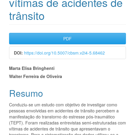
vítimas de acidentes de
trânsito
Barra
PDF
lateral
DOI:
https://doi.org/10.5007/cbsm.v2i4-5.68462
de
Conteúdo
artigos
Marta Elisa Bringhenti
Walter Ferreira de Oliveira
do
artigo
Resumo
principal
Conduziu-se um estudo com objetivo de investigar como
pessoas envolvidas em acidentes de trânsito percebem a
manifestação do transtorno do estresse pós-traumático
(TEPT). Foram realizadas entrevistas semi-estruturadas com
vítimas de acidentes de trânsito que apresentavam o
transtorno. Para a sistematização dos dados utilizou-se a