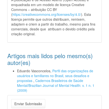
enquadrada em um modelo de licença Creative
Commons – atribuição CC BY
(
https://creativecommons.org/licenses/by/4.0/
). Esta
licença permite que outros distribuam, remixem,
adaptem e criem a partir do trabalho, mesmo para fins
comerciais, desde que atribuam o devido crédito pela
criação original.
Artigos mais lidos pelo mesmo(s)
autor(es)
Eduardo Vasconcelos,
Perfil das organizações de
usuários e familiares no Brasil, seus desafios e
propostas
,
Cadernos Brasileiros de Saúde
Mental/Brazilian Journal of Mental Health: v. 1 n. 1
(2009)
Enviar
Enviar Submissão
Submissão