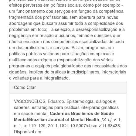
efeitos perversos em políticas sociais, como por exemplo: -
um funcionamento dos serviços em função da competência
fragmentada dos profissionais, sem abertura para novas
abordagens que buscam assumir toda a complexidade dos
problemas em foco; - a seleção, a desresponsabilização e a
negligência em relação a usuários, temas e questões que
não se encaixam nas competências especializadas de cada
um dos profissionais e serviços. Assim, programas em
políticas públicas voltados para situações complexas e
multifacetadas exigem a responsabilização dos vários
programas e equipes pela globalidade das necessidades dos
cidadãos, implicando práticas interdisciplinares, intersetoriais
e voltadas para a integralidade.
Detalhes
Como Citar
do
VASCONCELOS, Eduardo. Epistemologia, diálogos e
artigo
saberes: estratégias para práticas interparadigmáticas
em saúde mental.
Cadernos Brasileiros de Saúde
Mental/Brazilian Journal of Mental Health
,
[S. l.]
, v. 1,
n. 1, p. 119–129, 2011. DOI: 10.5007/cbsm.v1i1.68433.
Disponível em: