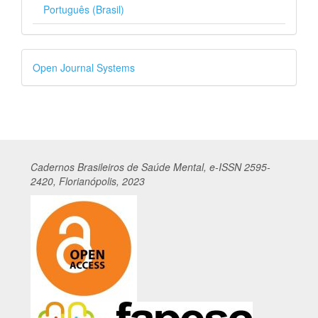
Português (Brasil)
Desenvolvido
Open Journal Systems
por
Cadernos
Br
asileiros
de Saúde Mental, e-ISSN 2595-
2420, Florianópolis, 2023