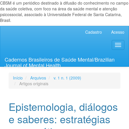
CBSM é um periódico destinado à difusão do conhecimento no campo
da saúde coletiva, com foco na área da saúde mental e atenção
psicossocial, associado à Universidade Federal de Santa Catarina,
Brasil.
Navegação
Cadastro
Acesso
Principal
Conteúdo
Toggl
principal
naviga
Barra
Lateral
Cadernos Brasileiros de Saúde Mental/Brazilian
Journal of Mental Health
Início
Arquivos
v. 1 n. 1 (2009)
Artigos originais
Epistemologia, diálogos
e saberes: estratégias