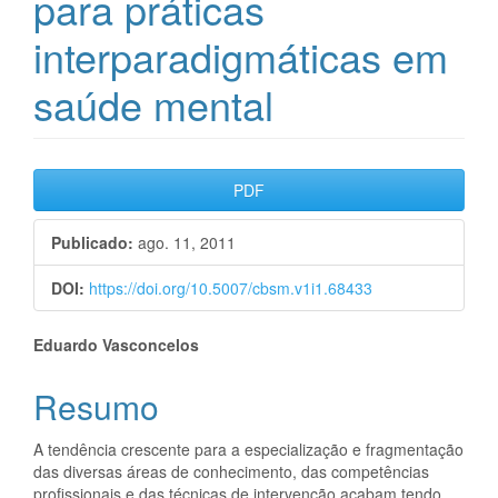
para práticas
interparadigmáticas em
saúde mental
Barra
PDF
lateral
Publicado:
ago. 11, 2011
de
artigos
DOI:
https://doi.org/10.5007/cbsm.v1i1.68433
Conteúdo
Eduardo Vasconcelos
do
Resumo
artigo
A tendência crescente para a especialização e fragmentação
principal
das diversas áreas de conhecimento, das competências
profissionais e das técnicas de intervenção acabam tendo