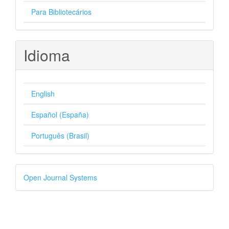
Para Bibliotecários
Idioma
English
Español (España)
Português (Brasil)
Desenvolvido
Open Journal Systems
por