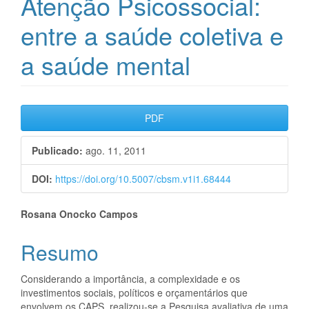
Atenção Psicossocial:
entre a saúde coletiva e
a saúde mental
Barra
PDF
lateral
Publicado:
ago. 11, 2011
de
artigos
DOI:
https://doi.org/10.5007/cbsm.v1i1.68444
Conteúdo
Rosana Onocko Campos
do
Resumo
artigo
Considerando a importância, a complexidade e os
principal
investimentos sociais, políticos e orçamentários que
envolvem os CAPS, realizou-se a Pesquisa avaliativa de uma