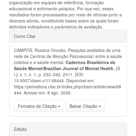
organização em equipes de referência, formação
educacional e sofrimento psíquico. Por sua vez, esses
resultados foram processados por meio de oficinas junto a
diversos atores, constituindo bases sobre as quais foram
definidos indicadores e parâmetros de avaliação.
Detalhes
Como Citar
do
CAMPOS, Rosana Onocko. Pesquisa avaliativa de uma
artigo
rede de Centros de Atenção Psicossocial: entre a saúde
coletiva e a saúde mental.
Cadernos Brasileiros de
Saúde Mental/Brazilian Journal of Mental Health
,
[S.
l.]
, v. 1, n. 1, p. 232–242, 2011. DOI:
10.5007/cbsm.v1i1.68444. Disponível em:
https://periodicos.ufsc.br/index.php/cbsm/article/view/68
444. Acesso em: 8 ago. 2026.
Fomatos de Citação
Baixar Citação
Edição