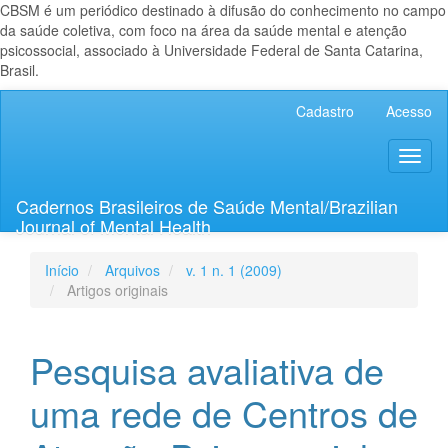
CBSM é um periódico destinado à difusão do conhecimento no campo
da saúde coletiva, com foco na área da saúde mental e atenção
psicossocial, associado à Universidade Federal de Santa Catarina,
Brasil.
Navegação
Cadastro
Acesso
Principal
Conteúdo
Toggl
principal
naviga
Barra
Lateral
Cadernos Brasileiros de Saúde Mental/Brazilian
Journal of Mental Health
Início
Arquivos
v. 1 n. 1 (2009)
Artigos originais
Pesquisa avaliativa de
uma rede de Centros de