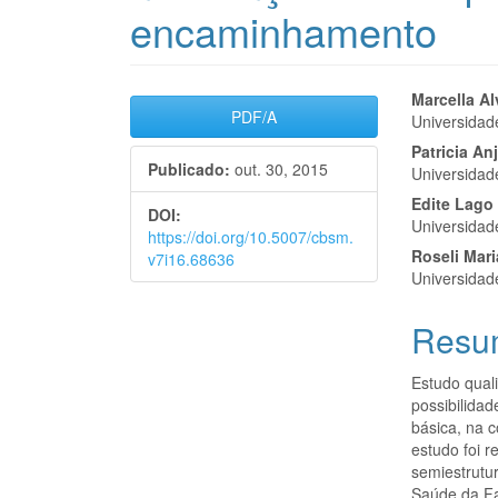
encaminhamento
Barra
Cont
Marcella A
PDF/A
Universidad
lateral
do
Patricia An
Publicado:
out. 30, 2015
de
artigo
Universidad
Edite Lago
artigos
princi
DOI:
Universidad
https://doi.org/10.5007/cbsm.
Roseli Mar
v7i16.68636
Universidad
Resu
Estudo quali
possibilida
básica, na 
estudo foi r
semiestrutu
Saúde da Fa