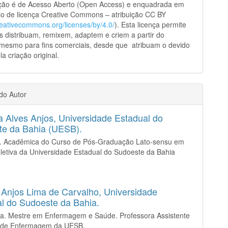
ação é de Acesso Aberto (Open Access) e enquadrada em
o de licença Creative Commons – atribuição CC BY
creativecommons.org/licenses/by/4.0/
). Esta licença permite
s distribuam, remixem, adaptem e criem a partir do
 mesmo para fins comerciais, desde que atribuam o devido
la criação original.
 do Autor
a Alves Anjos,
Universidade Estadual do
te da Bahia (UESB).
a. Acadêmica do Curso de Pós-Graduação Lato-sensu em
etiva da Universidade Estadual do Sudoeste da Bahia
SB).
a Anjos Lima de Carvalho,
Universidade
l do Sudoeste da Bahia.
ra. Mestre em Enfermagem e Saúde. Professora Assistente
 de Enfermagem da UESB.