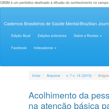
CBSM é um periódico destinado à difusão do conhecimento no campo da
Navegação
Principal
Conteúdo
Cadernos Brasileiros de Saúde Mental/Brazilian Journ
principal
Barra
Lateral
Edição Atual
Edições anteriores
Sobre a Revista
Facebook
Indexadores
Início
Arquivos
v. 7 n. 16 (2015)
Artigos
Acolhimento da pess
na atenção básica p