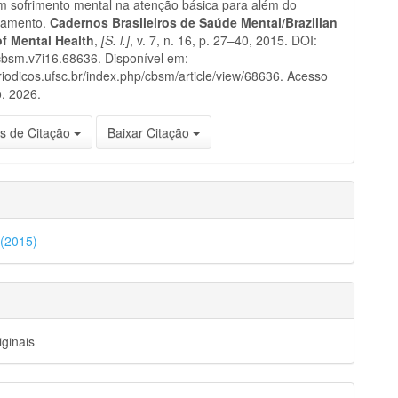
 sofrimento mental na atenção básica para além do
hamento.
Cadernos Brasileiros de Saúde Mental/Brazilian
of Mental Health
,
[S. l.]
, v. 7, n. 16, p. 27–40, 2015. DOI:
bsm.v7i16.68636. Disponível em:
eriodicos.ufsc.br/index.php/cbsm/article/view/68636. Acesso
. 2026.
s de Citação
Baixar Citação
 (2015)
iginais