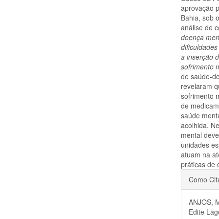
aprovação p
Bahia, sob 
análise de 
doença ment
dificuldades
a inserção 
sofrimento 
de saúde-do
revelaram q
sofrimento m
de medicame
saúde menta
acolhida. N
mental deve
unidades es
atuam na at
práticas de
Detal
Como Cit
do
ANJOS, M
artigo
Edite Lag