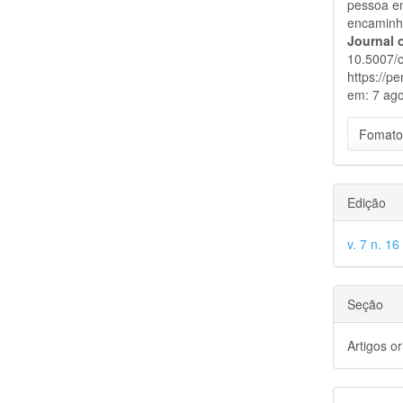
pessoa em
encamin
Journal 
10.5007/c
https://p
em: 7 ago
Fomato
Edição
v. 7 n. 16
Seção
Artigos or