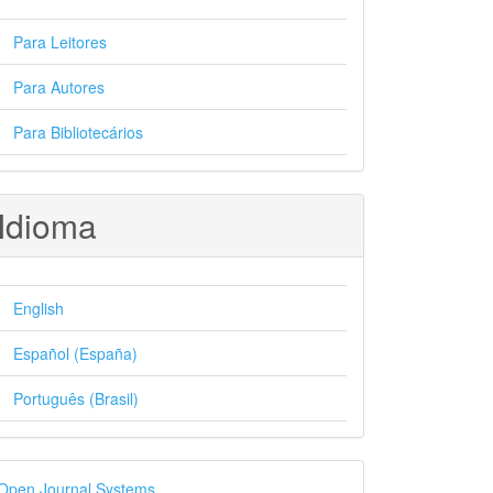
Para Leitores
Para Autores
Para Bibliotecários
Idioma
English
Español (España)
Português (Brasil)
esenvolvido
Open Journal Systems