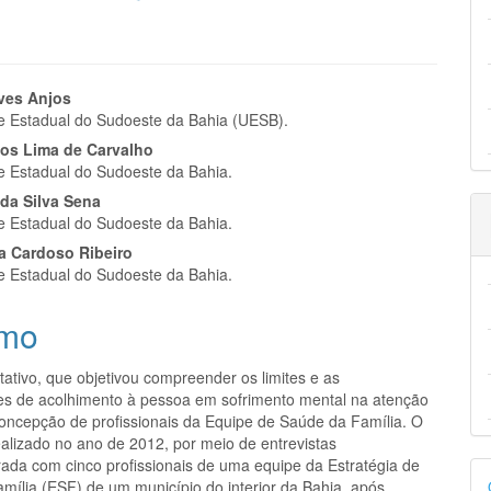
eúdo
lves Anjos
e Estadual do Sudoeste da Bahia (UESB).
jos Lima de Carvalho
e Estadual do Sudoeste da Bahia.
 da Silva Sena
pal
e Estadual do Sudoeste da Bahia.
ia Cardoso Ribeiro
e Estadual do Sudoeste da Bahia.
mo
tativo, que objetivou compreender os limites e as
des de acolhimento à pessoa em sofrimento mental na atenção
concepção de profissionais da Equipe de Saúde da Família. O
ealizado no ano de 2012, por meio de entrevistas
rada com cinco profissionais de uma equipe da Estratégia de
D
mília (ESF) de um município do interior da Bahia, após