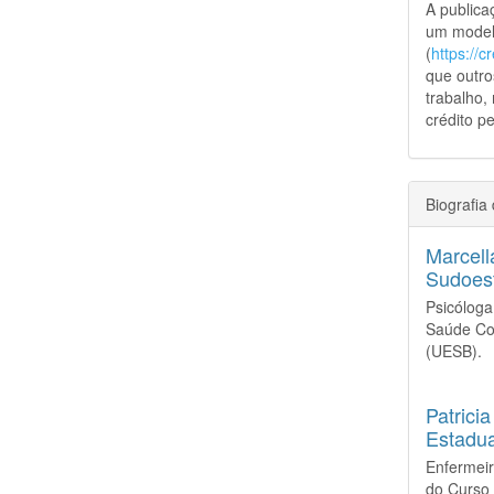
A public
um model
(
https://
que outro
trabalho,
crédito pe
Biografia
Marcell
Sudoes
Psicólog
Saúde Col
(UE
Patrici
Estadua
Enfermei
do Curso