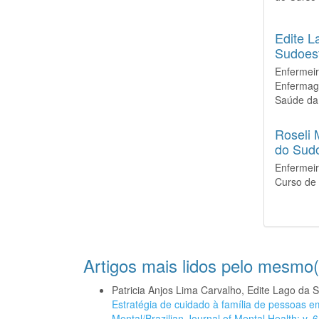
Edite L
Sudoest
Enfermeir
Enfermag
Saúde da
Roseli 
do Sudo
Enfermeir
Curso de
Artigos mais lidos pelo mesmo(
Patricia Anjos Lima Carvalho, Edite Lago da 
Estratégia de cuidado à família de pessoas 
Mental/Brazilian Journal of Mental Health: v. 