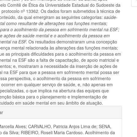
p
elo Comitê de Ética da Universidade Estadual do Sudoeste da
o protocolo nº 13362. Os dados foram submetidos à técnica de
conteúdo, da qual emergiram as seguintes categorias:
saúde-
al como resultante de alterações nas funções mentais;
para o acolhimento da pessoa em sofrimento mental na ESF;
de ações de saúde mental e o acolhimento da pessoa em
mental na ESF.
Os resultados demonstraram uma concepção
ença mental relacionada às alterações das funções mentais;
ue as principais dificuldades para o acolhimento da pessoa em
ental na ESF são a falta de capacitação, de apoio matricial e
ntos; e, mostraram a necessidade da inserção de ações de
l na ESF para que a pessoa em sofrimento mental possa ser
essa perspectiva, o acolhimento da pessoa em sofrimento
 ocorrer em qualquer serviço de saúde, e, não apenas em
pecializadas, o que implica na abertura das equipes que
enção básica para o planejamento e implementação de
 cuidado em saúde mental em seu âmbito de atuação.
hes
ar
arcella Alves; CARVALHO, Patricia Anjos Lima de; SENA,
o da Silva; RIBEIRO, Roseli Maria Cardoso. Acolhimento da