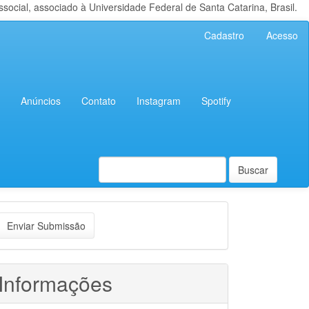
cial, associado à Universidade Federal de Santa Catarina, Brasil.
Cadastro
Acesso
Anúncios
Contato
Instagram
Spotify
Buscar
nviar
Enviar Submissão
ubmissão
Informações