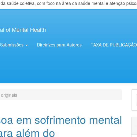
 saúde coletiva, com foco na área da saúde mental e atenção psicosso
al of Mental Health
Submissões
Diretrizes para Autores
TAXA DE PUBLICAÇÃO
E
 originais
S
oa em sofrimento mental
ara além do