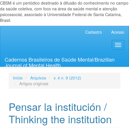
CBSM é um periódico destinado à difusão do conhecimento no campo
da saúde coletiva, com foco na área da saúde mental e atenção
psicossocial, associado à Universidade Federal de Santa Catarina,
Brasil.
Navegação
Cadastro
Acesso
Principal
Conteúdo
Toggl
principal
naviga
Barra
Lateral
Cadernos Brasileiros de Saúde Mental/Brazilian
Journal of Mental Health
Início
Arquivos
v. 4 n. 9 (2012)
Artigos originais
Pensar la institución /
Thinking the institution