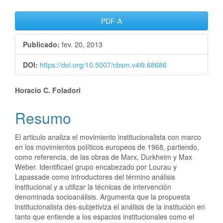
Barra
PDF-A
lateral
Publicado:
fev. 20, 2013
de
DOI:
https://doi.org/10.5007/cbsm.v4i9.68686
artigos
Conteúdo
Horacio C. Foladori
do
Resumo
artigo
El articulo analiza el movimiento institucionalista con marco
principal
en los movimientos políticos europeos de 1968, partiendo,
como referencia, de las obras de Marx, Durkheim y Max
Weber. Identificael grupo encabezado por Lourau y
Lapassade como introductores del término análisis
institucional y a utilizar la técnicas de intervención
denominada socioanálisis. Argumenta que la propuesta
institucionalista des-subjetiviza el análisis de la institución en
tanto que entiende a los espacios institucionales como el