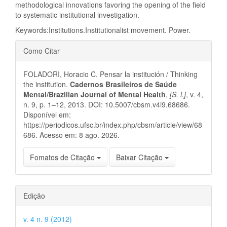
methodological innovations favoring the opening of the field
to systematic institutional investigation.
Keywords:Institutions.Institutionalist movement. Power.
Detalhes
Como Citar
do
FOLADORI, Horacio C. Pensar la institución / Thinking
artigo
the institution.
Cadernos Brasileiros de Saúde
Mental/Brazilian Journal of Mental Health
,
[S. l.]
, v. 4,
n. 9, p. 1–12, 2013. DOI: 10.5007/cbsm.v4i9.68686.
Disponível em:
https://periodicos.ufsc.br/index.php/cbsm/article/view/68
686. Acesso em: 8 ago. 2026.
Fomatos de Citação
Baixar Citação
Edição
v. 4 n. 9 (2012)