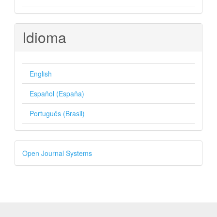
Idioma
English
Español (España)
Português (Brasil)
Desenvolvido
Open Journal Systems
por