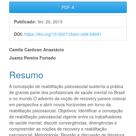
Barra
PDF-A
lateral
Publicado:
fev. 20, 2013
de
DOI:
https://doi.org/10.5007/cbsm.v4i9.68691
artigos
Conteúdo
Camila Cardoso Anastácio
Juarez Pereira Furtado
do
artigo
Resumo
principal
A concepção de reabilitação psicossocial sustenta a prática
de grande parte dos profissionais de saúde mental no Brasil
e no mundo.O advento da noção de recovery parece colocar
em perspectiva e abrir novos horizontes em torno da
reabilitação psicossocial. Objetivos: Identificar a concepção
de reabilitação psicossocial vigente entre os trabalhadores
de saúde mental; discutir convergências, divergências e
compreender as noções de recovery e reabilitação
psicossocial. Metodologia: Revisão e discussão de literatura,