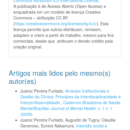
Commons Attribution 4.0 International License
.
A publicação é de Acesso Aberto (Open Access) e
enquadrada em um modelo de licença Creative
Commons – atribuição CC BY
(
https://creativecommons.org/licenses/by/4.0/
). Esta
licença permite que outros distribuam, remixem,
adaptem e criem a partir do trabalho, mesmo para fins
comerciais, desde que atribuam o devido crédito pela
criação original.
Artigos mais lidos pelo mesmo(s)
autor(es)
Juarez Pereira Furtado,
Arranjos Institucionais e
Gestão da Clínica: Princípios da Interdisciplinaridade e
Interprofissionalidade
,
Cadernos Brasileiros de Saúde
Mental/Brazilian Journal of Mental Health: v. 1 n. 1
(2009)
Juarez Pereira Furtado, Augustin de Tugny, Cláudia
Generoso, Eunice Nakamura,
Inserção social e