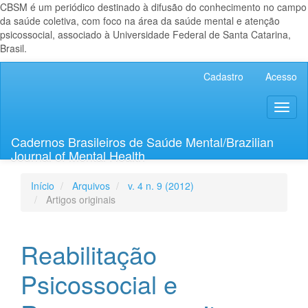
CBSM é um periódico destinado à difusão do conhecimento no campo
da saúde coletiva, com foco na área da saúde mental e atenção
psicossocial, associado à Universidade Federal de Santa Catarina,
Brasil.
Navegação
Cadastro
Acesso
Principal
Conteúdo
Toggl
principal
naviga
Barra
Lateral
Cadernos Brasileiros de Saúde Mental/Brazilian
Journal of Mental Health
Início
Arquivos
v. 4 n. 9 (2012)
Artigos originais
Reabilitação
Psicossocial e