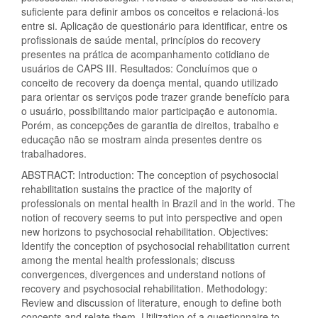
suficiente para definir ambos os conceitos e relacioná-los
entre si. Aplicação de questionário para identificar, entre os
profissionais de saúde mental, princípios do recovery
presentes na prática de acompanhamento cotidiano de
usuários de CAPS III. Resultados: Concluímos que o
conceito de recovery da doença mental, quando utilizado
para orientar os serviços pode trazer grande benefício para
o usuário, possibilitando maior participação e autonomia.
Porém, as concepções de garantia de direitos, trabalho e
educação não se mostram ainda presentes dentre os
trabalhadores.
ABSTRACT: Introduction: The conception of psychosocial
rehabilitation sustains the practice of the majority of
professionals on mental health in Brazil and in the world. The
notion of recovery seems to put into perspective and open
new horizons to psychosocial rehabilitation. Objectives:
Identify the conception of psychosocial rehabilitation current
among the mental health professionals; discuss
convergences, divergences and understand notions of
recovery and psychosocial rehabilitation. Methodology:
Review and discussion of literature, enough to define both
concepts and relate them. Utilization of a questionnaire to