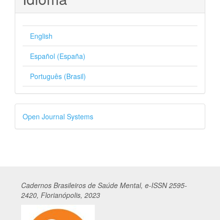
English
Español (España)
Português (Brasil)
Desenvolvido
Open Journal Systems
por
Cadernos
Br
asileiros
de Saúde Mental, e-ISSN 2595-
2420, Florianópolis, 2023