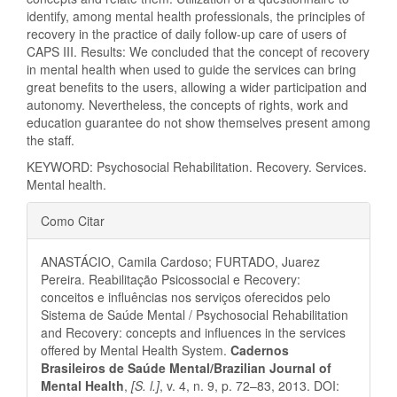
identify, among mental health professionals, the principles of
recovery in the practice of daily follow-up care of users of
CAPS III. Results: We concluded that the concept of recovery
in mental health when used to guide the services can bring
great benefits to the users, allowing a wider participation and
autonomy. Nevertheless, the concepts of rights, work and
education guarantee do not show themselves present among
the staff.
KEYWORD: Psychosocial Rehabilitation. Recovery. Services.
Mental health.
Detalhes
Como Citar
do
ANASTÁCIO, Camila Cardoso; FURTADO, Juarez
artigo
Pereira. Reabilitação Psicossocial e Recovery:
conceitos e influências nos serviços oferecidos pelo
Sistema de Saúde Mental / Psychosocial Rehabilitation
and Recovery: concepts and influences in the services
offered by Mental Health System.
Cadernos
Brasileiros de Saúde Mental/Brazilian Journal of
Mental Health
,
[S. l.]
, v. 4, n. 9, p. 72–83, 2013. DOI: