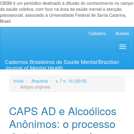
CBSM é um periódico destinado à difusão do conhecimento no campo
da saúde coletiva, com foco na área da saúde mental e atenção
psicossocial, associado à Universidade Federal de Santa Catarina,
Brasil.
Navegação
Cadastro
Acesso
Principal
Conteúdo
Toggl
principal
naviga
Barra
Lateral
Cadernos Brasileiros de Saúde Mental/Brazilian
Journal of Mental Health
Início
Arquivos
v. 7 n. 16 (2015)
Artigos originais
CAPS AD e Alcoólicos
Anônimos: o processo