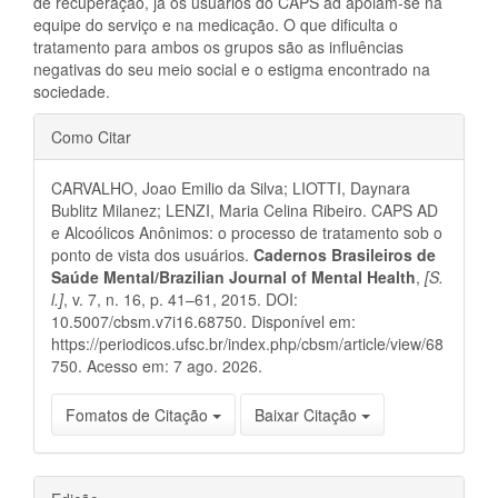
de recuperação, já os usuários do CAPS ad apoiam-se na
equipe do serviço e na medicação. O que dificulta o
tratamento para ambos os grupos são as influências
negativas do seu meio social e o estigma encontrado na
sociedade.
Detalhes
Como Citar
do
CARVALHO, Joao Emilio da Silva; LIOTTI, Daynara
artigo
Bublitz Milanez; LENZI, Maria Celina Ribeiro. CAPS AD
e Alcoólicos Anônimos: o processo de tratamento sob o
ponto de vista dos usuários.
Cadernos Brasileiros de
Saúde Mental/Brazilian Journal of Mental Health
,
[S.
l.]
, v. 7, n. 16, p. 41–61, 2015. DOI:
10.5007/cbsm.v7i16.68750. Disponível em:
https://periodicos.ufsc.br/index.php/cbsm/article/view/68
750. Acesso em: 7 ago. 2026.
Fomatos de Citação
Baixar Citação