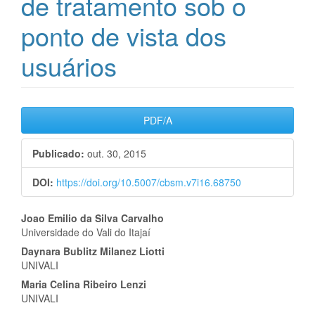
de tratamento sob o
ponto de vista dos
usuários
Barra
PDF/A
lateral
Publicado:
out. 30, 2015
de
DOI:
https://doi.org/10.5007/cbsm.v7i16.68750
artigos
Conteúdo
Joao Emilio da Silva Carvalho
Universidade do Vali do Itajaí
do
Daynara Bublitz Milanez Liotti
artigo
UNIVALI
Maria Celina Ribeiro Lenzi
principal
UNIVALI