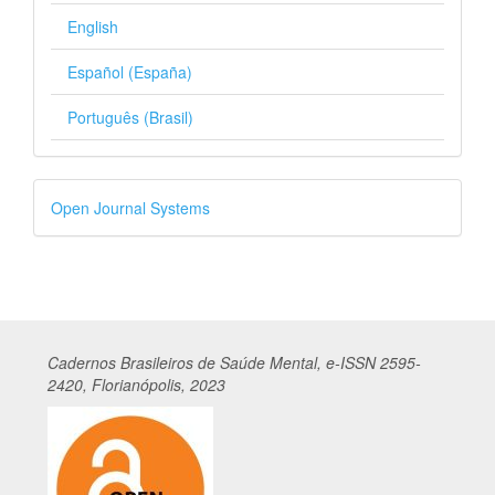
English
Español (España)
Português (Brasil)
Desenvolvido
Open Journal Systems
por
Cadernos
Br
asileiros
de Saúde Mental, e-ISSN 2595-
2420, Florianópolis, 2023