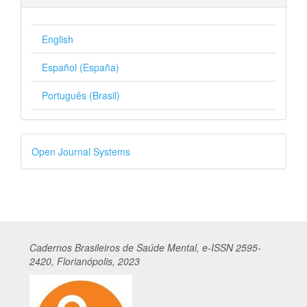
English
Español (España)
Português (Brasil)
Desenvolvido
Open Journal Systems
por
Cadernos
Br
asileiros
de Saúde Mental, e-ISSN 2595-
2420, Florianópolis, 2023