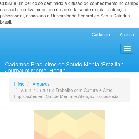
CBSM é um periódico destinado à difusão do conhecimento no campo
da saúde coletiva, com foco na área da saúde mental e atenção
psicossocial, associado à Universidade Federal de Santa Catarina,
Brasil.
Navegação
Cadastro
Acesso
Principal
Conteúdo
Toggl
principal
naviga
Barra
Lateral
Cadernos Brasileiros de Saúde Mental/Brazilian
Journal of Mental Health
Início
Arquivos
v. 8 n. 18 (2016): Trabalho com Cultura e Arte:
Implicações em Saúde Mental e Atenção Psicossocial