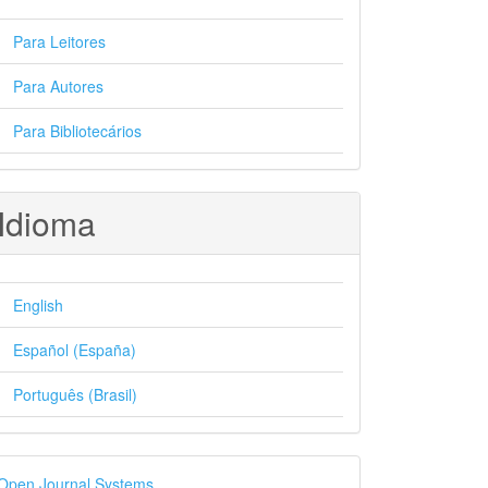
Para Leitores
Para Autores
Para Bibliotecários
Idioma
English
Español (España)
Português (Brasil)
esenvolvido
Open Journal Systems