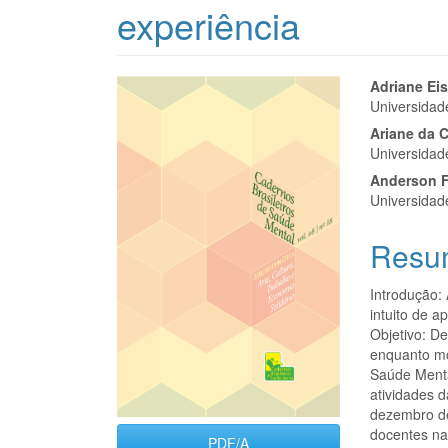
experiência
Barra
Cont
Adriane Eis
Universidad
lateral
do
Ariane da 
de
artigo
Universidad
Anderson 
artigos
princi
Universidad
Resu
Introdução:
intuito de a
Objetivo: De
enquanto mo
Saúde Menta
atividades 
dezembro de
docentes na
PDF/A