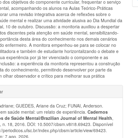
 dos objetivos do componente curricular, frequentar o serviço
p
ntal, acompanhando os alunos na Aulas Teórico-Práticas
orar uma revisão integrativa acerca de reflexões sobre o
aúde mental e realizar uma atividade alusiva ao Dia Mundial da
, 10 de outubro. Discussão: a monitoria auxiliou a despertar
 dos discentes pela atenção em saúde mental, sensibilizando-
mportância desta área do conhecimento nos demais cenários
do enfermeiro. A monitora empenhou-se para se colocar no
cilitadora e também de estudante horizontalizando o debate e
ua experiência por já ter vivenciado o componente e as
onclusão: a experiência da monitoria representou a construção
da do conhecimento, permitindo desenvolver por parte da
 olhar observador e crítico para melhorar sua prática
hes
ar
Adriane; GUEDES, Ariane da Cruz; FUNAI, Anderson.
 em saúde mental: um relato de experiência.
Cadernos
ros de Saúde Mental/Brazilian Journal of Mental Health
,
 8, n. 18, 2016. DOI: 10.5007/cbsm.v8i18.69423. Disponível
://periodicos.ufsc.br/index.php/cbsm/article/view/69423.
m: 7 ago. 2026.