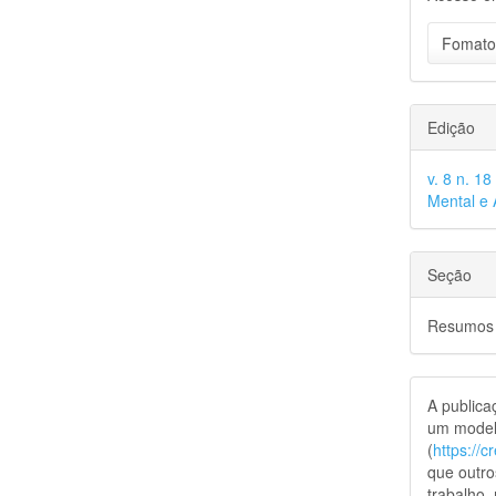
Fomato
Edição
v. 8 n. 1
Mental e 
Seção
Resumos
A public
um model
(
https://
que outro
trabalho,