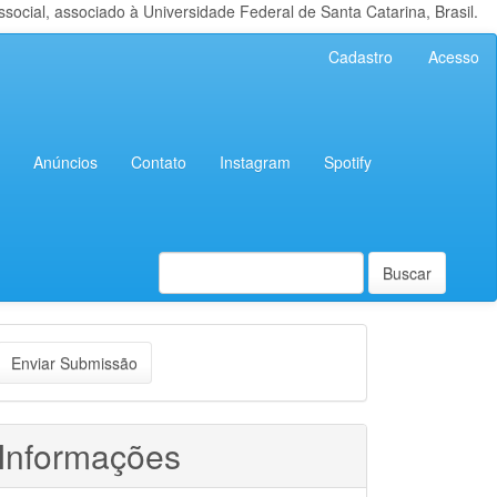
cial, associado à Universidade Federal de Santa Catarina, Brasil.
Cadastro
Acesso
Anúncios
Contato
Instagram
Spotify
Buscar
nviar
Enviar Submissão
ubmissão
Informações