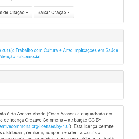
s de Citação
Baixar Citação
8 (2016): Trabalho com Cultura e Arte: Implicações em Saúde
Atenção Psicossocial
ação é de Acesso Aberto (Open Access) e enquadrada em
o de licença Creative Commons – atribuição CC BY
creativecommons.org/licenses/by/4.0/
). Esta licença permite
s distribuam, remixem, adaptem e criem a partir do
 mesmo para fins comerciais, desde que atribuam o devido