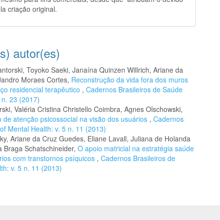
la criação original.
s) autor(es)
torski, Toyoko Saeki, Janaína Quinzen Willrich, Ariane da
Jandro Moraes Cortes,
Reconstrução da vida fora dos muros
ço residencial terapêutico
,
Cadernos Brasileiros de Saúde
9 n. 23 (2017)
ki, Valéria Cristina Christello Coimbra, Agnes Olschowski,
o de atenção psicossocial na visão dos usuários
,
Cadernos
of Mental Health: v. 5 n. 11 (2013)
y, Ariane da Cruz Guedes, Eliane Lavall, Juliana de Holanda
 Braga Schatschineider,
O apoio matricial na estratégia saúde
ários com transtornos psíquicos
,
Cadernos Brasileiros de
h: v. 5 n. 11 (2013)