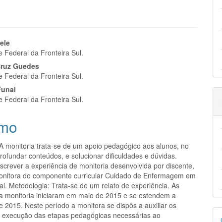
eúdo
ele
e Federal da Fronteira Sul.
Cruz Guedes
e Federal da Fronteira Sul.
Funai
pal
e Federal da Fronteira Sul.
mo
 A monitoria trata-se de um apoio pedagógico aos alunos, no
profundar conteúdos, e solucionar dificuldades e dúvidas.
screver a experiência de monitoria desenvolvida por discente,
nitora do componente curricular Cuidado de Enfermagem em
l. Metodologia: Trata-se de um relato de experiência. As
da monitoria iniciaram em maio de 2015 e se estendem a
 2015. Neste período a monitora se dispôs a auxiliar os
D
 execução das etapas pedagógicas necessárias ao