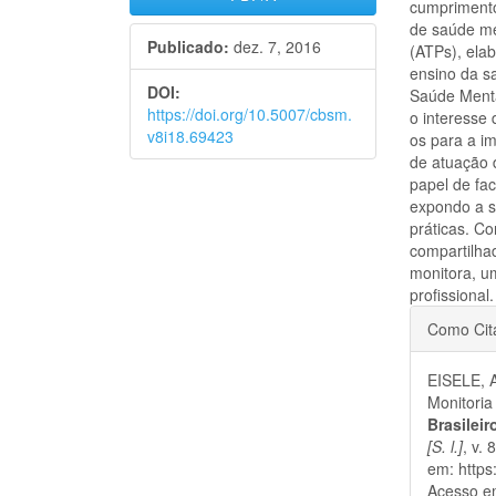
cumprimento
de saúde me
Publicado:
dez. 7, 2016
(ATPs), elab
ensino da s
DOI:
Saúde Mental
https://doi.org/10.5007/cbsm.
o interesse
v8i18.69423
os para a i
de atuação 
papel de fa
expondo a s
práticas. C
compartilha
monitora, um
profissional.
Detal
Como Cit
do
EISELE, 
artigo
Monitoria
Brasilei
[S. l.]
, v.
em: https
Acesso e