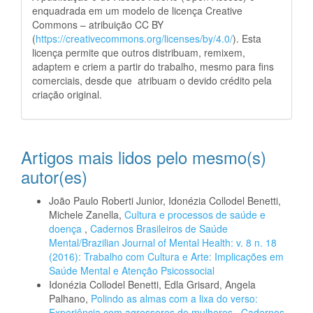
enquadrada em um modelo de licença Creative
Commons – atribuição CC BY
(
https://creativecommons.org/licenses/by/4.0/
). Esta
licença permite que outros distribuam, remixem,
adaptem e criem a partir do trabalho, mesmo para fins
comerciais, desde que atribuam o devido crédito pela
criação original.
Artigos mais lidos pelo mesmo(s)
autor(es)
João Paulo Roberti Junior, Idonézia Collodel Benetti,
Michele Zanella,
Cultura e processos de saúde e
doença
,
Cadernos Brasileiros de Saúde
Mental/Brazilian Journal of Mental Health: v. 8 n. 18
(2016): Trabalho com Cultura e Arte: Implicações em
Saúde Mental e Atenção Psicossocial
Idonézia Collodel Benetti, Edla Grisard, Angela
Palhano,
Polindo as almas com a lixa do verso:
Experiência com agressores de mulheres
,
Cadernos