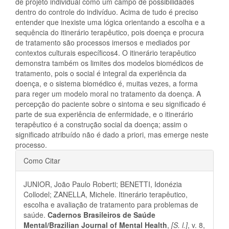
de projeto individual como um campo de possibilidades
dentro do controle do indivíduo. Acima de tudo é preciso
entender que inexiste uma lógica orientando a escolha e a
sequência do itinerário terapêutico, pois doença e procura
de tratamento são processos imersos e mediados por
contextos culturais específicos4. O itinerário terapêutico
demonstra também os limites dos modelos biomédicos de
tratamento, pois o social é integral da experiência da
doença, e o sistema biomédico é, muitas vezes, a forma
para reger um modelo moral no tratamento da doença. A
percepção do paciente sobre o sintoma e seu significado é
parte de sua experiência de enfermidade, e o itinerário
terapêutico é a construção social da doença; assim o
significado atribuído não é dado a priori, mas emerge neste
processo.
Detalhes
Como Citar
do
JUNIOR, João Paulo Roberti; BENETTI, Idonézia
artigo
Collodel; ZANELLA, Michele. Itinerário terapêutico,
escolha e avaliação de tratamento para problemas de
saúde.
Cadernos Brasileiros de Saúde
Mental/Brazilian Journal of Mental Health
,
[S. l.]
, v. 8,