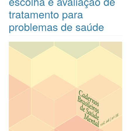
escolha e avaliação de
tratamento para
problemas de saúde
Barra
lateral
de
artigos