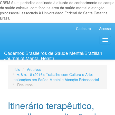
CBSM é um periódico destinado à difusão do conhecimento no campo
da saúde coletiva, com foco na área da saúde mental e atenção
psicossocial, associado à Universidade Federal de Santa Catarina,
Brasil.
Navegação
Cadastro
Acesso
Principal
Conteúdo
Toggl
principal
naviga
Barra
Lateral
Cadernos Brasileiros de Saúde Mental/Brazilian
Journal of Mental Health
Início
Arquivos
v. 8 n. 18 (2016): Trabalho com Cultura e Arte:
Implicações em Saúde Mental e Atenção Psicossocial
Resumos
Itinerário terapêutico,