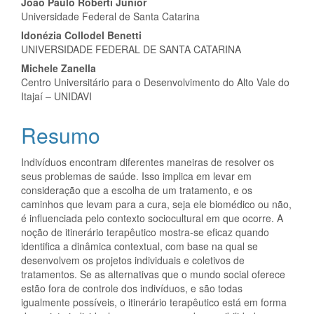
Conteúdo
João Paulo Roberti Junior
Universidade Federal de Santa Catarina
do
Idonézia Collodel Benetti
artigo
UNIVERSIDADE FEDERAL DE SANTA CATARINA
Michele Zanella
principal
Centro Universitário para o Desenvolvimento do Alto Vale do
Itajaí – UNIDAVI
Resumo
Indivíduos encontram diferentes maneiras de resolver os
seus problemas de saúde. Isso implica em levar em
consideração que a escolha de um tratamento, e os
caminhos que levam para a cura, seja ele biomédico ou não,
é influenciada pelo contexto sociocultural em que ocorre. A
noção de itinerário terapêutico mostra-se eficaz quando
identifica a dinâmica contextual, com base na qual se
desenvolvem os projetos individuais e coletivos de
tratamentos. Se as alternativas que o mundo social oferece
estão fora de controle dos indivíduos, e são todas
igualmente possíveis, o itinerário terapêutico está em forma