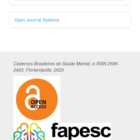
Desenvolvido
Open Journal Systems
por
Cadernos
Br
asileiros
de Saúde Mental, e-ISSN 2595-
2420, Florianópolis, 2023