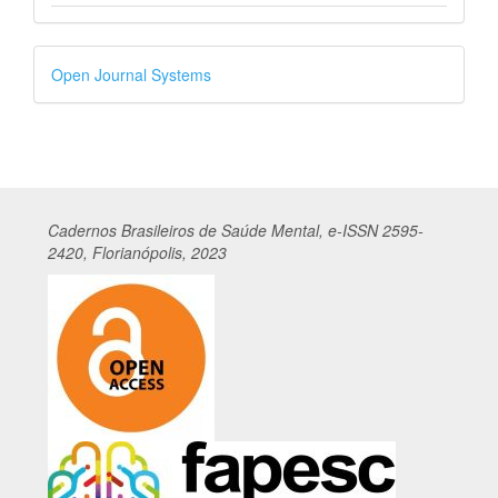
Desenvolvido
Open Journal Systems
por
Cadernos
Br
asileiros
de Saúde Mental, e-ISSN 2595-
2420, Florianópolis, 2023