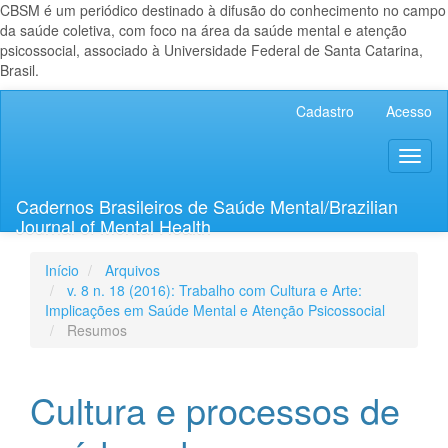
CBSM é um periódico destinado à difusão do conhecimento no campo
da saúde coletiva, com foco na área da saúde mental e atenção
psicossocial, associado à Universidade Federal de Santa Catarina,
Brasil.
Navegação
Cadastro
Acesso
Principal
Conteúdo
Toggl
principal
naviga
Barra
Lateral
Cadernos Brasileiros de Saúde Mental/Brazilian
Journal of Mental Health
Início
Arquivos
v. 8 n. 18 (2016): Trabalho com Cultura e Arte:
Implicações em Saúde Mental e Atenção Psicossocial
Resumos
Cultura e processos de