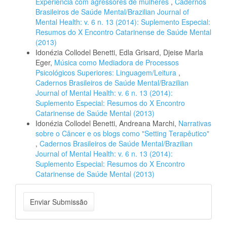
Experiência com agressores de mulheres
,
Cadernos
Brasileiros de Saúde Mental/Brazilian Journal of
Mental Health: v. 6 n. 13 (2014): Suplemento Especial:
Resumos do X Encontro Catarinense de Saúde Mental
(2013)
Idonézia Collodel Benetti, Edla Grisard, Djeise Marla
Eger,
Música como Mediadora de Processos
Psicológicos Superiores: Linguagem/Leitura
,
Cadernos Brasileiros de Saúde Mental/Brazilian
Journal of Mental Health: v. 6 n. 13 (2014):
Suplemento Especial: Resumos do X Encontro
Catarinense de Saúde Mental (2013)
Idonézia Collodel Benetti, Andreana Marchi,
Narrativas
sobre o Câncer e os blogs como "Setting Terapêutico"
,
Cadernos Brasileiros de Saúde Mental/Brazilian
Journal of Mental Health: v. 6 n. 13 (2014):
Suplemento Especial: Resumos do X Encontro
Catarinense de Saúde Mental (2013)
Enviar
Enviar Submissão
Submissão