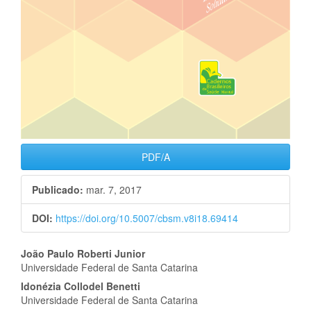
PDF/A
Publicado:
mar. 7, 2017
DOI:
https://doi.org/10.5007/cbsm.v8i18.69414
Conteúdo
João Paulo Roberti Junior
Universidade Federal de Santa Catarina
do
Idonézia Collodel Benetti
artigo
Universidade Federal de Santa Catarina