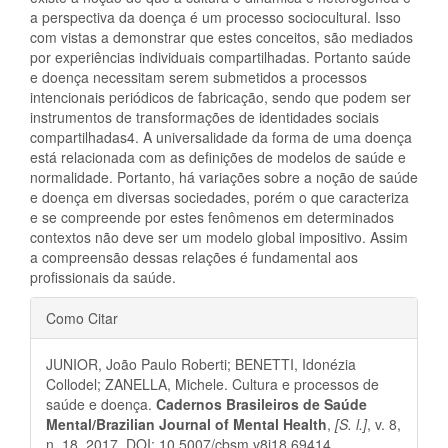
a perspectiva da doença é um processo sociocultural. Isso
com vistas a demonstrar que estes conceitos, são mediados
por experiências individuais compartilhadas. Portanto saúde
e doença necessitam serem submetidos a processos
intencionais periódicos de fabricação, sendo que podem ser
instrumentos de transformações de identidades sociais
compartilhadas4. A universalidade da forma de uma doença
está relacionada com as definições de modelos de saúde e
normalidade. Portanto, há variações sobre a noção de saúde
e doença em diversas sociedades, porém o que caracteriza
e se compreende por estes fenômenos em determinados
contextos não deve ser um modelo global impositivo. Assim
a compreensão dessas relações é fundamental aos
profissionais da saúde.
Detalhes
Como Citar
do
JUNIOR, João Paulo Roberti; BENETTI, Idonézia
artigo
Collodel; ZANELLA, Michele. Cultura e processos de
saúde e doença.
Cadernos Brasileiros de Saúde
Mental/Brazilian Journal of Mental Health
,
[S. l.]
, v. 8,
n. 18, 2017. DOI: 10.5007/cbsm.v8i18.69414.