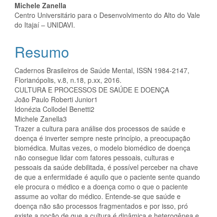
Michele Zanella
principal
Centro Universitário para o Desenvolvimento do Alto do Vale
do Itajaí – UNIDAVI.
Resumo
Cadernos Brasileiros de Saúde Mental, ISSN 1984-2147,
Florianópolis, v.8, n.18, p.xx, 2016.
CULTURA E PROCESSOS DE SAÚDE E DOENÇA
João Paulo Roberti Junior1
Idonézia Collodel Benetti2
Michele Zanella3
Trazer a cultura para análise dos processos de saúde e
doença é inverter sempre neste princípio, a preocupação
biomédica. Muitas vezes, o modelo biomédico de doença
não consegue lidar com fatores pessoais, culturas e
pessoais da saúde debilitada, é possível perceber na chave
de que a enfermidade é aquilo que o paciente sente quando
ele procura o médico e a doença como o que o paciente
assume ao voltar do médico. Entende-se que saúde e
doença não são processos fragmentados e por isso, pró
existe a noção de que a cultura é dinâmica e heterogênea e