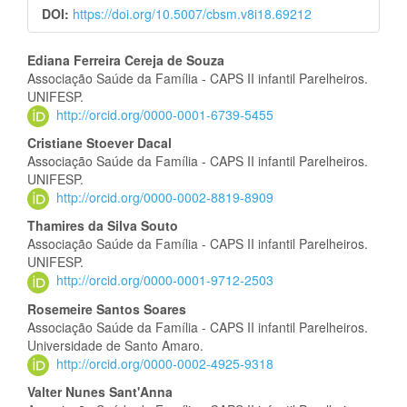
DOI:
https://doi.org/10.5007/cbsm.v8i18.69212
Conteúdo
Ediana Ferreira Cereja de Souza
Associação Saúde da Família - CAPS II infantil Parelheiros.
do
UNIFESP.
http://orcid.org/0000-0001-6739-5455
artigo
Cristiane Stoever Dacal
principal
Associação Saúde da Família - CAPS II infantil Parelheiros.
UNIFESP.
http://orcid.org/0000-0002-8819-8909
Thamires da Silva Souto
Associação Saúde da Família - CAPS II infantil Parelheiros.
UNIFESP.
http://orcid.org/0000-0001-9712-2503
Rosemeire Santos Soares
Associação Saúde da Família - CAPS II infantil Parelheiros.
Universidade de Santo Amaro.
http://orcid.org/0000-0002-4925-9318
Valter Nunes Sant'Anna