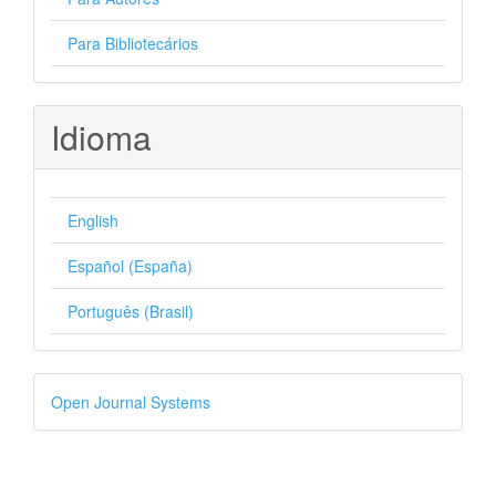
Para Bibliotecários
Idioma
English
Español (España)
Português (Brasil)
Desenvolvido
Open Journal Systems
por