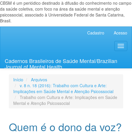
CBSM é um periódico destinado à difusão do conhecimento no campo
da saúde coletiva, com foco na área da saúde mental e atenção
psicossocial, associado à Universidade Federal de Santa Catarina,
Brasil.
Navegação
Cadastro
Acesso
Principal
Conteúdo
Toggl
principal
naviga
Barra
Lateral
Cadernos Brasileiros de Saúde Mental/Brazilian
Journal of Mental Health
Início
Arquivos
v. 8 n. 18 (2016): Trabalho com Cultura e Arte:
Implicações em Saúde Mental e Atenção Psicossocial
Trabalho com Cultura e Arte: Implicações em Saúde
Mental e Atenção Psicossocial
Quem é o dono da voz?