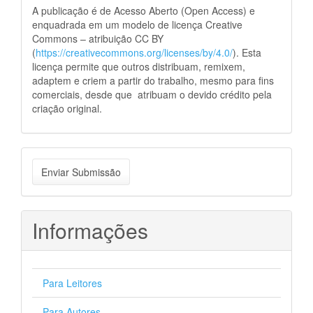
A publicação é de Acesso Aberto (Open Access) e
enquadrada em um modelo de licença Creative
Commons – atribuição CC BY
(
https://creativecommons.org/licenses/by/4.0/
). Esta
licença permite que outros distribuam, remixem,
adaptem e criem a partir do trabalho, mesmo para fins
comerciais, desde que atribuam o devido crédito pela
criação original.
Enviar
Enviar Submissão
Submissão
Informações
Para Leitores
Para Autores