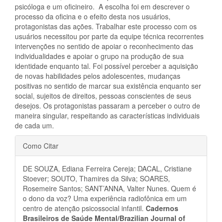
psicóloga e um oficineiro. A escolha foi em descrever o
processo da oficina e o efeito desta nos usuários,
protagonistas das ações. Trabalhar este processo com os
usuários necessitou por parte da equipe técnica recorrentes
intervenções no sentido de apoiar o reconhecimento das
individualidades e apoiar o grupo na produção de sua
identidade enquanto tal. Foi possível perceber a aquisição
de novas habilidades pelos adolescentes, mudanças
positivas no sentido de marcar sua existência enquanto ser
social, sujeitos de direitos, pessoas conscientes de seus
desejos. Os protagonistas passaram a perceber o outro de
maneira singular, respeitando as características individuais
de cada um.
Detalhes
Como Citar
do
DE SOUZA, Ediana Ferreira Cereja; DACAL, Cristiane
artigo
Stoever; SOUTO, Thamires da Silva; SOARES,
Rosemeire Santos; SANT’ANNA, Valter Nunes. Quem é
o dono da voz? Uma experiência radiofônica em um
centro de atenção psicossocial infantil.
Cadernos
Brasileiros de Saúde Mental/Brazilian Journal of