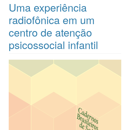
Uma experiência
radiofônica em um
centro de atenção
psicossocial infantil
Barra
lateral
de
artigos