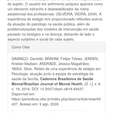
do sujeito. O usuário em sofrimento psíquico aparece como
um elemento estranho e desestabilizador da rotina
assistencial dos profissionais. (SILVEIRA; VIEIRA, 2009). A
experiência de estágio tem proporcionado reflexões acerca
da atuação do psicólogo na saúde pública, além de
problematizações dos modelos de intervenção em saúde
pautado no biológico e na doença, deixando de lado o
aspecto subjetivo e social de cada sujeito.
Detalhes
Como Citar
do
DAVANÇO, Danielle; BRAHIM, Felipe Tobias; JENSEN,
artigo
Kristian Madsen; ANDRADE, Jéssica Magalhães;
YASUI, Silvio. Relato de uma experiência de estágio em
Psicologia: atuação junto à equipe de estratégia da
saúde da família.
Cadernos Brasileiros de Saúde
Mental/Brazilian Journal of Mental Health
,
[S. l.]
, v. 8,
n. 18, 2016. DOI: 10.5007/cbsm.v8i18.69437.
Disponível em:
https://periodicos.ufsc.br/index.php/cbsm/article/view/69
437. Acesso em: 9 ago. 2026.