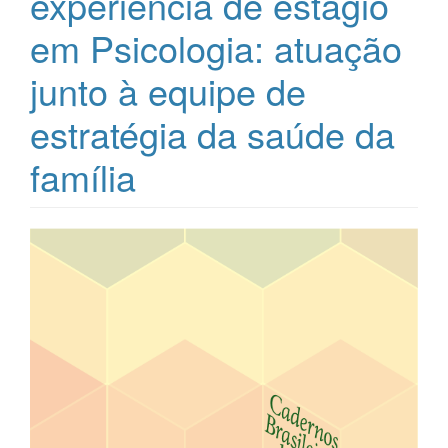
experiência de estágio
em Psicologia: atuação
junto à equipe de
estratégia da saúde da
família
Barra
lateral
de
artigos