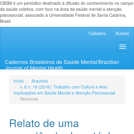
CBSM é um periódico destinado à difusão do conhecimento no campo
da saúde coletiva, com foco na área da saúde mental e atenção
psicossocial, associado à Universidade Federal de Santa Catarina,
Brasil.
Navegação
Cadastro
Acesso
Principal
Conteúdo
Toggl
principal
naviga
Barra
Lateral
Cadernos Brasileiros de Saúde Mental/Brazilian
Journal of Mental Health
Início
Arquivos
v. 8 n. 18 (2016): Trabalho com Cultura e Arte:
Implicações em Saúde Mental e Atenção Psicossocial
Resumos
Relato de uma