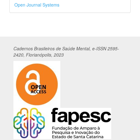
Desenvolvido
Open Journal Systems
por
Cadernos
Br
asileiros
de Saúde Mental, e-ISSN 2595-
2420, Florianópolis, 2023