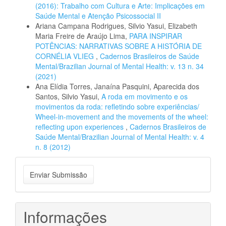
(2016): Trabalho com Cultura e Arte: Implicações em
Saúde Mental e Atenção Psicossocial II
Ariana Campana Rodrigues, Silvio Yasui, Elizabeth
Maria Freire de Araújo Lima,
PARA INSPIRAR
POTÊNCIAS: NARRATIVAS SOBRE A HISTÓRIA DE
CORNÉLIA VLIEG
,
Cadernos Brasileiros de Saúde
Mental/Brazilian Journal of Mental Health: v. 13 n. 34
(2021)
Ana Elídia Torres, Janaína Pasquini, Aparecida dos
Santos, Silvio Yasui,
A roda em movimento e os
movimentos da roda: refletindo sobre experiências/
Wheel-in-movement and the movements of the wheel:
reflecting upon experiences
,
Cadernos Brasileiros de
Saúde Mental/Brazilian Journal of Mental Health: v. 4
n. 8 (2012)
Enviar
Enviar Submissão
Submissão
Informações