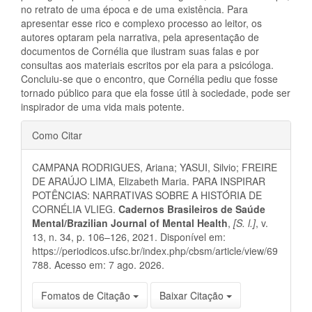
no retrato de uma época e de uma existência. Para
apresentar esse rico e complexo processo ao leitor, os
autores optaram pela narrativa, pela apresentação de
documentos de Cornélia que ilustram suas falas e por
consultas aos materiais escritos por ela para a psicóloga.
Concluiu-se que o encontro, que Cornélia pediu que fosse
tornado público para que ela fosse útil à sociedade, pode ser
inspirador de uma vida mais potente.
Detalhes
Como Citar
do
CAMPANA RODRIGUES, Ariana; YASUI, Silvio; FREIRE
artigo
DE ARAÚJO LIMA, Elizabeth Maria. PARA INSPIRAR
POTÊNCIAS: NARRATIVAS SOBRE A HISTÓRIA DE
CORNÉLIA VLIEG.
Cadernos Brasileiros de Saúde
Mental/Brazilian Journal of Mental Health
,
[S. l.]
, v.
13, n. 34, p. 106–126, 2021. Disponível em:
https://periodicos.ufsc.br/index.php/cbsm/article/view/69
788. Acesso em: 7 ago. 2026.
Fomatos de Citação
Baixar Citação