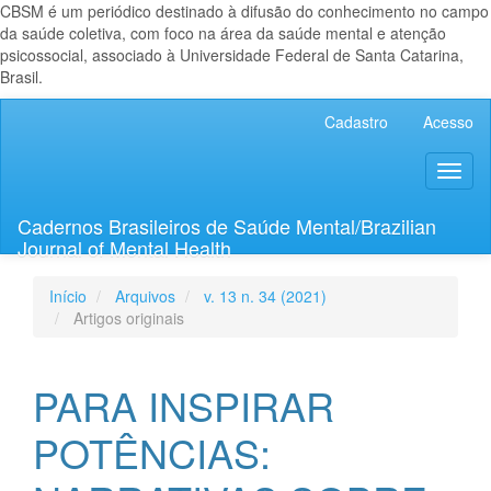
CBSM é um periódico destinado à difusão do conhecimento no campo
da saúde coletiva, com foco na área da saúde mental e atenção
psicossocial, associado à Universidade Federal de Santa Catarina,
Brasil.
Navegação
Cadastro
Acesso
Principal
Conteúdo
Toggl
principal
naviga
Barra
Lateral
Cadernos Brasileiros de Saúde Mental/Brazilian
Journal of Mental Health
Início
Arquivos
v. 13 n. 34 (2021)
Artigos originais
PARA INSPIRAR
POTÊNCIAS: