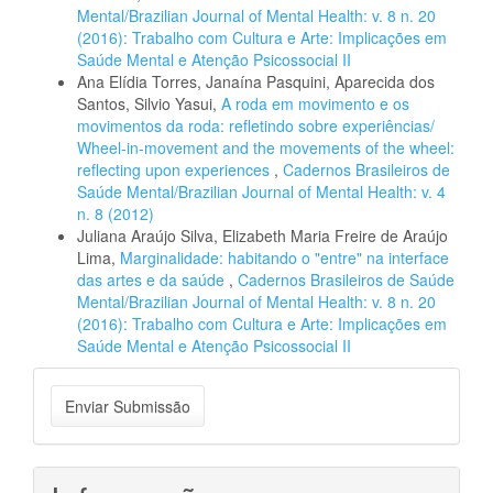
Mental/Brazilian Journal of Mental Health: v. 8 n. 20
(2016): Trabalho com Cultura e Arte: Implicações em
Saúde Mental e Atenção Psicossocial II
Ana Elídia Torres, Janaína Pasquini, Aparecida dos
Santos, Silvio Yasui,
A roda em movimento e os
movimentos da roda: refletindo sobre experiências/
Wheel-in-movement and the movements of the wheel:
reflecting upon experiences
,
Cadernos Brasileiros de
Saúde Mental/Brazilian Journal of Mental Health: v. 4
n. 8 (2012)
Juliana Araújo Silva, Elizabeth Maria Freire de Araújo
Lima,
Marginalidade: habitando o "entre" na interface
das artes e da saúde
,
Cadernos Brasileiros de Saúde
Mental/Brazilian Journal of Mental Health: v. 8 n. 20
(2016): Trabalho com Cultura e Arte: Implicações em
Saúde Mental e Atenção Psicossocial II
Enviar
Enviar Submissão
Submissão