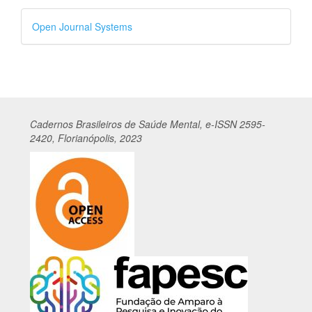
Desenvolvido
Open Journal Systems
por
Cadernos
Br
asileiros
de Saúde Mental, e-ISSN 2595-
2420, Florianópolis, 2023