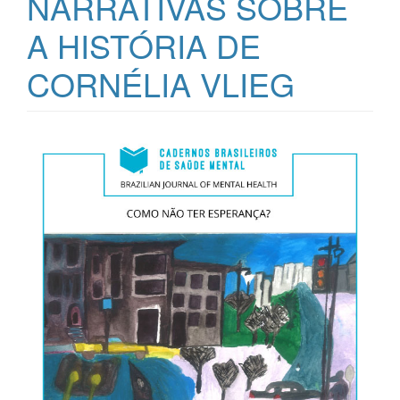
NARRATIVAS SOBRE
A HISTÓRIA DE
CORNÉLIA VLIEG
Barra
lateral
de
artigos