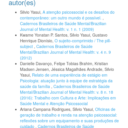
autor(es)
Silvio Yasui,
A atenção psicossocial e os desafios do
contemporâneo: um outro mundo é possível.
,
Cadernos Brasileiros de Saúde Mental/Brazilian
Journal of Mental Health: v. 1 n. 1 (2009)
Kwame Yonatan P. Santos, Silvio Yasui, Gustavo
Henrique Dionísio,
O sujeito-comprimido / The pill-
subject
,
Cadernos Brasileiros de Saúde
Mental/Brazilian Journal of Mental Health: v. 4 n. 9
(2012)
Danielle Davanço, Felipe Tobias Brahim, Kristian
Madsen Jensen, Jéssica Magalhães Andrade, Silvio
Yasui,
Relato de uma experiência de estágio em
Psicologia: atuação junto à equipe de estratégia da
saúde da família
,
Cadernos Brasileiros de Saúde
Mental/Brazilian Journal of Mental Health: v. 8 n. 18
(2016): Trabalho com Cultura e Arte: Implicações em
Saúde Mental e Atenção Psicossocial
Ariana Campana Rodrigues, Silvio Yasui,
Oficinas de
geração de trabalho e renda na atenção psicossocial:
reflexões sobre um equipamento e suas produções de
cuidado
,
Cadernos Brasileiros de Saúde