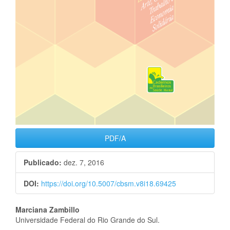
PDF/A
Publicado:
dez. 7, 2016
DOI:
https://doi.org/10.5007/cbsm.v8i18.69425
Conteúdo
Marciana Zambillo
Universidade Federal do Rio Grande do Sul.