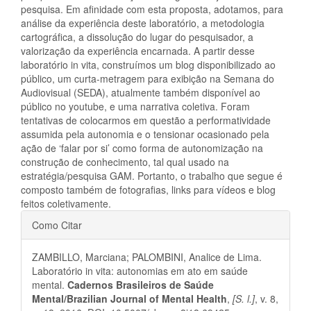
pesquisa. Em afinidade com esta proposta, adotamos, para
análise da experiência deste laboratório, a metodologia
cartográfica, a dissolução do lugar do pesquisador, a
valorização da experiência encarnada. A partir desse
laboratório in vita, construímos um blog disponibilizado ao
público, um curta-metragem para exibição na Semana do
Audiovisual (SEDA), atualmente também disponível ao
público no youtube, e uma narrativa coletiva. Foram
tentativas de colocarmos em questão a performatividade
assumida pela autonomia e o tensionar ocasionado pela
ação de ‘falar por si’ como forma de autonomização na
construção de conhecimento, tal qual usado na
estratégia/pesquisa GAM. Portanto, o trabalho que segue é
composto também de fotografias, links para vídeos e blog
feitos coletivamente.
Detalhes
Como Citar
do
ZAMBILLO, Marciana; PALOMBINI, Analice de Lima.
artigo
Laboratório in vita: autonomias em ato em saúde
mental.
Cadernos Brasileiros de Saúde
Mental/Brazilian Journal of Mental Health
,
[S. l.]
, v. 8,