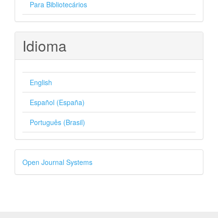
Para Bibliotecários
Idioma
English
Español (España)
Português (Brasil)
Desenvolvido
Open Journal Systems
por