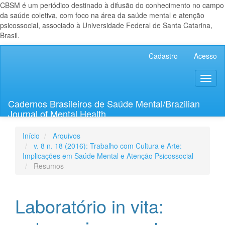
CBSM é um periódico destinado à difusão do conhecimento no campo
da saúde coletiva, com foco na área da saúde mental e atenção
psicossocial, associado à Universidade Federal de Santa Catarina,
Brasil.
Navegação
Cadastro
Acesso
Principal
Conteúdo
Toggl
principal
naviga
Barra
Lateral
Cadernos Brasileiros de Saúde Mental/Brazilian
Journal of Mental Health
Início
Arquivos
v. 8 n. 18 (2016): Trabalho com Cultura e Arte:
Implicações em Saúde Mental e Atenção Psicossocial
Resumos
Laboratório in vita: