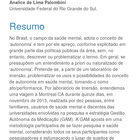
do
Analice de Lima Palombini
artigo
Universidade Federal do Rio Grande do Sul.
principal
Resumo
No Brasil, o campo da saúde mental, adota o conceito de
‘autonomia’ e tem por ele apreço, conforme explicitado em
grande parte das políticas públicas da área, sem, no
entanto, descrever ou problematizar o termo. Em geral, se
pressupõem um entendimento a priori ou naturalizado de
‘autonomia’. Pretende-se, a partir de um laboratório de
imersão, problematizar os usos e possibilidades do conceito
de autonomia em saúde mental, tomando-o como
ato/performance. Por laboratório de imersão, entendemos
uma viagem à Montreal-CA durante quinze dias, em
novembro de 2013, realizada por dez pessoas, entre
familiares, usuários de saúde mental e discentes das
universidades envolvidas na pesquisa e estratégia Gestão
Autônoma da Medicação (GAM). A GAM aposta em uma
metodologia participativa de se fazer pesquisa e saúde
mental, considerando todos os seus participantes como
pesquisadores e esfumaçando o lugar de sujeitos de