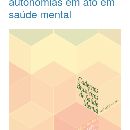
autonomias em ato em
saúde mental
Barra
lateral
de
artigos