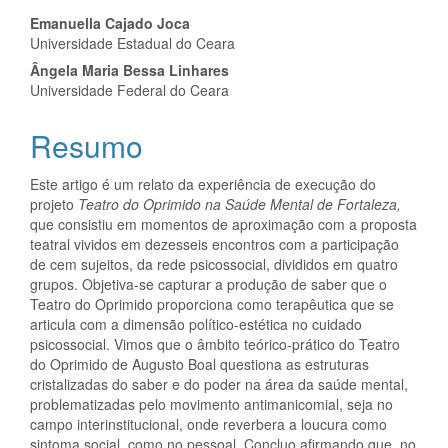
Conteúdo
Emanuella Cajado Joca
Universidade Estadual do Ceara
do
Ângela Maria Bessa Linhares
artigo
Universidade Federal do Ceara
principal
Resumo
Este artigo é um relato da experiência de execução do
projeto
Teatro do Oprimido na Saúde Mental de Fortaleza,
que consistiu em momentos de aproximação com a proposta
teatral vividos em dezesseis encontros com a participação
de cem sujeitos, da rede psicossocial, divididos em quatro
grupos. Objetiva-se capturar a produção de saber que o
Teatro do Oprimido proporciona como terapêutica que se
articula com a dimensão político-estética no cuidado
psicossocial. Vimos que o âmbito teórico-prático do Teatro
do Oprimido de Augusto Boal questiona as estruturas
cristalizadas do saber e do poder na área da saúde mental,
problematizadas pelo movimento antimanicomial, seja no
campo interinstitucional, onde reverbera a loucura como
sintoma social, como no pessoal. Concluo afirmando que, no