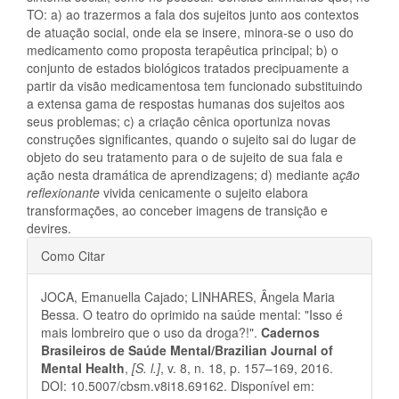
TO: a) ao trazermos a fala dos sujeitos junto aos contextos
de atuação social, onde ela se insere, minora-se o uso do
medicamento como proposta terapêutica principal; b) o
conjunto de estados biológicos tratados precipuamente a
partir da visão medicamentosa tem funcionado substituindo
a extensa gama de respostas humanas dos sujeitos aos
seus problemas; c) a criação cênica oportuniza novas
construções significantes, quando o sujeito sai do lugar de
objeto do seu tratamento para o de sujeito de sua fala e
ação nesta dramática de aprendizagens; d) mediante a
ção
reflexionante
vivida cenicamente o sujeito elabora
transformações, ao conceber imagens de transição e
devires.
Detalhes
Como Citar
do
JOCA, Emanuella Cajado; LINHARES, Ângela Maria
artigo
Bessa. O teatro do oprimido na saúde mental: "Isso é
mais lombreiro que o uso da droga?!".
Cadernos
Brasileiros de Saúde Mental/Brazilian Journal of
Mental Health
,
[S. l.]
, v. 8, n. 18, p. 157–169, 2016.
DOI: 10.5007/cbsm.v8i18.69162. Disponível em: