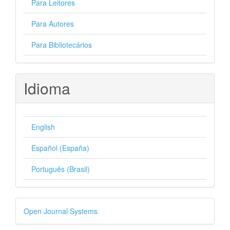
Para Leitores
Para Autores
Para Bibliotecários
Idioma
English
Español (España)
Português (Brasil)
Desenvolvido
Open Journal Systems
por