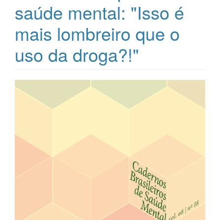
saúde mental: "Isso é
mais lombreiro que o
uso da droga?!"
Barra
lateral
de
artigos