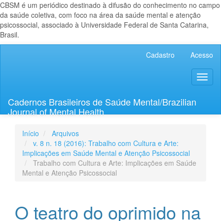
CBSM é um periódico destinado à difusão do conhecimento no campo
da saúde coletiva, com foco na área da saúde mental e atenção
psicossocial, associado à Universidade Federal de Santa Catarina,
Brasil.
Navegação
Cadastro
Acesso
Principal
Conteúdo
Toggl
principal
naviga
Barra
Lateral
Cadernos Brasileiros de Saúde Mental/Brazilian
Journal of Mental Health
Início
Arquivos
v. 8 n. 18 (2016): Trabalho com Cultura e Arte:
Implicações em Saúde Mental e Atenção Psicossocial
Trabalho com Cultura e Arte: Implicações em Saúde
Mental e Atenção Psicossocial
O teatro do oprimido na