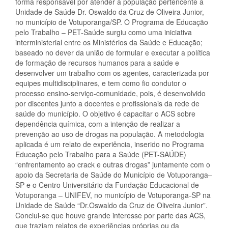
forma responsável por atender a população pertencente à
Unidade de Saúde Dr. Oswaldo da Cruz de Oliveira Junior,
no município de Votuporanga/SP. O Programa de Educação
pelo Trabalho – PET-Saúde surgiu como uma iniciativa
interministerial entre os Ministérios da Saúde e Educação;
baseado no dever da união de formular e executar a política
de formação de recursos humanos para a saúde e
desenvolver um trabalho com os agentes, caracterizada por
equipes multidisciplinares, e tem como fio condutor o
processo ensino-serviço-comunidade, pois, é desenvolvido
por discentes junto a docentes e profissionais da rede de
saúde do município. O objetivo é capacitar o ACS sobre
dependência química, com a intenção de realizar a
prevenção ao uso de drogas na população. A metodologia
aplicada é um relato de experiência, inserido no Programa
Educação pelo Trabalho para a Saúde (PET-SAÚDE)
“enfrentamento ao crack e outras drogas” juntamente com o
apoio da Secretaria de Saúde do Município de Votuporanga–
SP e o Centro Universitário da Fundação Educacional de
Votuporanga – UNIFEV, no município de Votuporanga-SP na
Unidade de Saúde “Dr.Oswaldo da Cruz de Oliveira Junior”.
Conclui-se que houve grande interesse por parte das ACS,
que traziam relatos de experiências próprias ou da