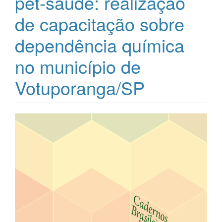
pet-saúde: realização
de capacitação sobre
dependência química
no município de
Votuporanga/SP
Barra
lateral
de
artigos