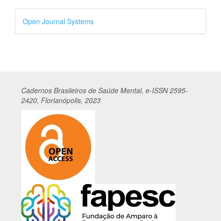
Desenvolvido
Open Journal Systems
por
Cadernos
Br
asileiros
de Saúde Mental, e-ISSN 2595-
2420, Florianópolis, 2023