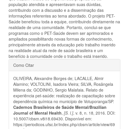
população atendida e apresentavam suas dúvidas,
contribuindo com a discussão e a disseminação das
informações referentes ao tema abordado. O projeto PET-
Saúde beneficiou toda a equipe, contribuindo diretamente na
realidade de uma comunidade. Portanto, conclui-se que
programas como o PET-Saúde devem ser aprimorados e
ampliados possibilitando novas formas de conhecimento,
principalmente através da educação pelo trabalho inserido
na realidade atual da rede de saúde brasileira e um
benefício à comunidade onde o trabalho está inserido.
Detalhes
Como Citar
do
OLIVEIRA, Alexandre Borges de; LACALLE, Almir
artigo
Alamino; VOLTOLINI, Isadora Vieira; SILVA, Rosângela
Milena da; GODINHO, Sergio Malafaia. Relato de
experiência pet-saúde: realização de capacitação sobre
dependência química no município de Votuporanga/SP.
Cadernos Brasileiros de Saúde Mental/Brazilian
Journal of Mental Health
,
[S. l.]
, v. 8, n. 18, 2016. DOI:
10.5007/cbsm.v8i18.69430. Disponível em:
https://periodicos.ufsc.br/index.php/cbsm/article/view/69