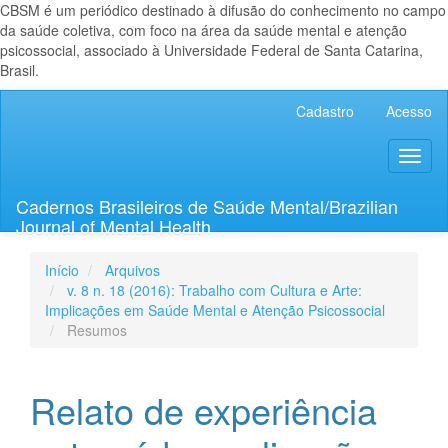
CBSM é um periódico destinado à difusão do conhecimento no campo
da saúde coletiva, com foco na área da saúde mental e atenção
psicossocial, associado à Universidade Federal de Santa Catarina,
Brasil.
Navegação
Cadastro
Acesso
Principal
Conteúdo
Toggl
principal
naviga
Barra
Lateral
Cadernos Brasileiros de Saúde Mental/Brazilian
Journal of Mental Health
Início
Arquivos
v. 8 n. 18 (2016): Trabalho com Cultura e Arte:
Implicações em Saúde Mental e Atenção Psicossocial
Resumos
Relato de experiência