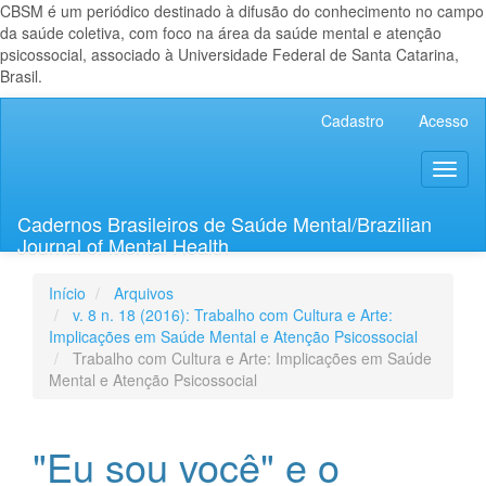
CBSM é um periódico destinado à difusão do conhecimento no campo
da saúde coletiva, com foco na área da saúde mental e atenção
psicossocial, associado à Universidade Federal de Santa Catarina,
Brasil.
Navegação
Cadastro
Acesso
Principal
Conteúdo
Toggl
principal
naviga
Barra
Lateral
Cadernos Brasileiros de Saúde Mental/Brazilian
Journal of Mental Health
Início
Arquivos
v. 8 n. 18 (2016): Trabalho com Cultura e Arte:
Implicações em Saúde Mental e Atenção Psicossocial
Trabalho com Cultura e Arte: Implicações em Saúde
Mental e Atenção Psicossocial
"Eu sou você" e o