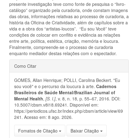
presente investigação teve como fonte de pesquisa o “livro-
catálogo” organizado pela curadoria, onde constam imagens
das obras, informações relativas ao processo de curadoria, a
história da Oficina de Criatividade, além de capítulos sobre a
vida e a obra dos “artistas-loucos”. “Eu sou Você” teve
condições de colocar em conflito e evidência as relações
entre arte, política, estética, criação, memória e loucura.
Finalmente, compreende-se o processo de curadoria
enquanto mediador destas relações com o espectador.
Detalhes
Como Citar
do
GOMES, Allan Henrique; POLLI, Carolina Beckert. "Eu
artigo
sou você" e o percurso da loucura à arte.
Cadernos
Brasileiros de Saúde Mental/Brazilian Journal of
Mental Health
,
[S. l.]
, v. 8, n. 18, p. 55–67, 2016. DOI:
10.5007/cbsm.v8i18.69241. Disponível em:
https://periodicos.ufsc.br/index.php/cbsm/article/view/69
241. Acesso em: 8 ago. 2026.
Fomatos de Citação
Baixar Citação