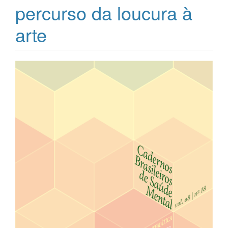
percurso da loucura à
arte
Barra
lateral
de
artigos