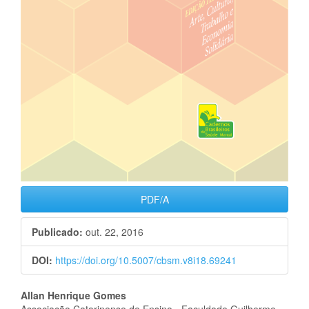
PDF/A
Publicado:
out. 22, 2016
DOI:
https://doi.org/10.5007/cbsm.v8i18.69241
Conteúdo
Allan Henrique Gomes
Associação Catarinense de Ensino - Faculdade Guilherme