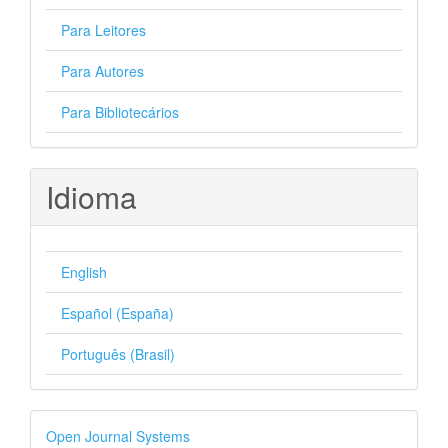
Para Leitores
Para Autores
Para Bibliotecários
Idioma
English
Español (España)
Português (Brasil)
Desenvolvido
Open Journal Systems