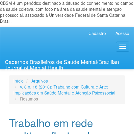
CBSM é um periódico destinado à difusão do conhecimento no campo
da saúde coletiva, com foco na área da saúde mental e atenção
psicossocial, associado à Universidade Federal de Santa Catarina,
Brasil.
Navegação
Cadastro
Acesso
Principal
Conteúdo
Toggl
principal
naviga
Barra
Lateral
Cadernos Brasileiros de Saúde Mental/Brazilian
Journal of Mental Health
Início
Arquivos
v. 8 n. 18 (2016): Trabalho com Cultura e Arte:
Implicações em Saúde Mental e Atenção Psicossocial
Resumos
Trabalho em rede