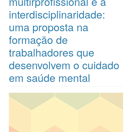
multirprofissional e a
interdisciplinaridade:
uma proposta na
formação de
trabalhadores que
desenvolvem o cuidado
em saúde mental
Barra
lateral
de
artigos