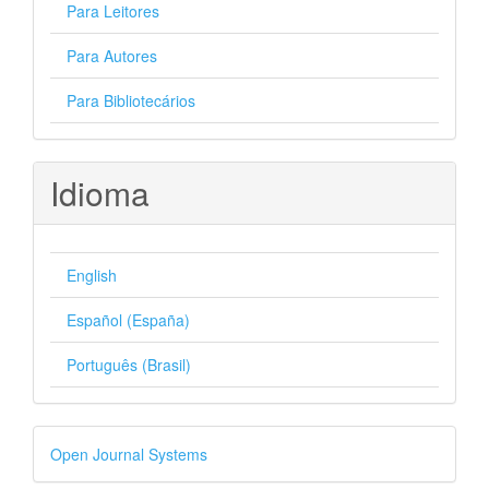
Para Leitores
Para Autores
Para Bibliotecários
Idioma
English
Español (España)
Português (Brasil)
Desenvolvido
Open Journal Systems
por