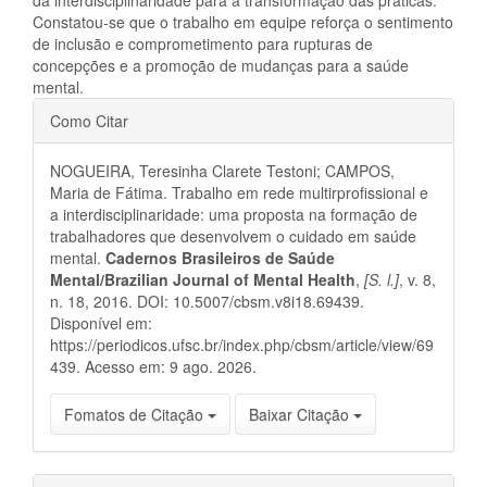
Constatou-se que o trabalho em equipe reforça o sentimento
de inclusão e comprometimento para rupturas de
concepções e a promoção de mudanças para a saúde
mental.
Detalhes
Como Citar
do
NOGUEIRA, Teresinha Clarete Testoni; CAMPOS,
artigo
Maria de Fátima. Trabalho em rede multirprofissional e
a interdisciplinaridade: uma proposta na formação de
trabalhadores que desenvolvem o cuidado em saúde
mental.
Cadernos Brasileiros de Saúde
Mental/Brazilian Journal of Mental Health
,
[S. l.]
, v. 8,
n. 18, 2016. DOI: 10.5007/cbsm.v8i18.69439.
Disponível em:
https://periodicos.ufsc.br/index.php/cbsm/article/view/69
439. Acesso em: 9 ago. 2026.
Fomatos de Citação
Baixar Citação