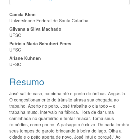
Conteúdo
Camila Klein
Universidade Federal de Santa Catarina
do
Gilvana a Silva Machado
artigo
UFSC
Patrícia Maria Schubert Peres
principal
UFSC
Ariane Kuhnen
UFSC
Resumo
José sai de casa, caminha até o ponto de ônibus. Angústia.
O congestionamento de trânsito atrasa sua chegada ao
trabalho. Aperto no peito. José trabalha o dia todo – e
trabalha muito. Intervalo na fábrica. Hora de dar uma
caminhada no quarteirão e tentar relaxar. Toma seus
remédios, come pouco. A paisagem é cinza. De nada lembra
seus tempos de garoto brincando à beira do lago. Olha a
cidade e o peito aperta de novo. José intui o porquê.” Ao