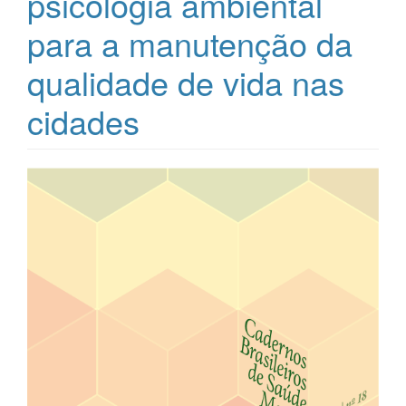
psicologia ambiental
para a manutenção da
qualidade de vida nas
cidades
Barra
lateral
de
artigos