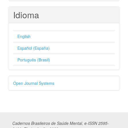
Idioma
English
Español (España)
Português (Brasil)
Desenvolvido
Open Journal Systems
por
Cadernos
Br
asileiros
de Saúde Mental, e-ISSN 2595-