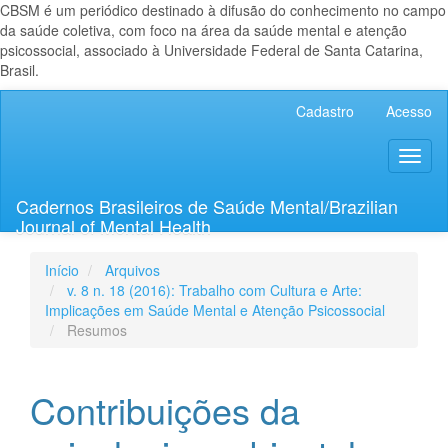
CBSM é um periódico destinado à difusão do conhecimento no campo
da saúde coletiva, com foco na área da saúde mental e atenção
psicossocial, associado à Universidade Federal de Santa Catarina,
Brasil.
Navegação
Cadastro
Acesso
Principal
Conteúdo
Toggl
principal
naviga
Barra
Lateral
Cadernos Brasileiros de Saúde Mental/Brazilian
Journal of Mental Health
Início
Arquivos
v. 8 n. 18 (2016): Trabalho com Cultura e Arte:
Implicações em Saúde Mental e Atenção Psicossocial
Resumos
Contribuições da