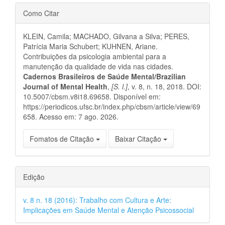
Detalhes
Como Citar
do
KLEIN, Camila; MACHADO, Gilvana a Silva; PERES,
artigo
Patrícia Maria Schubert; KUHNEN, Ariane.
Contribuições da psicologia ambiental para a
manutenção da qualidade de vida nas cidades.
Cadernos Brasileiros de Saúde Mental/Brazilian
Journal of Mental Health
,
[S. l.]
, v. 8, n. 18, 2018. DOI:
10.5007/cbsm.v8i18.69658. Disponível em:
https://periodicos.ufsc.br/index.php/cbsm/article/view/69
658. Acesso em: 7 ago. 2026.
Fomatos de Citação
Baixar Citação
Edição
v. 8 n. 18 (2016): Trabalho com Cultura e Arte:
Implicações em Saúde Mental e Atenção Psicossocial