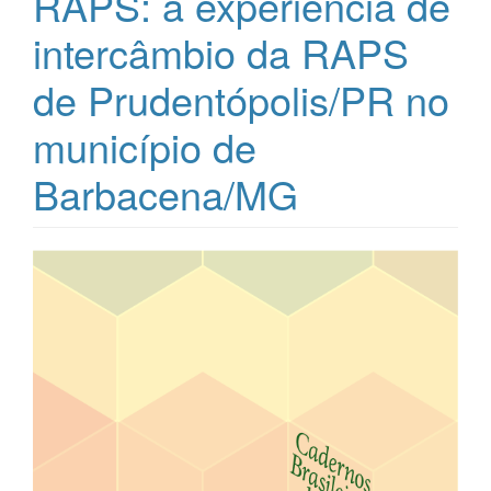
RAPS: a experiência de
intercâmbio da RAPS
de Prudentópolis/PR no
município de
Barbacena/MG
Barra
lateral
de
artigos