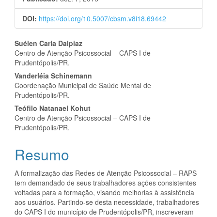
DOI:
https://doi.org/10.5007/cbsm.v8i18.69442
Conteúdo
Suélen Carla Dalpiaz
Centro de Atenção Psicossocial – CAPS I de
do
Prudentópolis/PR.
artigo
Vanderléia Schinemann
Coordenação Municipal de Saúde Mental de
principal
Prudentópolis/PR.
Teófilo Natanael Kohut
Centro de Atenção Psicossocial – CAPS I de
Prudentópolis/PR.
Resumo
A formalização das Redes de Atenção Psicossocial – RAPS
tem demandado de seus trabalhadores ações consistentes
voltadas para a formação, visando melhorias à assistência
aos usuários. Partindo-se desta necessidade, trabalhadores
do CAPS I do município de Prudentópolis/PR, inscreveram