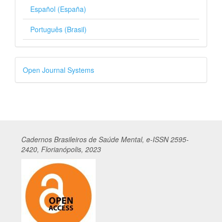
Español (España)
Português (Brasil)
Desenvolvido
Open Journal Systems
por
Cadernos
Br
asileiros
de Saúde Mental, e-ISSN 2595-
2420, Florianópolis, 2023