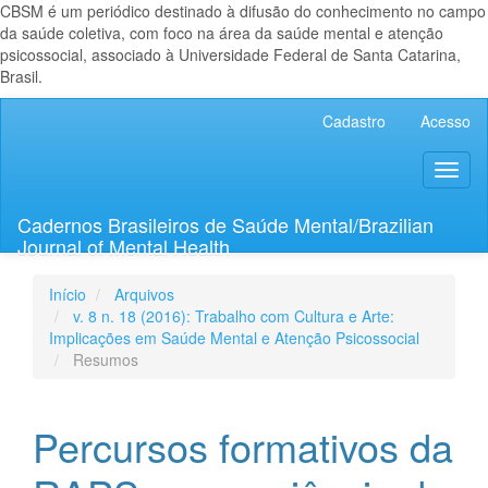
CBSM é um periódico destinado à difusão do conhecimento no campo
da saúde coletiva, com foco na área da saúde mental e atenção
psicossocial, associado à Universidade Federal de Santa Catarina,
Brasil.
Navegação
Cadastro
Acesso
Principal
Conteúdo
Toggl
principal
naviga
Barra
Lateral
Cadernos Brasileiros de Saúde Mental/Brazilian
Journal of Mental Health
Início
Arquivos
v. 8 n. 18 (2016): Trabalho com Cultura e Arte:
Implicações em Saúde Mental e Atenção Psicossocial
Resumos
Percursos formativos da