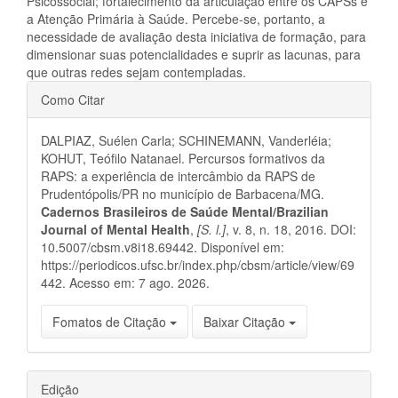
Psicossocial; fortalecimento da articulação entre os CAPSs e
a Atenção Primária à Saúde. Percebe-se, portanto, a
necessidade de avaliação desta iniciativa de formação, para
dimensionar suas potencialidades e suprir as lacunas, para
que outras redes sejam contempladas.
Detalhes
Como Citar
do
DALPIAZ, Suélen Carla; SCHINEMANN, Vanderléia;
artigo
KOHUT, Teófilo Natanael. Percursos formativos da
RAPS: a experiência de intercâmbio da RAPS de
Prudentópolis/PR no município de Barbacena/MG.
Cadernos Brasileiros de Saúde Mental/Brazilian
Journal of Mental Health
,
[S. l.]
, v. 8, n. 18, 2016. DOI:
10.5007/cbsm.v8i18.69442. Disponível em:
https://periodicos.ufsc.br/index.php/cbsm/article/view/69
442. Acesso em: 7 ago. 2026.
Fomatos de Citação
Baixar Citação
Edição