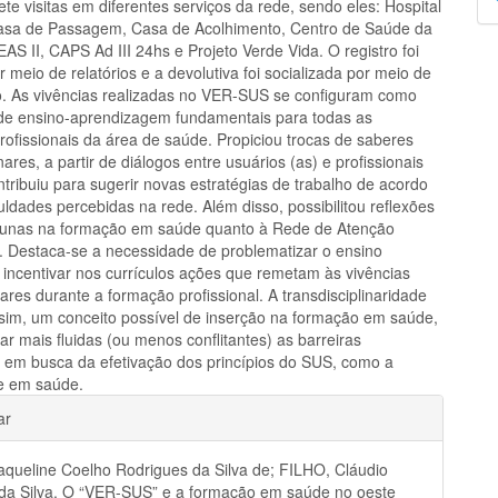
ete visitas em diferentes serviços da rede, sendo eles: Hospital
p
asa de Passagem, Casa de Acolhimento, Centro de Saúde da
AS II, CAPS Ad III 24hs e Projeto Verde Vida. O registro foi
r meio de relatórios e a devolutiva foi socializada por meio de
do. As vivências realizadas no VER-SUS se configuram como
 de ensino-aprendizagem fundamentais para todas as
rofissionais da área de saúde. Propiciou trocas de saberes
inares, a partir de diálogos entre usuários (as) e profissionais
tribuiu para sugerir novas estratégias de trabalho de acordo
uldades percebidas na rede. Além disso, possibilitou reflexões
cunas na formação em saúde quanto à Rede de Atenção
l. Destaca-se a necessidade de problematizar o ensino
e incentivar nos currículos ações que remetam às vivências
inares durante a formação profissional. A transdisciplinaridade
ssim, um conceito possível de inserção na formação em saúde,
ar mais fluidas (ou menos conflitantes) as barreiras
es em busca da efetivação dos princípios do SUS, como a
de em saúde.
hes
ar
queline Coelho Rodrigues da Silva de; FILHO, Cláudio
 da Silva. O “VER-SUS” e a formação em saúde no oeste