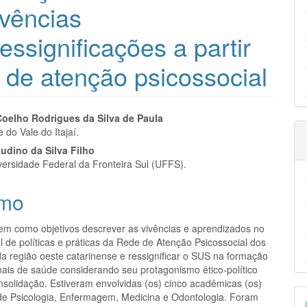
ivências
ressignificações a partir
 de atenção psicossocial
eúdo
Coelho Rodrigues da Silva de Paula
 do Vale do Itajaí.
udino da Silva Filho
ersidade Federal da Fronteira Sul (UFFS).
pal
mo
tem como objetivos descrever as vivências e aprendizados no
l de políticas e práticas da Rede de Atenção Psicossocial dos
da região oeste catarinense e ressignificar o SUS na formação
onais de saúde considerando seu protagonismo ético-político
nsolidação. Estiveram envolvidas (os) cinco acadêmicas (os)
D
de Psicologia, Enfermagem, Medicina e Odontologia. Foram