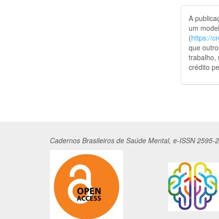
A public
um model
(
https://
que outro
trabalho,
crédito pe
Cadernos
Br
asileiros
de Saúde Mental, e-ISSN 2595-2