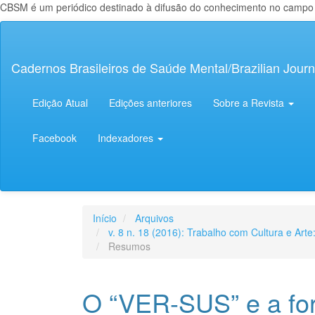
CBSM é um periódico destinado à difusão do conhecimento no campo da
Navegação
Principal
Conteúdo
Cadernos Brasileiros de Saúde Mental/Brazilian Journ
principal
Barra
Lateral
Edição Atual
Edições anteriores
Sobre a Revista
Facebook
Indexadores
Início
Arquivos
v. 8 n. 18 (2016): Trabalho com Cultura e Art
Resumos
O “VER-SUS” e a fo