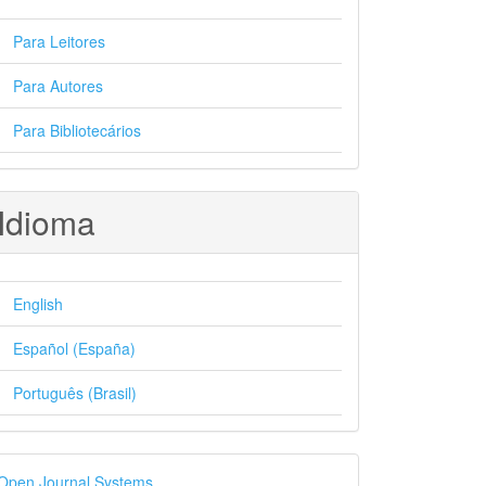
Para Leitores
Para Autores
Para Bibliotecários
Idioma
English
Español (España)
Português (Brasil)
esenvolvido
Open Journal Systems