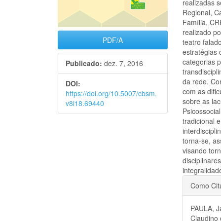
realizadas s
Regional, C
Família, CRE
realizado po
PDF/A
teatro fala
estratégias
categorias p
Publicado:
dez. 7, 2016
transdiscipl
da rede. Con
DOI:
com as dific
https://doi.org/10.5007/cbsm.
sobre as la
v8i18.69440
Psicossocia
tradicional 
interdiscipl
torna-se, a
visando torn
disciplinar
integralida
Detal
Como Cit
do
PAULA, Ja
artigo
Claudino