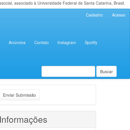
cial, associado à Universidade Federal de Santa Catarina, Brasil.
Cadastro
Acesso
Anúncios
Contato
Instagram
Spotify
Buscar
nviar
Enviar Submissão
ubmissão
Informações