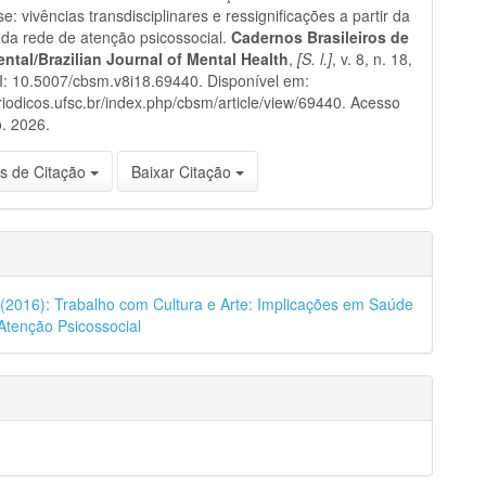
e: vivências transdisciplinares e ressignificações a partir da
 da rede de atenção psicossocial.
Cadernos Brasileiros de
ntal/Brazilian Journal of Mental Health
,
[S. l.]
, v. 8, n. 18,
: 10.5007/cbsm.v8i18.69440. Disponível em:
eriodicos.ufsc.br/index.php/cbsm/article/view/69440. Acesso
. 2026.
s de Citação
Baixar Citação
8 (2016): Trabalho com Cultura e Arte: Implicações em Saúde
Atenção Psicossocial