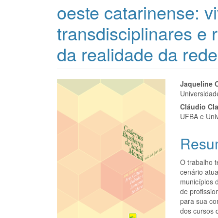
oeste catarinense: v
transdisciplinares e 
da realidade da rede
Barra
Cont
Jaqueline 
Universidade
lateral
do
Cláudio Cla
de
artigo
UFBA e Univ
artigos
princi
Resu
O trabalho 
cenário atua
municípios 
de profissi
para sua co
dos cursos 