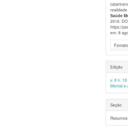
catarinens
realidade
Saúde Me
2016. DOI
https://p
em: 8 ago
Fomato
Edição
v. 8 n. 1
Mental e 
Seção
Resumos