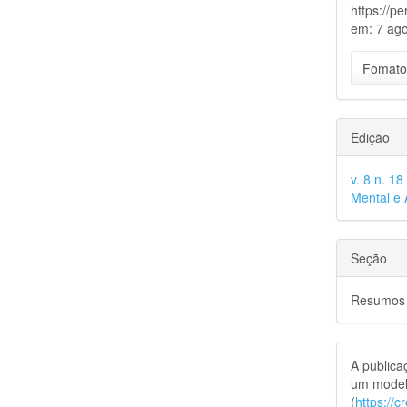
https://p
em: 7 ago
Fomato
Edição
v. 8 n. 1
Mental e 
Seção
Resumos
A public
um model
(
https://