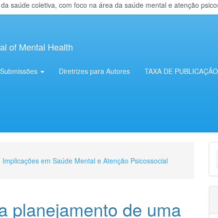
 saúde coletiva, com foco na área da saúde mental e atenção psicosso
al of Mental Health
Submissões
Diretrizes para Autores
TAXA DE PUBLICAÇÃO
E
e: Implicações em Saúde Mental e Atenção Psicossocial
S
ia planejamento de uma