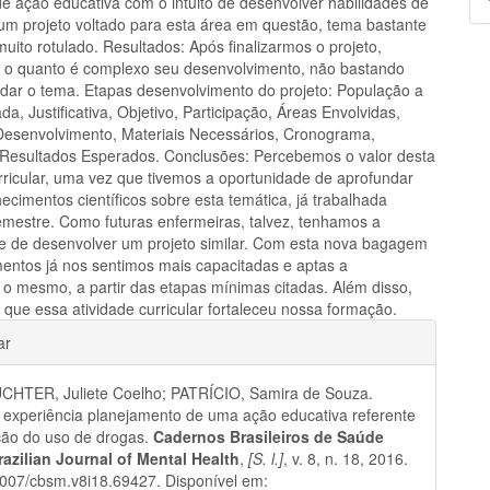
de ação educativa com o intuito de desenvolver habilidades de
p
um projeto voltado para esta área em questão, tema bastante
uito rotulado. Resultados: Após finalizarmos o projeto,
o quanto é complexo seu desenvolvimento, não bastando
dar o tema. Etapas desenvolvimento do projeto: População a
da, Justificativa, Objetivo, Participação, Áreas Envolvidas,
 Desenvolvimento, Materiais Necessários, Cronograma,
 Resultados Esperados. Conclusões: Percebemos o valor desta
urricular, uma vez que tivemos a oportunidade de aprofundar
cimentos científicos sobre esta temática, já trabalhada
emestre. Como futuras enfermeiras, talvez, tenhamos a
e de desenvolver um projeto similar. Com esta nova bagagem
entos já nos sentimos mais capacitadas e aptas a
 o mesmo, a partir das etapas mínimas citadas. Além disso,
 que essa atividade curricular fortaleceu nossa formação.
hes
ar
HTER, Juliete Coelho; PATRÍCIO, Samira de Souza.
 experiência planejamento de uma ação educativa referente
ção do uso de drogas.
Cadernos Brasileiros de Saúde
razilian Journal of Mental Health
,
[S. l.]
, v. 8, n. 18, 2016.
007/cbsm.v8i18.69427. Disponível em: