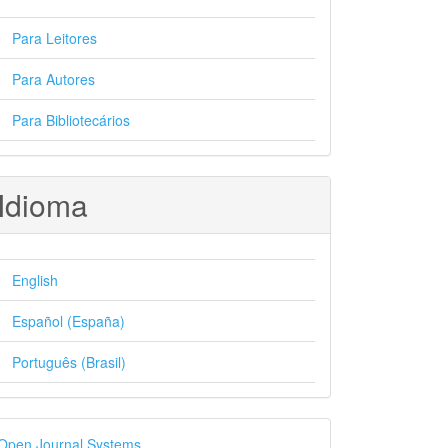
Para Leitores
Para Autores
Para Bibliotecários
Idioma
English
Español (España)
Português (Brasil)
esenvolvido
Open Journal Systems