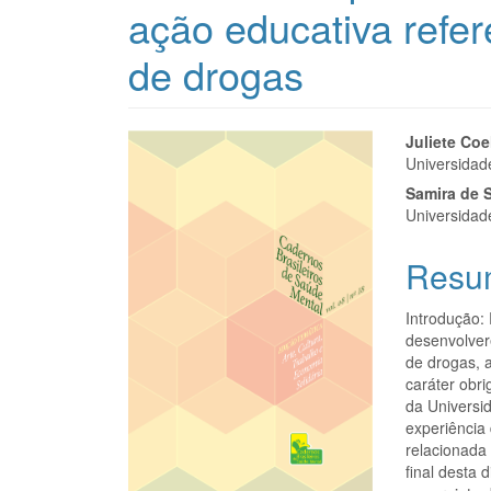
ação educativa refe
de drogas
Barra
Cont
Juliete Coe
Universidad
lateral
do
Samira de S
de
artigo
Universidad
artigos
princi
Resu
Introdução:
desenvolver
de drogas, 
caráter obr
da Universid
experiência
relacionada
final desta 