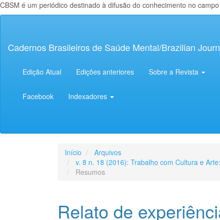
CBSM é um periódico destinado à difusão do conhecimento no campo da
Navegação
Principal
Conteúdo
Cadernos Brasileiros de Saúde Mental/Brazilian Journ
principal
Barra
Lateral
Edição Atual
Edições anteriores
Sobre a Revista
Facebook
Indexadores
Início
Arquivos
v. 8 n. 18 (2016): Trabalho com Cultura e Art
Resumos
Relato de experiênc