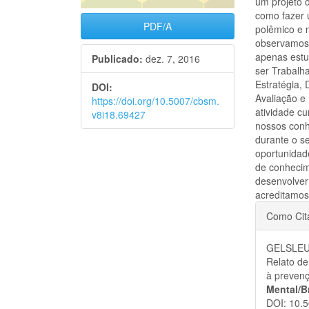
um projeto 
como fazer 
PDF/A
polêmico e m
observamos 
apenas estu
Publicado:
dez. 7, 2016
ser Trabalha
Estratégia,
DOI:
Avaliação e
https://doi.org/10.5007/cbsm.
atividade c
v8i18.69427
nossos conhe
durante o s
oportunidad
de conhecim
desenvolver
acreditamos
Detal
Como Cit
do
GELSLEUC
artigo
Relato de
à preven
Mental/B
DOI: 10.5