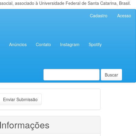
cial, associado à Universidade Federal de Santa Catarina, Brasil.
Cadastro
Acesso
Anúncios
Contato
Instagram
Spotify
Buscar
nviar
Enviar Submissão
ubmissão
Informações