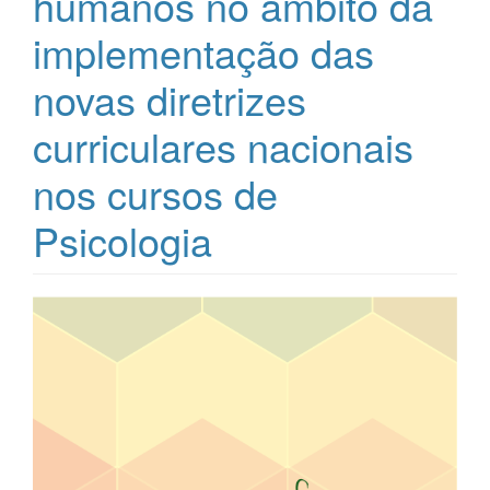
humanos no âmbito da
implementação das
novas diretrizes
curriculares nacionais
nos cursos de
Psicologia
Barra
lateral
de
artigos