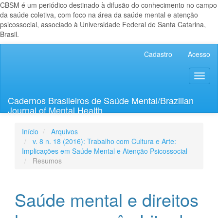
CBSM é um periódico destinado à difusão do conhecimento no campo
da saúde coletiva, com foco na área da saúde mental e atenção
psicossocial, associado à Universidade Federal de Santa Catarina,
Brasil.
Navegação
Cadastro
Acesso
Principal
Conteúdo
Toggl
principal
naviga
Barra
Lateral
Cadernos Brasileiros de Saúde Mental/Brazilian
Journal of Mental Health
Início
Arquivos
v. 8 n. 18 (2016): Trabalho com Cultura e Arte:
Implicações em Saúde Mental e Atenção Psicossocial
Resumos
Saúde mental e direitos