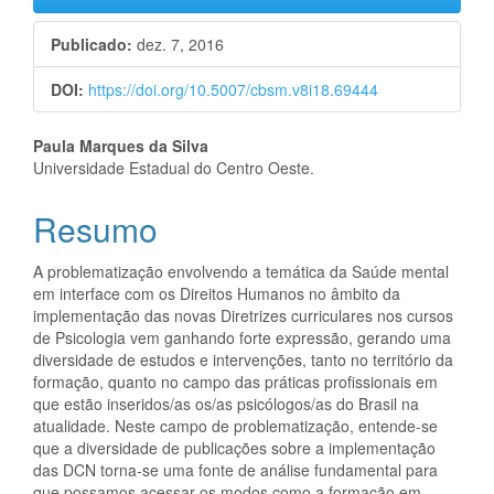
Publicado:
dez. 7, 2016
DOI:
https://doi.org/10.5007/cbsm.v8i18.69444
Conteúdo
Paula Marques da Silva
Universidade Estadual do Centro Oeste.
do
Resumo
artigo
principal
A problematização envolvendo a temática da Saúde mental
em interface com os Direitos Humanos no âmbito da
implementação das novas Diretrizes curriculares nos cursos
de Psicologia vem ganhando forte expressão, gerando uma
diversidade de estudos e intervenções, tanto no território da
formação, quanto no campo das práticas profissionais em
que estão inseridos/as os/as psicólogos/as do Brasil na
atualidade. Neste campo de problematização, entende-se
que a diversidade de publicações sobre a implementação
das DCN torna-se uma fonte de análise fundamental para
que possamos acessar os modos como a formação em