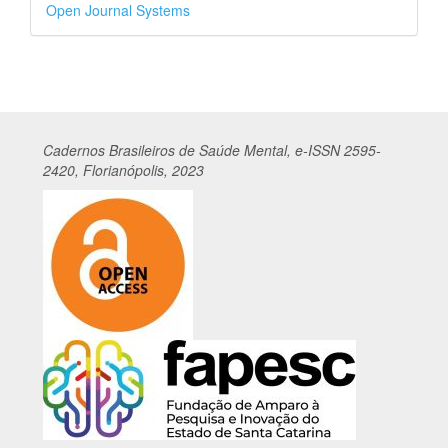
Desenvolvido
Open Journal Systems
por
Cadernos
Br
asileiros
de Saúde Mental, e-ISSN 2595-
2420, Florianópolis, 2023