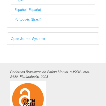
Español (España)
Português (Brasil)
Desenvolvido
Open Journal Systems
por
Cadernos
Br
asileiros
de Saúde Mental, e-ISSN 2595-
2420, Florianópolis, 2023