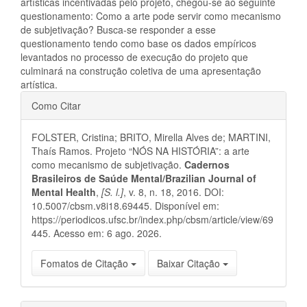
artísticas incentivadas pelo projeto, chegou-se ao seguinte
questionamento: Como a arte pode servir como mecanismo
de subjetivação? Busca-se responder a esse
questionamento tendo como base os dados empíricos
levantados no processo de execução do projeto que
culminará na construção coletiva de uma apresentação
artística.
Detalhes
Como Citar
do
FOLSTER, Cristina; BRITO, Mirella Alves de; MARTINI,
artigo
Thaís Ramos. Projeto “NÓS NA HISTÓRIA”: a arte
como mecanismo de subjetivação.
Cadernos
Brasileiros de Saúde Mental/Brazilian Journal of
Mental Health
,
[S. l.]
, v. 8, n. 18, 2016. DOI:
10.5007/cbsm.v8i18.69445. Disponível em:
https://periodicos.ufsc.br/index.php/cbsm/article/view/69
445. Acesso em: 6 ago. 2026.
Fomatos de Citação
Baixar Citação