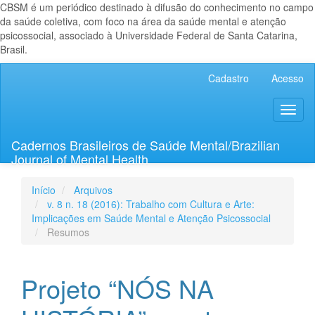
CBSM é um periódico destinado à difusão do conhecimento no campo
da saúde coletiva, com foco na área da saúde mental e atenção
psicossocial, associado à Universidade Federal de Santa Catarina,
Brasil.
Navegação
Cadastro
Acesso
Principal
Conteúdo
Toggl
principal
naviga
Barra
Lateral
Cadernos Brasileiros de Saúde Mental/Brazilian
Journal of Mental Health
Início
Arquivos
v. 8 n. 18 (2016): Trabalho com Cultura e Arte:
Implicações em Saúde Mental e Atenção Psicossocial
Resumos
Projeto “NÓS NA