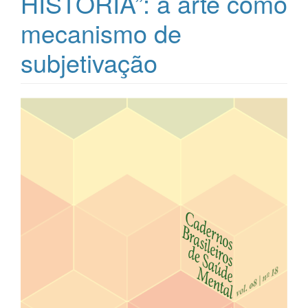
HISTÓRIA”: a arte como
mecanismo de
subjetivação
Barra
lateral
de
artigos