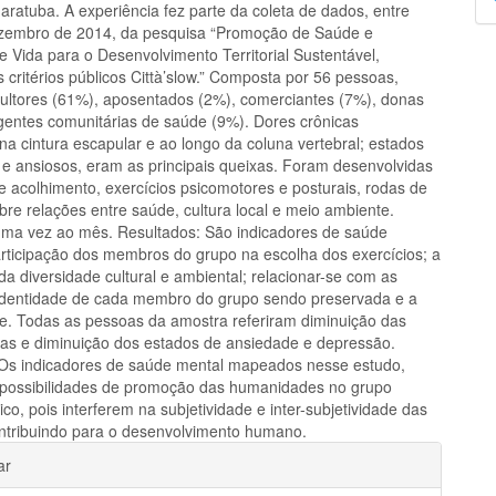
aratuba. A experiência fez parte da coleta de dados, entre
p
zembro de 2014, da pesquisa “Promoção de Saúde e
e Vida para o Desenvolvimento Territorial Sustentável,
critérios públicos Città’slow.” Composta por 56 pessoas,
cultores (61%), aposentados (2%), comerciantes (7%), donas
gentes comunitárias de saúde (9%). Dores crônicas
na cintura escapular e ao longo da coluna vertebral; estados
 e ansiosos, eram as principais queixas. Foram desenvolvidas
e acolhimento, exercícios psicomotores e posturais, rodas de
bre relações entre saúde, cultura local e meio ambiente.
ma vez ao mês. Resultados: São indicadores de saúde
articipação dos membros do grupo na escolha dos exercícios; a
da diversidade cultural e ambiental; relacionar-se com as
identidade de cada membro do grupo sendo preservada e a
de. Todas as pessoas da amostra referiram diminuição das
cas e diminuição dos estados de ansiedade e depressão.
Os indicadores de saúde mental mapeados nesse estudo,
possibilidades de promoção das humanidades no grupo
tico, pois interferem na subjetividade e inter-subjetividade das
ntribuindo para o desenvolvimento humano.
hes
ar