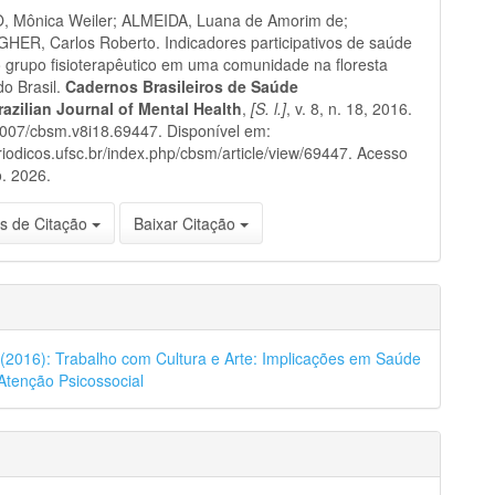
 Mônica Weiler; ALMEIDA, Luana de Amorim de;
ER, Carlos Roberto. Indicadores participativos de saúde
 grupo fisioterapêutico em uma comunidade na floresta
do Brasil.
Cadernos Brasileiros de Saúde
razilian Journal of Mental Health
,
[S. l.]
, v. 8, n. 18, 2016.
007/cbsm.v8i18.69447. Disponível em:
eriodicos.ufsc.br/index.php/cbsm/article/view/69447. Acesso
. 2026.
s de Citação
Baixar Citação
8 (2016): Trabalho com Cultura e Arte: Implicações em Saúde
Atenção Psicossocial