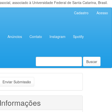
cial, associado à Universidade Federal de Santa Catarina, Brasil.
Cadastro
Acesso
Anúncios
Contato
Instagram
Spotify
Buscar
nviar
Enviar Submissão
ubmissão
Informações