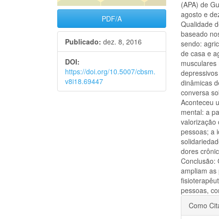
(APA) de Gu
agosto e de
PDF/A
Qualidade d
baseado nos 
Publicado:
dez. 8, 2016
sendo: agri
de casa e a
DOI:
musculares 
https://doi.org/10.5007/cbsm.
depressivos
v8i18.69447
dinâmicas d
conversa so
Aconteceu u
mental: a p
valorização 
pessoas; a 
solidarieda
dores crôni
Conclusão: 
ampliam as 
fisioterapêu
pessoas, co
Detal
Como Cit