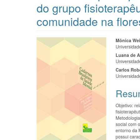
do grupo fisioterap
comunidade na flores
Barra
Cont
Mônica Wei
Universidad
lateral
do
Luana de A
de
artigo
Universidad
Carlos Rob
artigos
princi
Universidad
Resu
Objetivo: re
fisioterapêu
Metodologia:
social com 
entorno da 
possui carac