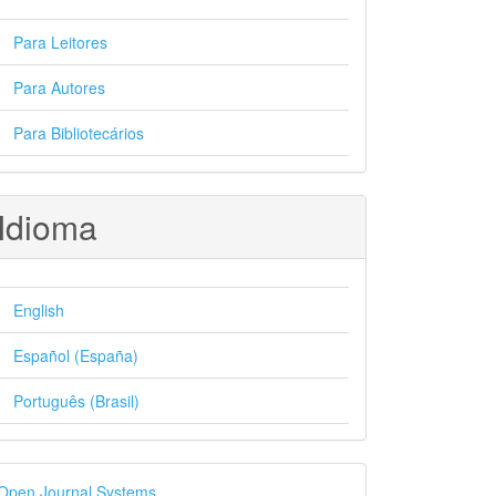
Para Leitores
Para Autores
Para Bibliotecários
Idioma
English
Español (España)
Português (Brasil)
esenvolvido
Open Journal Systems