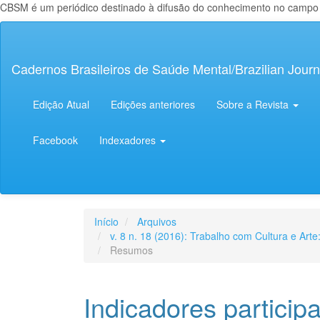
CBSM é um periódico destinado à difusão do conhecimento no campo da
Navegação
Principal
Conteúdo
Cadernos Brasileiros de Saúde Mental/Brazilian Journ
principal
Barra
Lateral
Edição Atual
Edições anteriores
Sobre a Revista
Facebook
Indexadores
Início
Arquivos
v. 8 n. 18 (2016): Trabalho com Cultura e Art
Resumos
Indicadores particip