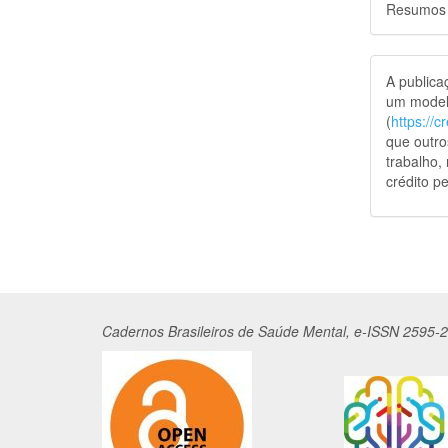
Resumos
A public
um model
(
https://
que outro
trabalho,
crédito pe
Cadernos
Br
asileiros
de Saúde Mental, e-ISSN 2595-2