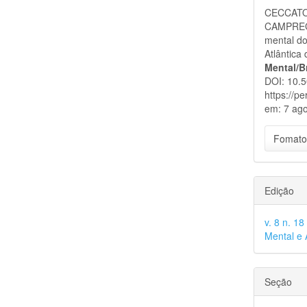
do
CECCATO,
artigo
CAMPREGH
mental do
Atlântica 
Mental/B
DOI: 10.5
https://p
em: 7 ago
Fomato
Edição
v. 8 n. 1
Mental e 
Seção