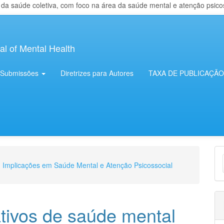
 saúde coletiva, com foco na área da saúde mental e atenção psicosso
al of Mental Health
Submissões
Diretrizes para Autores
TAXA DE PUBLICAÇÃO
E
e: Implicações em Saúde Mental e Atenção Psicossocial
S
ativos de saúde mental