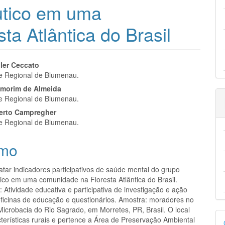
êutico em uma
ta Atlântica do Brasil
eúdo
ler Ceccato
e Regional de Blumenau.
morim de Almeida
e Regional de Blumenau.
erto Campregher
pal
e Regional de Blumenau.
mo
latar indicadores participativos de saúde mental do grupo
tico em uma comunidade na Floresta Atlântica do Brasil.
 Atividade educativa e participativa de investigação e ação
oficinas de educação e questionários. Amostra: moradores no
Microbacia do Rio Sagrado, em Morretes, PR, Brasil. O local
D
terísticas rurais e pertence a Área de Preservação Ambiental