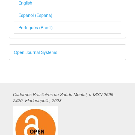
English
Español (España)
Português (Brasil)
Desenvolvido
Open Journal Systems
por
Cadernos
Br
asileiros
de Saúde Mental, e-ISSN 2595-
2420, Florianópolis, 2023