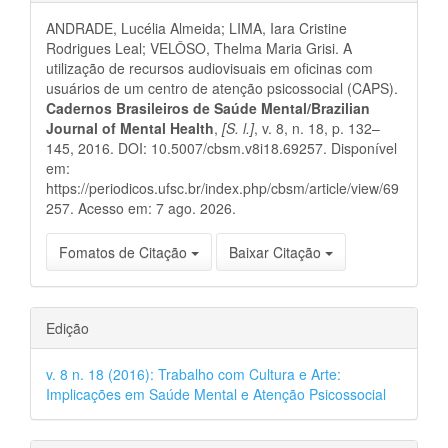
do
ANDRADE, Lucélia Almeida; LIMA, Iara Cristine
artigo
Rodrigues Leal; VELÔSO, Thelma Maria Grisi. A
utilização de recursos audiovisuais em oficinas com
usuários de um centro de atenção psicossocial (CAPS).
Cadernos Brasileiros de Saúde Mental/Brazilian
Journal of Mental Health
,
[S. l.]
, v. 8, n. 18, p. 132–
145, 2016. DOI: 10.5007/cbsm.v8i18.69257. Disponível
em:
https://periodicos.ufsc.br/index.php/cbsm/article/view/69
257. Acesso em: 7 ago. 2026.
Fomatos de Citação
Baixar Citação
Edição
v. 8 n. 18 (2016): Trabalho com Cultura e Arte:
Implicações em Saúde Mental e Atenção Psicossocial