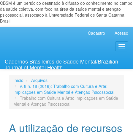
CBSM é um periódico destinado à difusão do conhecimento no campo
da saúde coletiva, com foco na área da saúde mental e atenção
psicossocial, associado à Universidade Federal de Santa Catarina,
Brasil.
Navegação
Cadastro
Acesso
Principal
Conteúdo
Toggl
principal
naviga
Barra
Lateral
Cadernos Brasileiros de Saúde Mental/Brazilian
Journal of Mental Health
Início
Arquivos
v. 8 n. 18 (2016): Trabalho com Cultura e Arte:
Implicações em Saúde Mental e Atenção Psicossocial
Trabalho com Cultura e Arte: Implicações em Saúde
Mental e Atenção Psicossocial
A utilização de recursos