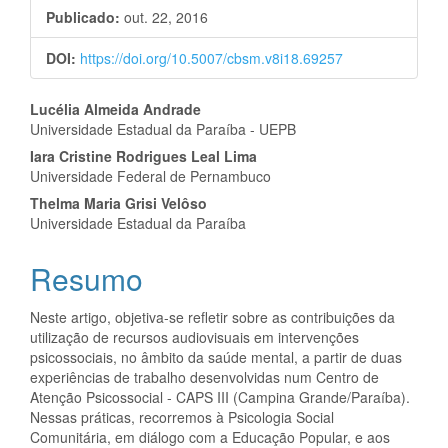
Publicado:
out. 22, 2016
DOI:
https://doi.org/10.5007/cbsm.v8i18.69257
Conteúdo
Lucélia Almeida Andrade
Universidade Estadual da Paraíba - UEPB
do
Iara Cristine Rodrigues Leal Lima
artigo
Universidade Federal de Pernambuco
Thelma Maria Grisi Velôso
principal
Universidade Estadual da Paraíba
Resumo
Neste artigo, objetiva-se refletir sobre as contribuições da
utilização de recursos audiovisuais em intervenções
psicossociais, no âmbito da saúde mental, a partir de duas
experiências de trabalho desenvolvidas num Centro de
Atenção Psicossocial - CAPS III (Campina Grande/Paraíba).
Nessas práticas, recorremos à Psicologia Social
Comunitária, em diálogo com a Educação Popular, e aos