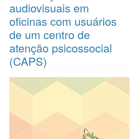
audiovisuais em
oficinas com usuários
de um centro de
atenção psicossocial
(CAPS)
Barra
lateral
de
artigos