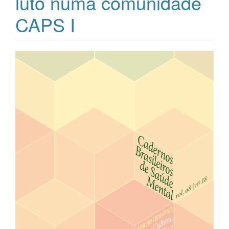
luto numa comunidade
CAPS I
Barra
lateral
de
artigos