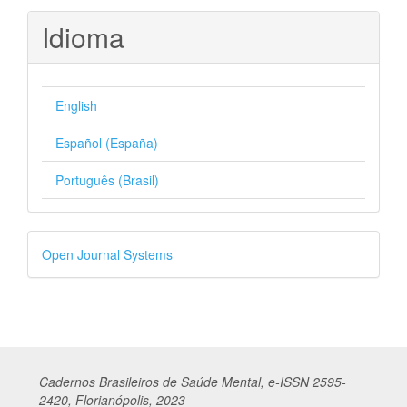
Idioma
English
Español (España)
Português (Brasil)
Desenvolvido
Open Journal Systems
por
Cadernos
Br
asileiros
de Saúde Mental, e-ISSN 2595-
2420, Florianópolis, 2023