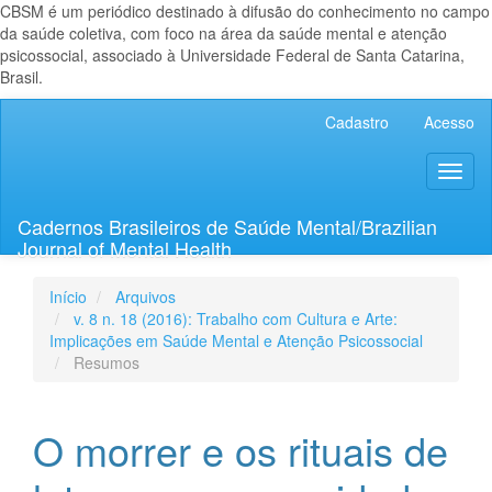
CBSM é um periódico destinado à difusão do conhecimento no campo
da saúde coletiva, com foco na área da saúde mental e atenção
psicossocial, associado à Universidade Federal de Santa Catarina,
Brasil.
Navegação
Cadastro
Acesso
Principal
Conteúdo
Toggl
principal
naviga
Barra
Lateral
Cadernos Brasileiros de Saúde Mental/Brazilian
Journal of Mental Health
Início
Arquivos
v. 8 n. 18 (2016): Trabalho com Cultura e Arte:
Implicações em Saúde Mental e Atenção Psicossocial
Resumos
O morrer e os rituais de