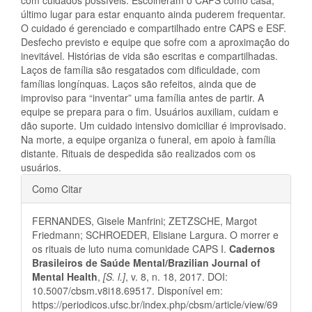
último lugar para estar enquanto ainda puderem frequentar.
O cuidado é gerenciado e compartilhado entre CAPS e ESF.
Desfecho previsto e equipe que sofre com a aproximação do
inevitável. Histórias de vida são escritas e compartilhadas.
Laços de família são resgatados com dificuldade, com
famílias longínquas. Laços são refeitos, ainda que de
improviso para “inventar” uma família antes de partir. A
equipe se prepara para o fim. Usuários auxiliam, cuidam e
dão suporte. Um cuidado intensivo domiciliar é improvisado.
Na morte, a equipe organiza o funeral, em apoio à família
distante. Rituais de despedida são realizados com os
usuários.
Detalhes
Como Citar
do
FERNANDES, Gisele Manfrini; ZETZSCHE, Margot
artigo
Friedmann; SCHROEDER, Elisiane Largura. O morrer e
os rituais de luto numa comunidade CAPS I.
Cadernos
Brasileiros de Saúde Mental/Brazilian Journal of
Mental Health
,
[S. l.]
, v. 8, n. 18, 2017. DOI:
10.5007/cbsm.v8i18.69517. Disponível em:
https://periodicos.ufsc.br/index.php/cbsm/article/view/69