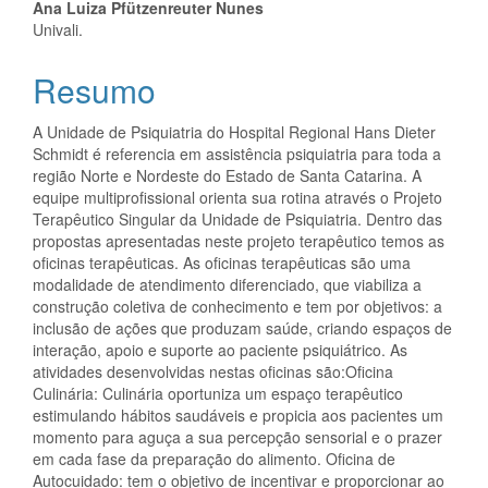
do
Ana Luiza Pfützenreuter Nunes
artigo
Univali.
principal
Resumo
A Unidade de Psiquiatria do Hospital Regional Hans Dieter
Schmidt é referencia em assistência psiquiatria para toda a
região Norte e Nordeste do Estado de Santa Catarina. A
equipe multiprofissional orienta sua rotina através o Projeto
Terapêutico Singular da Unidade de Psiquiatria. Dentro das
propostas apresentadas neste projeto terapêutico temos as
oficinas terapêuticas. As oficinas terapêuticas são uma
modalidade de atendimento diferenciado, que viabiliza a
construção coletiva de conhecimento e tem por objetivos: a
inclusão de ações que produzam saúde, criando espaços de
interação, apoio e suporte ao paciente psiquiátrico. As
atividades desenvolvidas nestas oficinas são:Oficina
Culinária: Culinária oportuniza um espaço terapêutico
estimulando hábitos saudáveis e propicia aos pacientes um
momento para aguça a sua percepção sensorial e o prazer
em cada fase da preparação do alimento. Oficina de
Autocuidado: tem o objetivo de incentivar e proporcionar ao