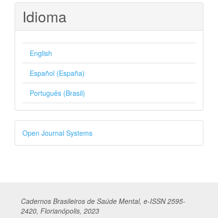
Idioma
English
Español (España)
Português (Brasil)
Desenvolvido
Open Journal Systems
por
Cadernos
Br
asileiros
de Saúde Mental, e-ISSN 2595-
2420, Florianópolis, 2023