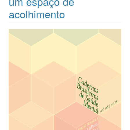
um espaço de
acolhimento
Barra
lateral
de
artigos