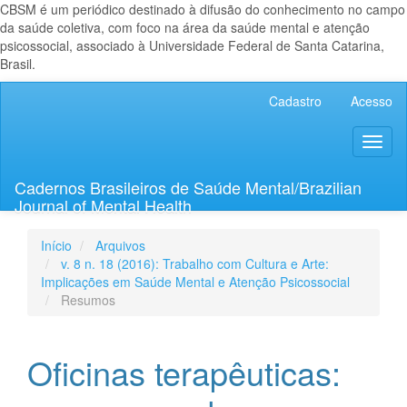
CBSM é um periódico destinado à difusão do conhecimento no campo
da saúde coletiva, com foco na área da saúde mental e atenção
psicossocial, associado à Universidade Federal de Santa Catarina,
Brasil.
Navegação
Cadastro
Acesso
Principal
Conteúdo
Toggl
principal
naviga
Barra
Lateral
Cadernos Brasileiros de Saúde Mental/Brazilian
Journal of Mental Health
Início
Arquivos
v. 8 n. 18 (2016): Trabalho com Cultura e Arte:
Implicações em Saúde Mental e Atenção Psicossocial
Resumos
Oficinas terapêuticas: