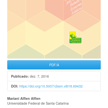
PDF/A
Publicado:
dez. 7, 2016
DOI:
https://doi.org/10.5007/cbsm.v8i18.69432
Conteúdo
Mariani Alflen Alflen
Universidade Federal de Santa Catarina