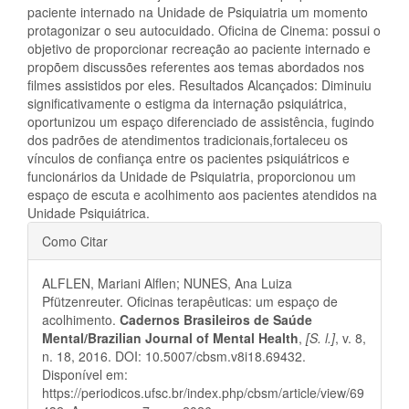
paciente internado na Unidade de Psiquiatria um momento
protagonizar o seu autocuidado. Oficina de Cinema: possui o
objetivo de proporcionar recreação ao paciente internado e
propõem discussões referentes aos temas abordados nos
filmes assistidos por eles. Resultados Alcançados: Diminuiu
significativamente o estigma da internação psiquiátrica,
oportunizou um espaço diferenciado de assistência, fugindo
dos padrões de atendimentos tradicionais,fortaleceu os
vínculos de confiança entre os pacientes psiquiátricos e
funcionários da Unidade de Psiquiatria, proporcionou um
espaço de escuta e acolhimento aos pacientes atendidos na
Unidade Psiquiátrica.
Detalhes
Como Citar
do
ALFLEN, Mariani Alflen; NUNES, Ana Luiza
artigo
Pfützenreuter. Oficinas terapêuticas: um espaço de
acolhimento.
Cadernos Brasileiros de Saúde
Mental/Brazilian Journal of Mental Health
,
[S. l.]
, v. 8,
n. 18, 2016. DOI: 10.5007/cbsm.v8i18.69432.
Disponível em:
https://periodicos.ufsc.br/index.php/cbsm/article/view/69