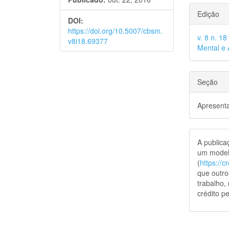
Edição
DOI:
https://doi.org/10.5007/cbsm.
v. 8 n. 1
v8i18.69377
Mental e 
Seção
Apresent
A public
um model
(
https://
que outro
trabalho,
crédito pe