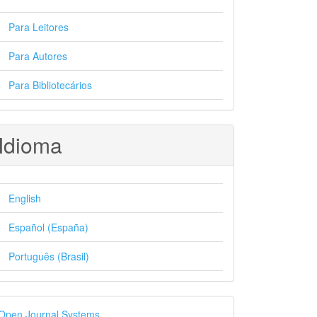
Para Leitores
Para Autores
Para Bibliotecários
Idioma
English
Español (España)
Português (Brasil)
esenvolvido
Open Journal Systems