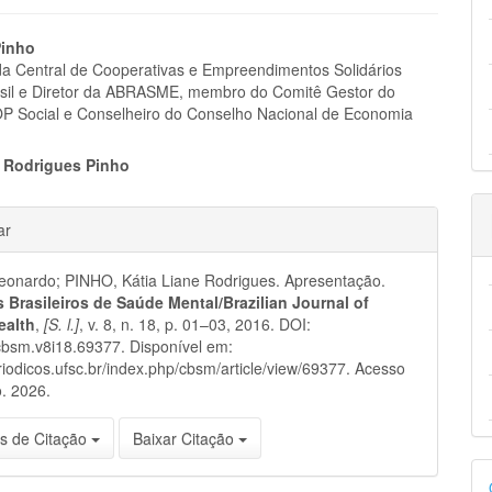
eúdo
Pinho
da Central de Cooperativas e Empreendimentos Solidários
sil e Diretor da ABRASME, membro do Comitê Gestor do
Social e Conselheiro do Conselho Nacional de Economia
pal
e Rodrigues Pinho
hes
ar
eonardo; PINHO, Kátia Liane Rodrigues. Apresentação.
 Brasileiros de Saúde Mental/Brazilian Journal of
ealth
,
[S. l.]
, v. 8, n. 18, p. 01–03, 2016. DOI:
bsm.v8i18.69377. Disponível em:
eriodicos.ufsc.br/index.php/cbsm/article/view/69377. Acesso
. 2026.
s de Citação
Baixar Citação
D