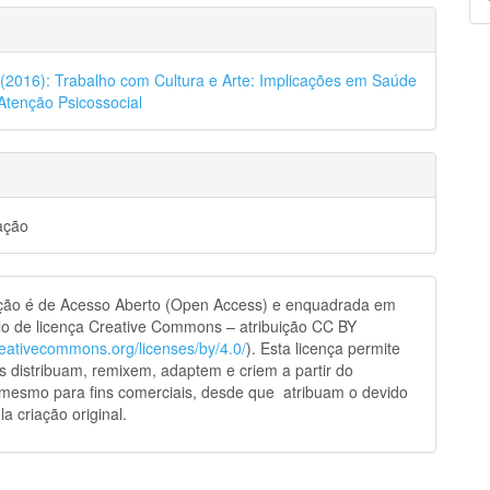
p
8 (2016): Trabalho com Cultura e Arte: Implicações em Saúde
Atenção Psicossocial
ação
ação é de Acesso Aberto (Open Access) e enquadrada em
o de licença Creative Commons – atribuição CC BY
creativecommons.org/licenses/by/4.0/
). Esta licença permite
s distribuam, remixem, adaptem e criem a partir do
 mesmo para fins comerciais, desde que atribuam o devido
la criação original.