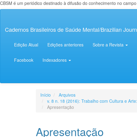
CBSM é um periódico destinado à difusão do conhecimento no campo da
Navegação
Principal
Conteúdo
Cadernos Brasileiros de Saúde Mental/Brazilian Journ
principal
Barra
Lateral
Edição Atual
Edições anteriores
Sobre a Revista
Facebook
Indexadores
Início
Arquivos
v. 8 n. 18 (2016): Trabalho com Cultura e Art
Apresentação
Apresentação