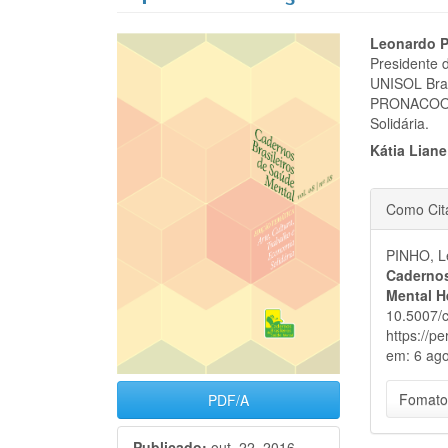
Barra
Cont
Leonardo 
Presidente 
lateral
do
UNISOL Bra
PRONACOOP 
de
artigo
Solidária.
artigos
princi
Kátia Lian
Detal
Como Cit
do
PINHO, L
artigo
Cadernos
Mental H
10.5007/c
https://p
em: 6 ago
Fomato
PDF/A
Publicado:
out. 22, 2016