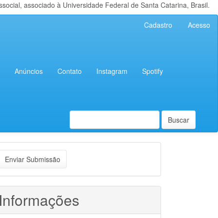
cial, associado à Universidade Federal de Santa Catarina, Brasil.
Cadastro
Acesso
Anúncios
Contato
Instagram
Spotify
Buscar
nviar
Enviar Submissão
ubmissão
Informações