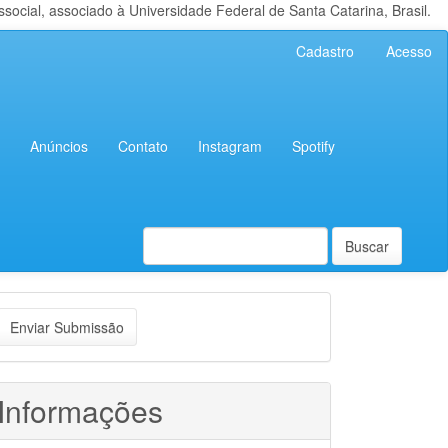
cial, associado à Universidade Federal de Santa Catarina, Brasil.
Cadastro
Acesso
Anúncios
Contato
Instagram
Spotify
Buscar
nviar
Enviar Submissão
ubmissão
Informações