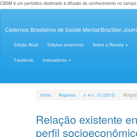
CBSM é um periódico destinado à difusão do conhecimento no campo da
Navegação
Principal
Conteúdo
Cadernos Brasileiros de Saúde Mental/Brazilian Journ
principal
Barra
Lateral
Edição Atual
Edições anteriores
Sobre a Revista
Facebook
Indexadores
Início
Arquivos
v. 4 n. 10 (2012)
Artigos
Relação existente ent
perfil socioeconômic