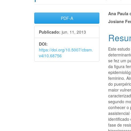
Barra
Cont
Ana Paula 
PDF-A
Josiane Fe
lateral
do
Publicado:
jun. 11, 2013
de
artigo
Resu
artigos
princi
DOI:
Este estudo
https://doi.org/10.5007/cbsm.
determinant
v4i10.68756
se fez um p
da figura f
epidemiológ
feminino. A
do puerpéri
maior vulner
caracteriza
segundo mom
conhecer o 
assistencial
identificad
fase de resi
biopsicosso