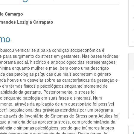
eúdo
de Camargo
rnandes Lozigia Carrapato
mo
pal
 buscou verificar se a baixa condição socioeconômica é
e para surgimento do stress em gestantes. Nas bases teóricas
anorama social, histórico e antropológico das representações
eminina enquanto mulher e mãe, bem como uma descrição
ica das patologias psíquicas que mais acometem o gênero
inda houve um desvelar sobre as características da gestação e
o em termos físicos e psicológicos enquanto momento de
abilidade da gestante. Posteriormente, o stress foi
do enquanto patologia em suas fases e sintomas. Num
ento, através da aplicação de um questionário foi possível
perfil populacional das grávidas atendidas por um programa
 e através do Inventário de Sintomas de Stress para Adultos foi
o que a maioria delas apresenta stress, com predominância da
D
stência e sintomas psicológicos, sendo que inúmeros fatores
ciais favorecem o surgimento da doença. Desta forma, foi