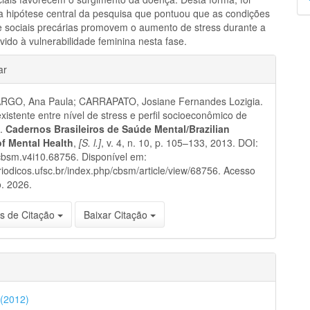
p
a hipótese central da pesquisa que pontuou que as condições
 e sociais precárias promovem o aumento de stress durante a
ido à vulnerabilidade feminina nesta fase.
hes
ar
GO, Ana Paula; CARRAPATO, Josiane Fernandes Lozigia.
xistente entre nível de stress e perfil socioeconômico de
s.
Cadernos Brasileiros de Saúde Mental/Brazilian
of Mental Health
,
[S. l.]
, v. 4, n. 10, p. 105–133, 2013. DOI:
bsm.v4i10.68756. Disponível em:
eriodicos.ufsc.br/index.php/cbsm/article/view/68756. Acesso
. 2026.
s de Citação
Baixar Citação
 (2012)