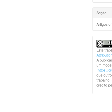
Seção
Artigos or
Este trab
Attributio
A public
um model
(
https://
que outro
trabalho,
crédito pe