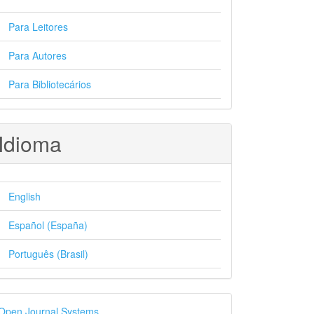
Para Leitores
Para Autores
Para Bibliotecários
Idioma
English
Español (España)
Português (Brasil)
esenvolvido
Open Journal Systems