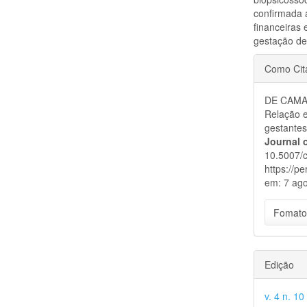
confirmada 
financeiras
gestação dev
Detal
Como Cit
do
DE CAMAR
artigo
Relação e
gestante
Journal 
10.5007/c
https://p
em: 7 ago
Fomato
Edição
v. 4 n. 10