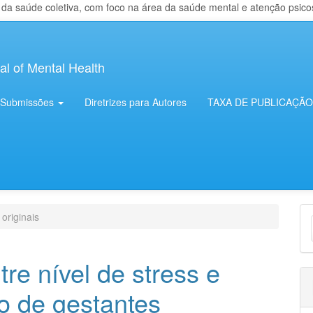
 saúde coletiva, com foco na área da saúde mental e atenção psicosso
al of Mental Health
Submissões
Diretrizes para Autores
TAXA DE PUBLICAÇÃO
E
 originais
S
re nível de stress e
o de gestantes