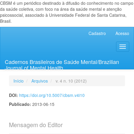
CBSM é um periódico destinado à difusão do conhecimento no campo
da saúde coletiva, com foco na área da saúde mental e atenção
psicossocial, associado à Universidade Federal de Santa Catarina,
Brasil.
Navegação
Cadastro
Acesso
Principal
Conteúdo
Toggl
principal
naviga
Barra
Lateral
Cadernos Brasileiros de Saúde Mental/Brazilian
Journal of Mental Health
Início
Arquivos
v. 4 n. 10 (2012)
DOI:
https://doi.org/10.5007/cbsm.v4i10
Publicado:
2013-06-15
Mensagem do Editor