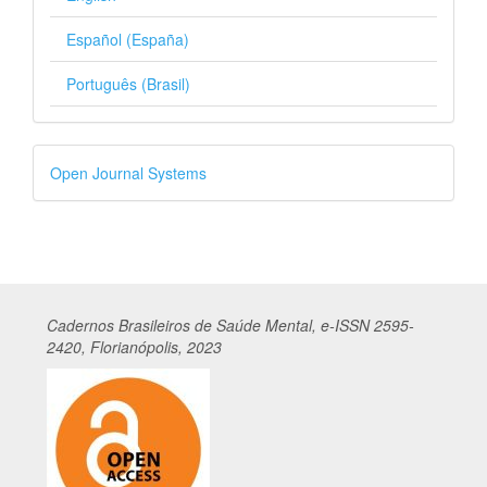
Español (España)
Português (Brasil)
Desenvolvido
Open Journal Systems
por
Cadernos
Br
asileiros
de Saúde Mental, e-ISSN 2595-
2420, Florianópolis, 2023