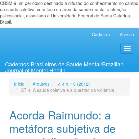
CBSM é um periódico destinado à difusão do conhecimento no campo
da saúde coletiva, com foco na área da saúde mental e atenção
psicossocial, associado à Universidade Federal de Santa Catarina,
Brasil.
Navegação
Cadastro
Acesso
Principal
Conteúdo
Toggl
principal
naviga
Barra
Lateral
Cadernos Brasileiros de Saúde Mental/Brazilian
Journal of Mental Health
Início
Arquivos
v. 4 n. 10 (2012)
GT 4: A saúde coletiva e a questão da violência
Acorda Raimundo: a
metáfora subjetiva de