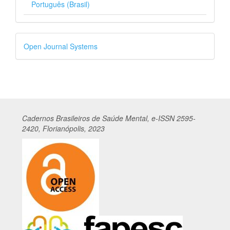
Português (Brasil)
Desenvolvido
Open Journal Systems
por
Cadernos
Br
asileiros
de Saúde Mental, e-ISSN 2595-
2420, Florianópolis, 2023