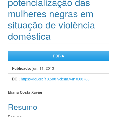
potencialização das
mulheres negras em
situação de violência
doméstica
Barra
PDF-A
lateral
Publicado:
jun. 11, 2013
de
DOI:
https://doi.org/10.5007/cbsm.v4i10.68786
artigos
Conteúdo
Eliana Costa Xavier
do
Resumo
artigo
Resumo.