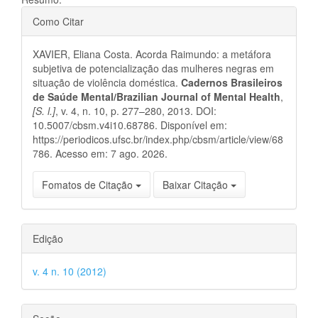
principal
Detalhes
Como Citar
do
XAVIER, Eliana Costa. Acorda Raimundo: a metáfora
artigo
subjetiva de potencialização das mulheres negras em
situação de violência doméstica.
Cadernos Brasileiros
de Saúde Mental/Brazilian Journal of Mental Health
,
[S. l.]
, v. 4, n. 10, p. 277–280, 2013. DOI:
10.5007/cbsm.v4i10.68786. Disponível em:
https://periodicos.ufsc.br/index.php/cbsm/article/view/68
786. Acesso em: 7 ago. 2026.
Fomatos de Citação
Baixar Citação
Edição
v. 4 n. 10 (2012)