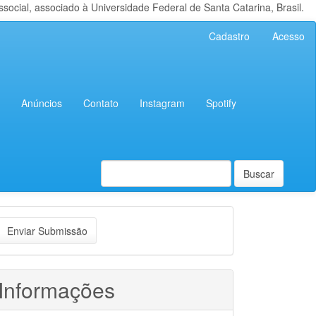
cial, associado à Universidade Federal de Santa Catarina, Brasil.
Cadastro
Acesso
Anúncios
Contato
Instagram
Spotify
Buscar
nviar
Enviar Submissão
ubmissão
Informações