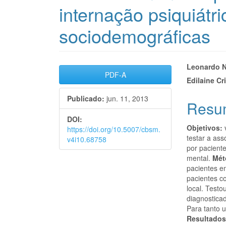
internação psiquiátri
sociodemográficas
Barra
Cont
Leonardo N
PDF-A
Edilaine Cr
lateral
do
Publicado:
jun. 11, 2013
de
artigo
Resu
artigos
princi
DOI:
Objetivos:
https://doi.org/10.5007/cbsm.
testar a as
v4i10.68758
por pacient
mental.
Mét
pacientes e
pacientes co
local. Test
diagnostica
Para tanto u
Resultados