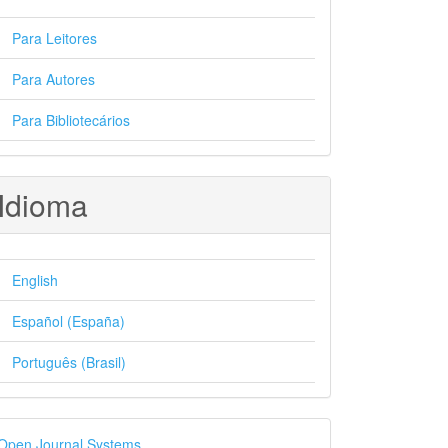
Para Leitores
Para Autores
Para Bibliotecários
Idioma
English
Español (España)
Português (Brasil)
esenvolvido
Open Journal Systems