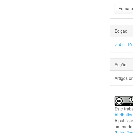
Fomato
Edição
v. 4 n. 10
Seção
Artigos or
Este trab
Attributio
A public
um model
(
https://