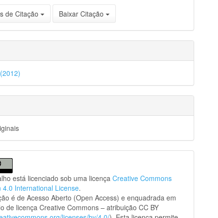
s de Citação
Baixar Citação
 (2012)
iginais
alho está licenciado sob uma licença
Creative Commons
n 4.0 International License
.
ação é de Acesso Aberto (Open Access) e enquadrada em
o de licença Creative Commons – atribuição CC BY
creativecommons.org/licenses/by/4.0/
). Esta licença permite