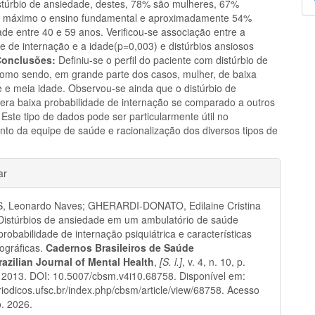
túrbio de ansiedade, destes, 78% são mulheres, 67%
p
 máximo o ensino fundamental e aproximadamente 54%
de entre 40 e 59 anos. Verificou-se associação entre a
e de internação e a idade(p=0,003) e distúrbios ansiosos
Conclusões:
Definiu-se o perfil do paciente com distúrbio de
omo sendo, em grande parte dos casos, mulher, de baixa
e e meia idade. Observou-se ainda que o distúrbio de
era baixa probabilidade de internação se comparado a outros
 Este tipo de dados pode ser particularmente útil no
nto da equipe de saúde e racionalização dos diversos tipos de
hes
ar
, Leonardo Naves; GHERARDI-DONATO, Edilaine Cristina
 Distúrbios de ansiedade em um ambulatório de saúde
probabilidade de internação psiquiátrica e características
ográficas.
Cadernos Brasileiros de Saúde
razilian Journal of Mental Health
,
[S. l.]
, v. 4, n. 10, p.
2013. DOI: 10.5007/cbsm.v4i10.68758. Disponível em:
eriodicos.ufsc.br/index.php/cbsm/article/view/68758. Acesso
. 2026.