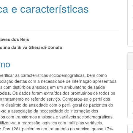
ca e características
eúdo
aves dos Reis
istina da Silva Gherardi-Donato
mo
pal
verificar as características sociodemográficas, bem como
sociação destas com a necessidade de internação apresentada
es com distúrbios ansiosos em um ambulatório de saúde
odos:
Os dados foram extraídos dos prontuários de todos os
m tratamento no referido serviço. Comparou-se o perfil dos
m distúrbio de ansiedade com o perfil geral de pacientes do
ou-se a associação da necessidade de internação dos
dos com transtornos ansiosos e variáveis sociodemográficas.
tilizou-se a regressão logística com múltiplas variáveis.
D
:
Dos 1281 pacientes em tratamento no serviço, quase 17%