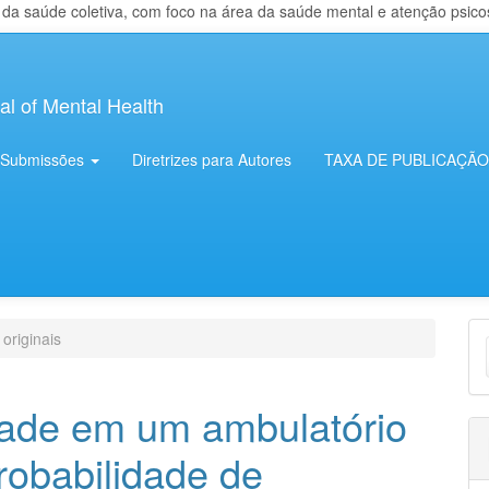
 saúde coletiva, com foco na área da saúde mental e atenção psicosso
al of Mental Health
Submissões
Diretrizes para Autores
TAXA DE PUBLICAÇÃO
E
 originais
S
dade em um ambulatório
robabilidade de