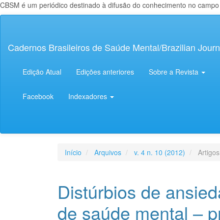
CBSM é um periódico destinado à difusão do conhecimento no campo da
Navegação
Principal
Conteúdo
Cadernos Brasileiros de Saúde Mental/Brazilian Journ
principal
Barra
Lateral
Edição Atual
Edições anteriores
Sobre a Revista
Facebook
Indexadores
Início
Arquivos
v. 4 n. 10 (2012)
Artigos
Distúrbios de ansie
de saúde mental – p