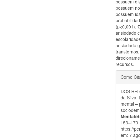
possuem dis
possuem no
possuem ida
probabilidad
(p<0,001).
ansiedade c
escolaridad
ansiedade g
transtornos.
direcioname
recursos.
Detal
Como Cit
do
DOS REIS
artigo
da Silva.
mental – 
sociodem
Mental/B
153–170, 
https://p
em: 7 ago