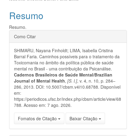
artigo
Resumo
principal
Resumo.
Detalhes
Como Citar
do
SHIMARU, Nayana Finholdt; LIMA, Isabella Cristina
artigo
Barral Faria. Caminhos possíveis para o tratamento da
Toxicomania no âmbito da política pública de saúde
mental no Brasil - uma contribuição da Psicanálise.
Cadernos Brasileiros de Saúde Mental/Brazilian
Journal of Mental Health
,
[S. l.]
, v. 4, n. 10, p. 284–
286, 2013. DOI: 10.5007/cbsm.v4i10.68788. Disponível
em:
https://periodicos.ufsc.br/index.php/cbsm/article/view/68
788. Acesso em: 7 ago. 2026.
Fomatos de Citação
Baixar Citação