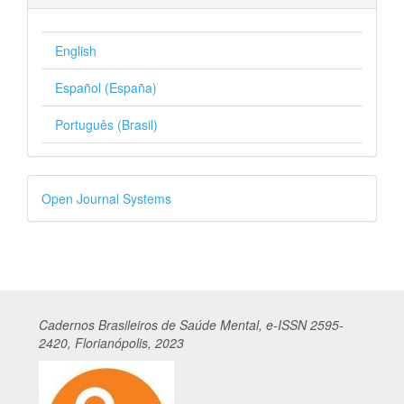
English
Español (España)
Português (Brasil)
Desenvolvido
Open Journal Systems
por
Cadernos
Br
asileiros
de Saúde Mental, e-ISSN 2595-
2420, Florianópolis, 2023