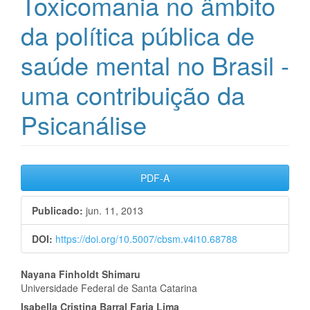
Toxicomania no âmbito
da política pública de
saúde mental no Brasil -
uma contribuição da
Psicanálise
Barra
PDF-A
lateral
Publicado:
jun. 11, 2013
de
DOI:
https://doi.org/10.5007/cbsm.v4i10.68788
artigos
Conteúdo
Nayana Finholdt Shimaru
Universidade Federal de Santa Catarina
do
Isabella Cristina Barral Faria Lima