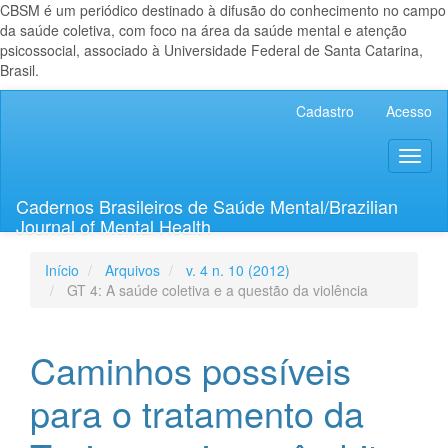
CBSM é um periódico destinado à difusão do conhecimento no campo
da saúde coletiva, com foco na área da saúde mental e atenção
psicossocial, associado à Universidade Federal de Santa Catarina,
Brasil.
Navegação
Cadastro
Acesso
Principal
Conteúdo
Toggl
principal
naviga
Barra
Lateral
Cadernos Brasileiros de Saúde Mental/Brazilian
Journal of Mental Health
Início
Arquivos
v. 4 n. 10 (2012)
GT 4: A saúde coletiva e a questão da violência
Caminhos possíveis
para o tratamento da