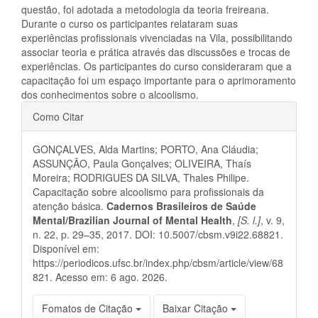
questão, foi adotada a metodologia da teoria freireana.
Durante o curso os participantes relataram suas
experiências profissionais vivenciadas na Vila, possibilitando
associar teoria e prática através das discussões e trocas de
experiências. Os participantes do curso consideraram que a
capacitação foi um espaço importante para o aprimoramento
dos conhecimentos sobre o alcoolismo.
Detalhes
Como Citar
do
GONÇALVES, Alda Martins; PORTO, Ana Cláudia;
artigo
ASSUNÇÃO, Paula Gonçalves; OLIVEIRA, Thaís
Moreira; RODRIGUES DA SILVA, Thales Philipe.
Capacitação sobre alcoolismo para profissionais da
atenção básica.
Cadernos Brasileiros de Saúde
Mental/Brazilian Journal of Mental Health
,
[S. l.]
, v. 9,
n. 22, p. 29–35, 2017. DOI: 10.5007/cbsm.v9i22.68821.
Disponível em:
https://periodicos.ufsc.br/index.php/cbsm/article/view/68
821. Acesso em: 6 ago. 2026.
Fomatos de Citação
Baixar Citação