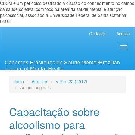
CBSM é um periódico destinado à difusão do conhecimento no campo
da saúde coletiva, com foco na área da saúde mental e atenção
psicossocial, associado à Universidade Federal de Santa Catarina,
Brasil.
Navegação
Cadastro
Acesso
Principal
Conteúdo
Toggl
principal
naviga
Barra
Lateral
Cadernos Brasileiros de Saúde Mental/Brazilian
Journal of Mental Health
Início
Arquivos
v. 9 n. 22 (2017)
Artigos originais
Capacitação sobre
alcoolismo para