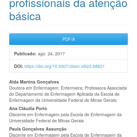
profissionais da atenção
básica
Barra
PDF/A
lateral
Publicado:
ago. 24, 2017
de
DOI:
https://doi.org/10.5007/cbsm.v9i22.68821
artigos
Conteúdo
Alda Martins Gonçalves
Doutora em Enfermagem; Enfermeira; Professora Associada
do
do Departamento de Enfermagem Aplicada da Escola de
Enfermagem da Universidade Federal de Minas Gerais;
artigo
Ana Cláudia Porto
principal
Discente em Enfermagem pela Escola de Enfermagem da
Universidade Federal de Minas Gerais
Paula Gonçalves Assunção
Discente em Enfermagem pela Escola de Enfermagem da