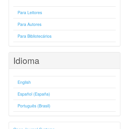
Para Leitores
Para Autores
Para Bibliotecários
Idioma
English
Español (España)
Português (Brasil)
Desenvolvido