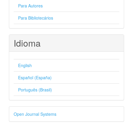
Para Autores
Para Bibliotecários
Idioma
English
Español (España)
Português (Brasil)
Desenvolvido
Open Journal Systems
por