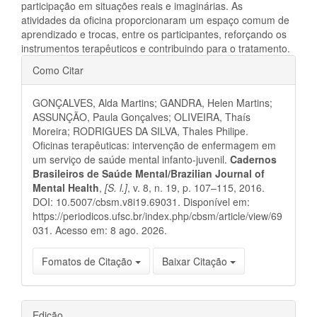
participação em situações reais e imaginárias. As
atividades da oficina proporcionaram um espaço comum de
aprendizado e trocas, entre os participantes, reforçando os
instrumentos terapêuticos e contribuindo para o tratamento.
Detalhes
Como Citar
do
GONÇALVES, Alda Martins; GANDRA, Helen Martins;
artigo
ASSUNÇÃO, Paula Gonçalves; OLIVEIRA, Thaís
Moreira; RODRIGUES DA SILVA, Thales Philipe.
Oficinas terapêuticas: intervenção de enfermagem em
um serviço de saúde mental infanto-juvenil.
Cadernos
Brasileiros de Saúde Mental/Brazilian Journal of
Mental Health
,
[S. l.]
, v. 8, n. 19, p. 107–115, 2016.
DOI: 10.5007/cbsm.v8i19.69031. Disponível em:
https://periodicos.ufsc.br/index.php/cbsm/article/view/69
031. Acesso em: 8 ago. 2026.
Fomatos de Citação
Baixar Citação
Edição