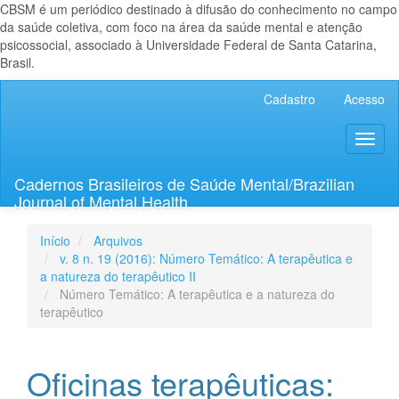
CBSM é um periódico destinado à difusão do conhecimento no campo
da saúde coletiva, com foco na área da saúde mental e atenção
psicossocial, associado à Universidade Federal de Santa Catarina,
Brasil.
Navegação
Cadastro
Acesso
Principal
Conteúdo
Toggl
principal
naviga
Barra
Lateral
Cadernos Brasileiros de Saúde Mental/Brazilian
Journal of Mental Health
Início
Arquivos
v. 8 n. 19 (2016): Número Temático: A terapêutica e
a natureza do terapêutico II
Número Temático: A terapêutica e a natureza do
terapêutico
Oficinas terapêuticas: