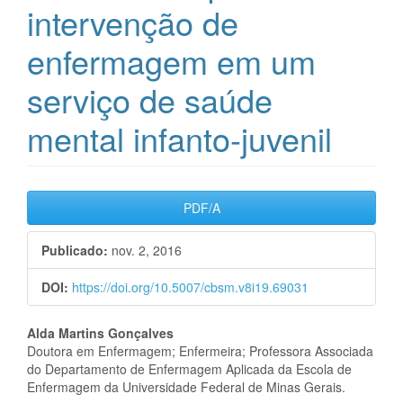
intervenção de
enfermagem em um
serviço de saúde
mental infanto-juvenil
Barra
PDF/A
lateral
Publicado:
nov. 2, 2016
de
DOI:
https://doi.org/10.5007/cbsm.v8i19.69031
artigos
Conteúdo
Alda Martins Gonçalves
Doutora em Enfermagem; Enfermeira; Professora Associada
do
do Departamento de Enfermagem Aplicada da Escola de
Enfermagem da Universidade Federal de Minas Gerais.