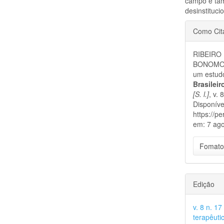
campo e tam
desinstituci
Detal
Como Cit
do
RIBEIRO 
artigo
BONOMO, M
um estudo
Brasilei
[S. l.]
, v.
Disponíve
https://p
em: 7 ago
Fomato
Edição
v. 8 n. 1
terapêutic