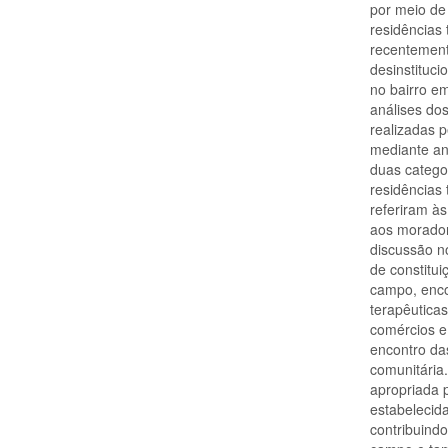
por meio de
residências 
recentement
desinstituci
no bairro e
análises do
realizadas p
mediante an
duas categor
residências
referiram às
aos morador
discussão n
de constitui
campo, enco
terapêutica
comércios e
encontro da
comunitária
apropriada 
estabelecid
contribuind