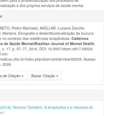
bém para a problematização dos processos de
onalização e dos próprios serviços de saúde mental.
hes
ar
NETO, Pedro Machado; AVELLAR, Luziane Zacché;
ariana. Etnografia e desisntitucionalização da loucura:
 no contexto das residências terapêuticas.
Cadernos
ros de Saúde Mental/Brazilian Journal of Mental Health
,
 8, n. 17, p. 57–77, 2016. DOI: 10.5007/cbsm.v8i17.69029.
l em:
eriodicos.ufsc.br/index.php/cbsm/article/view/69029. Acesso
. 2026.
s de Citação
Baixar Citação
7 (2016): Número Temático: A terapêutica e a natureza do
o I