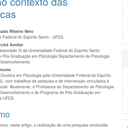
no contexto das
icas
eúdo
ado Ribeiro Neto
e Federal do Espírito Santo - UFES.
cché Avellar
ssociado III da Universidade Federal do Espírito Santo
 Pós Graduação em Psicologia Departamento de Psicologia
pal
 Desenvolvimento
onomo
Doutora em Psicologia pela Universidade Federal do Espírito
), com trabalhos de pesquisa e de intervenção vinculados à
social. Atualmente, é Professora do Departamento de Psicologia
 Desenvolvimento e do Programa de Pós-Graduação em
da UFES.
mo
D
mos, neste artigo, a realização de uma pesquisa conduzida