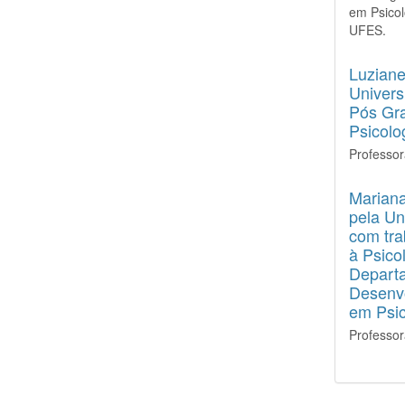
em Psicol
UFES.
Luziane
Univers
Pós Gr
Psicolo
Professo
Marian
pela Un
com tra
à Psico
Departa
Desenv
em Psi
Professo