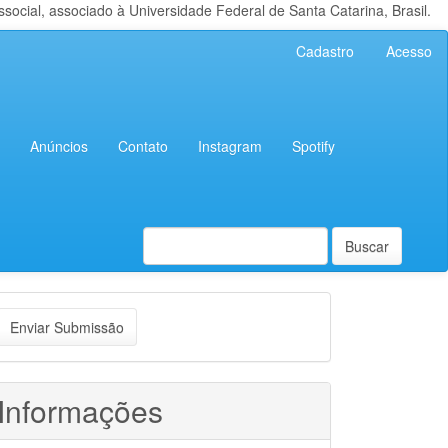
cial, associado à Universidade Federal de Santa Catarina, Brasil.
Cadastro
Acesso
Anúncios
Contato
Instagram
Spotify
Buscar
nviar
Enviar Submissão
ubmissão
Informações