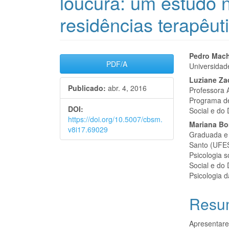
loucura: um estudo 
residências terapêut
Barra
Cont
Pedro Mach
PDF/A
Universidad
lateral
do
Luziane Za
Publicado:
abr. 4, 2016
de
artigo
Professora A
Programa de
artigos
princi
DOI:
Social e do
https://doi.org/10.5007/cbsm.
Mariana B
v8i17.69029
Graduada e 
Santo (UFES
Psicologia 
Social e do
Psicologia 
Resu
Apresentare