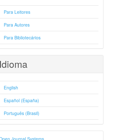
Para Leitores
Para Autores
Para Bibliotecários
Idioma
English
Español (España)
Português (Brasil)
esenvolvido
Open Journal Systems