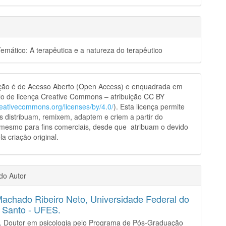
mático: A terapêutica e a natureza do terapêutico
ação é de Acesso Aberto (Open Access) e enquadrada em
o de licença Creative Commons – atribuição CC BY
creativecommons.org/licenses/by/4.0/
). Esta licença permite
s distribuam, remixem, adaptem e criem a partir do
 mesmo para fins comerciais, desde que atribuam o devido
la criação original.
 do Autor
Machado Ribeiro Neto,
Universidade Federal do
o Santo - UFES.
o. Doutor em psicologia pelo Programa de Pós-Graduação