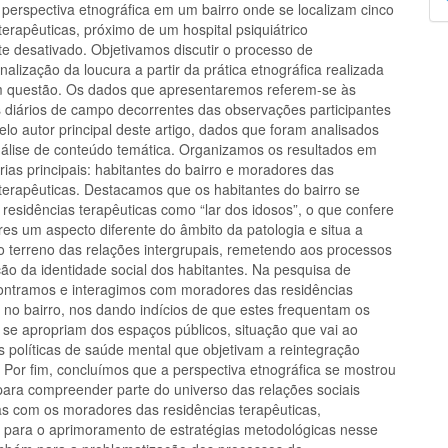
 perspectiva etnográfica em um bairro onde se localizam cinco
p
terapêuticas, próximo de um hospital psiquiátrico
e desativado. Objetivamos discutir o processo de
onalização da loucura a partir da prática etnográfica realizada
m questão. Os dados que apresentaremos referem-se às
s diários de campo decorrentes das observações participantes
elo autor principal deste artigo, dados que foram analisados
álise de conteúdo temática. Organizamos os resultados em
ias principais: habitantes do bairro e moradores das
 terapêuticas. Destacamos que os habitantes do bairro se
 residências terapêuticas como “lar dos idosos”, o que confere
es um aspecto diferente do âmbito da patologia e situa a
o terreno das relações intergrupais, remetendo aos processos
ção da identidade social dos habitantes. Na pesquisa de
ntramos e interagimos com moradores das residências
s no bairro, nos dando indícios de que estes frequentam os
 se apropriam dos espaços públicos, situação que vai ao
s políticas de saúde mental que objetivam a reintegração
. Por fim, concluímos que a perspectiva etnográfica se mostrou
para compreender parte do universo das relações sociais
as com os moradores das residências terapêuticas,
o para o aprimoramento de estratégias metodológicas nesse