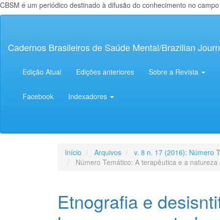
CBSM é um periódico destinado à difusão do conhecimento no campo da
Navegação
Principal
Conteúdo
Cadernos Brasileiros de Saúde Mental/Brazilian Journ
principal
Barra
Lateral
Edição Atual
Edições anteriores
Sobre a Revista
Facebook
Indexadores
Início
Arquivos
v. 8 n. 17 (2016): Número T
Número Temático: A terapêutica e a natureza 
Etnografia e desisnt