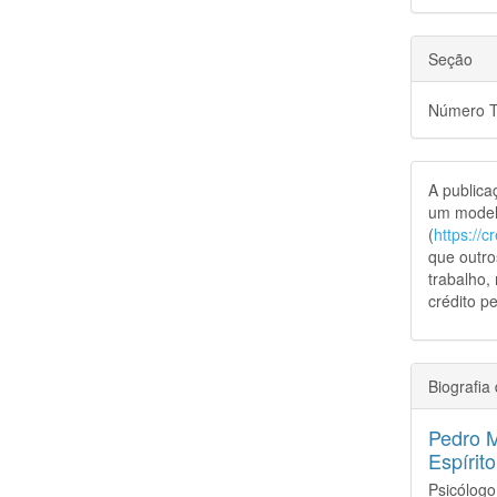
Seção
Número Te
A public
um model
(
https://
que outro
trabalho,
crédito pe
Biografia
Pedro 
Espírit
Psicólog