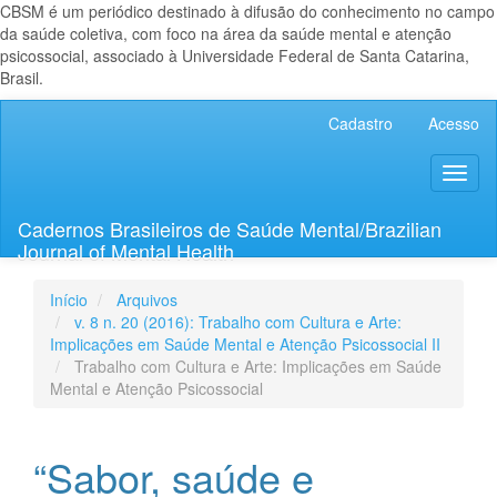
CBSM é um periódico destinado à difusão do conhecimento no campo
da saúde coletiva, com foco na área da saúde mental e atenção
psicossocial, associado à Universidade Federal de Santa Catarina,
Brasil.
Navegação
Cadastro
Acesso
Principal
Conteúdo
Toggl
principal
naviga
Barra
Lateral
Cadernos Brasileiros de Saúde Mental/Brazilian
Journal of Mental Health
Início
Arquivos
v. 8 n. 20 (2016): Trabalho com Cultura e Arte:
Implicações em Saúde Mental e Atenção Psicossocial II
Trabalho com Cultura e Arte: Implicações em Saúde
Mental e Atenção Psicossocial
“Sabor, saúde e