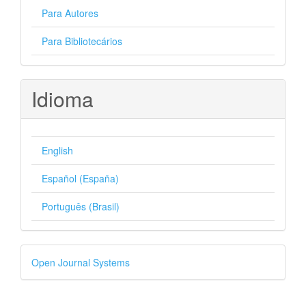
Para Autores
Para Bibliotecários
Idioma
English
Español (España)
Português (Brasil)
Desenvolvido
Open Journal Systems
por