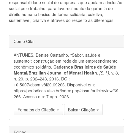
responsabilidade social de empresas que apoiam a inclusão
social pelo trabalho, para favorecimento da garantia do
direito humano básico de forma solidária, coletiva,
sustentável, criativa e através do respeito às diferenças.
Detalhes
Como Citar
do
ANTUNES, Denise Castanho. “Sabor, saúde e
artigo
sustento”: construção em rede de um empreendimento
econômico solidário.
Cadernos Brasileiros de Saúde
Mental/Brazilian Journal of Mental Health
,
[S. l.]
, v. 8,
n. 20, p. 232–243, 2016. DOI:
10.5007/cbsm.v8i20.69266. Disponível em:
https://periodicos.ufsc.br/index.php/cbsm/article/view/69
266. Acesso em: 7 ago. 2026.
Fomatos de Citação
Baixar Citação
Edição