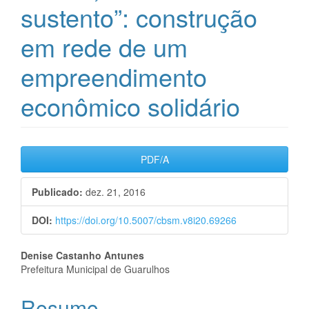
sustento”: construção
em rede de um
empreendimento
econômico solidário
Barra
PDF/A
lateral
Publicado:
dez. 21, 2016
de
DOI:
https://doi.org/10.5007/cbsm.v8i20.69266
artigos
Conteúdo
Denise Castanho Antunes
Prefeitura Municipal de Guarulhos
do
Resumo