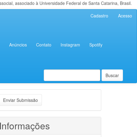
cial, associado à Universidade Federal de Santa Catarina, Brasil.
Cadastro
Acesso
Anúncios
Contato
Instagram
Spotify
Buscar
nviar
Enviar Submissão
ubmissão
Informações