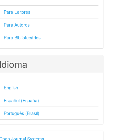
Para Leitores
Para Autores
Para Bibliotecários
Idioma
English
Español (España)
Português (Brasil)
esenvolvido
Open Journal Systems