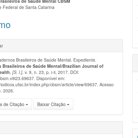
eúdo
rasileiros de Saúde Mental CBSM
e Federal de Santa Catarina
mo
pal
hes
ar
ernos Brasileiros de Saúde Mental. Expediente.
 Brasileiros de Saúde Mental/Brazilian Journal of
ealth
,
[S. l.]
, v. 9, n. 23, p. i-ii, 2017. DOI:
bsm.v9i23.69637. Disponível em:
eriodicos.ufsc.br/index.php/cbsm/article/view/69637. Acesso
. 2026.
s de Citação
Baixar Citação
D