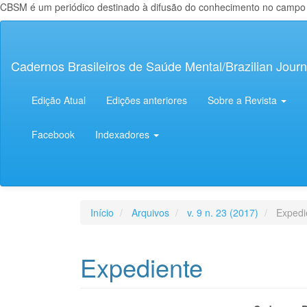
CBSM é um periódico destinado à difusão do conhecimento no campo da
Navegação
Principal
Conteúdo
Cadernos Brasileiros de Saúde Mental/Brazilian Journ
principal
Barra
Lateral
Edição Atual
Edições anteriores
Sobre a Revista
Facebook
Indexadores
Início
Arquivos
v. 9 n. 23 (2017)
Expedi
Expediente