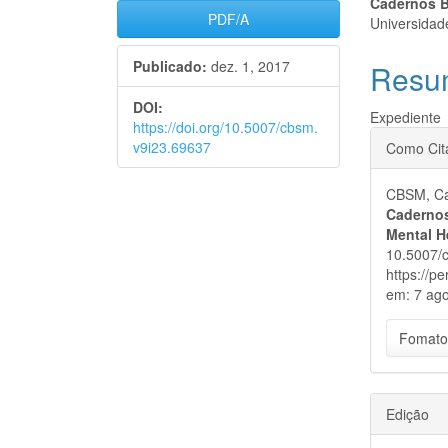
Barra
Cont
Cadernos B
PDF/A
Universidad
lateral
do
Publicado:
dez. 1, 2017
Resu
de
artigo
artigos
princi
DOI:
Expediente
https://doi.org/10.5007/cbsm.
Detal
v9i23.69637
Como Cit
do
CBSM, Cad
artigo
Cadernos
Mental H
10.5007/c
https://p
em: 7 ago
Fomato
Edição