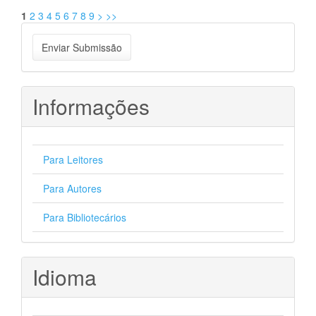
1
2
3
4
5
6
7
8
9
>
>>
Enviar
Enviar Submissão
Submissão
Informações
Para Leitores
Para Autores
Para Bibliotecários
Idioma