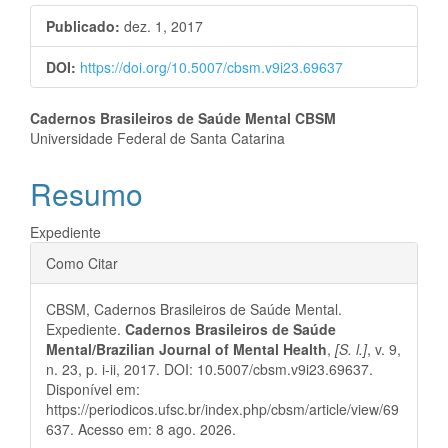
lateral
Publicado:
dez. 1, 2017
de
DOI:
https://doi.org/10.5007/cbsm.v9i23.69637
artigos
Conteúdo
Cadernos Brasileiros de Saúde Mental CBSM
Universidade Federal de Santa Catarina
do
Resumo
artigo
principal
Expediente
Detalhes
Como Citar
do
CBSM, Cadernos Brasileiros de Saúde Mental.
artigo
Expediente.
Cadernos Brasileiros de Saúde
Mental/Brazilian Journal of Mental Health
,
[S. l.]
, v. 9,
n. 23, p. i-ii, 2017. DOI: 10.5007/cbsm.v9i23.69637.
Disponível em:
https://periodicos.ufsc.br/index.php/cbsm/article/view/69
637. Acesso em: 8 ago. 2026.