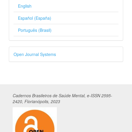
English
Español (España)
Português (Brasil)
Desenvolvido
Open Journal Systems
por
Cadernos
Br
asileiros
de Saúde Mental, e-ISSN 2595-
2420, Florianópolis, 2023