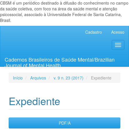
CBSM é um periódico destinado à difusão do conhecimento no campo
da saúde coletiva, com foco na área da saúde mental e atenção
psicossocial, associado à Universidade Federal de Santa Catarina,
Brasil.
Navegação
Cadastro
Acesso
Principal
Conteúdo
Toggl
principal
naviga
Barra
Lateral
Cadernos Brasileiros de Saúde Mental/Brazilian
Journal of Mental Health
Início
Arquivos
v. 9 n. 23 (2017)
Expediente
Expediente
Barra
PDF/A