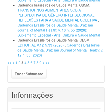
Suplemento Especial - Arte, Cultura e Saúde Mental
Cadernos brasileiros de Saúde Mental CBSM,
TRANSTORNOS ALIMENTARES SOB A
PERSPECTIVA DE GÊNERO INTERSECCIONAL:
REFLEXÕES PARA A SAÚDE MENTAL COLETIVA
,
Cadernos Brasileiros de Saúde Mental/Brazilian
Journal of Mental Health: v. 18 n. 55 (2026):
Suplemento Especial - Arte, Cultura e Saúde Mental
Cadernos Brasileiros de Saúde Mental CBSM,
EDITORIAL V.12 N.33 (2020)
,
Cadernos Brasileiros
de Saúde Mental/Brazilian Journal of Mental Health: v.
12 n. 33 (2020)
<<
<
1
2
3
4
5
6
7
8
9
>
>>
Enviar
Enviar Submissão
Submissão
Informações