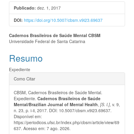
lateral
Publicado:
dez. 1, 2017
de
DOI:
https://doi.org/10.5007/cbsm.v9i23.69637
artigos
Conteúdo
Cadernos Brasileiros de Saúde Mental CBSM
Universidade Federal de Santa Catarina
do
Resumo
artigo
principal
Expediente
Detalhes
Como Citar
do
CBSM, Cadernos Brasileiros de Saúde Mental.
artigo
Expediente.
Cadernos Brasileiros de Saúde
Mental/Brazilian Journal of Mental Health
,
[S. l.]
, v. 9,
n. 23, p. i-ii, 2017. DOI: 10.5007/cbsm.v9i23.69637.
Disponível em:
https://periodicos.ufsc.br/index.php/cbsm/article/view/69
637. Acesso em: 7 ago. 2026.