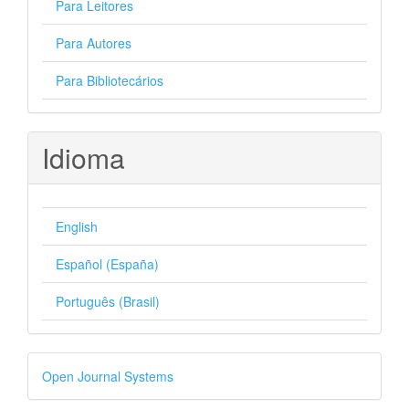
Para Leitores
Para Autores
Para Bibliotecários
Idioma
English
Español (España)
Português (Brasil)
Desenvolvido
Open Journal Systems
por