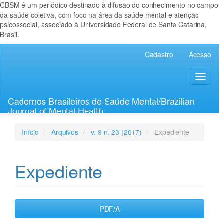
CBSM é um periódico destinado à difusão do conhecimento no campo
da saúde coletiva, com foco na área da saúde mental e atenção
psicossocial, associado à Universidade Federal de Santa Catarina,
Brasil.
Navegação
Cadastro
Acesso
Principal
Conteúdo
Toggl
principal
naviga
Barra
Lateral
Cadernos Brasileiros de Saúde Mental/Brazilian
Journal of Mental Health
Início
Arquivos
v. 9 n. 23 (2017)
Expediente
Expediente
Barra
PDF/A