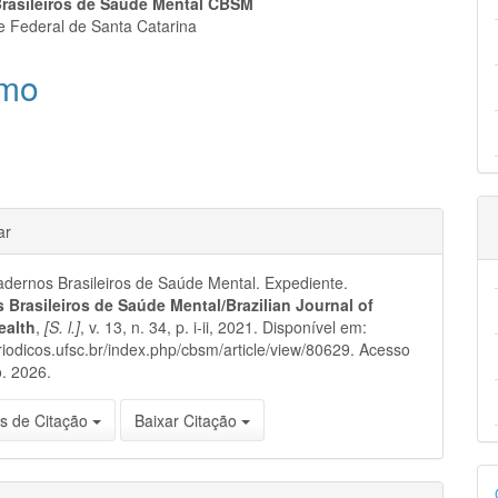
eúdo
rasileiros de Saúde Mental CBSM
e Federal de Santa Catarina
mo
pal
hes
ar
ernos Brasileiros de Saúde Mental. Expediente.
 Brasileiros de Saúde Mental/Brazilian Journal of
ealth
,
[S. l.]
, v. 13, n. 34, p. i-ii, 2021. Disponível em:
eriodicos.ufsc.br/index.php/cbsm/article/view/80629. Acesso
. 2026.
s de Citação
Baixar Citação
D