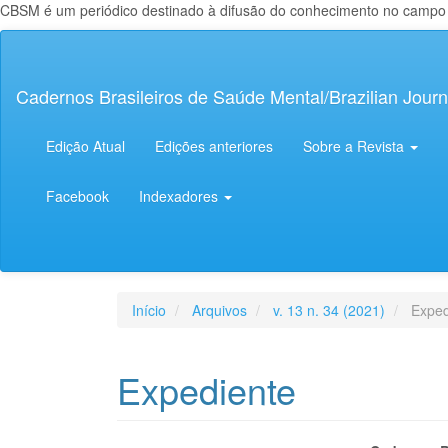
CBSM é um periódico destinado à difusão do conhecimento no campo da
Navegação
Principal
Conteúdo
Cadernos Brasileiros de Saúde Mental/Brazilian Journ
principal
Barra
Lateral
Edição Atual
Edições anteriores
Sobre a Revista
Facebook
Indexadores
Início
Arquivos
v. 13 n. 34 (2021)
Exped
Expediente