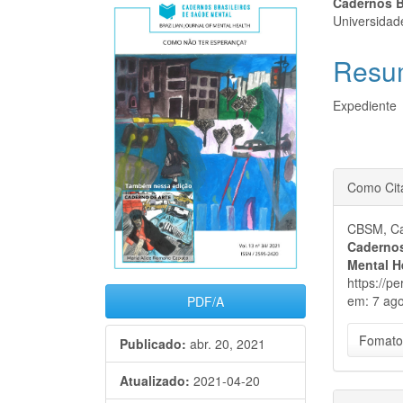
Barra
Cont
Cadernos B
Universidad
lateral
do
Resu
de
artigo
artigos
princi
Expediente
Detal
Como Cit
do
CBSM, Cad
artigo
Cadernos
Mental H
https://p
em: 7 ago
PDF/A
Fomato
Publicado:
abr. 20, 2021
Atualizado:
2021-04-20