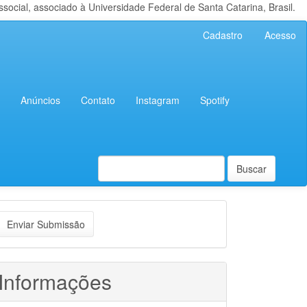
cial, associado à Universidade Federal de Santa Catarina, Brasil.
Cadastro
Acesso
Anúncios
Contato
Instagram
Spotify
Buscar
nviar
Enviar Submissão
ubmissão
Informações