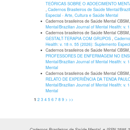
TEÓRICAS SOBRE O ADOECIMENTO MENTA
,
Cadernos Brasileiros de Saúde Mental/Brazil
Especial - Arte, Cultura e Saúde Mental
Cadernos brasileiros de Saúde Mental CBSM
Mental/Brazilian Journal of Mental Health: v
Cadernos brasileiros de Saúde Mental CBSM
GESTALT-TERAPIA COM GRUPOS
,
Cadernos
Health: v. 18 n. 55 (2026): Suplemento Especi
Cadernos brasileiros de Saúde Mental CBSM
PROFESSORES DE ENFERMAGEM NO ENS
Mental/Brazilian Journal of Mental Health: v.
Mental
Cadernos brasileiros de Saúde Mental CBSM
RELATO DE EXPERIÊNCIA DA TENDA PAUL
Mental/Brazilian Journal of Mental Health: v.
Mental
1
2
3
4
5
6
7
8
9
>
>>
Cadernos
Br
asileiros
de Saúde Mental, e-ISSN 2595-2