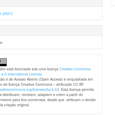
p
34 (2021)
te
alho está licenciado sob uma licença
Creative Commons
n 4.0 International License
.
ação é de Acesso Aberto (Open Access) e enquadrada em
o de licença Creative Commons – atribuição CC BY
creativecommons.org/licenses/by/4.0/
). Esta licença permite
s distribuam, remixem, adaptem e criem a partir do
 mesmo para fins comerciais, desde que atribuam o devido
la criação original.