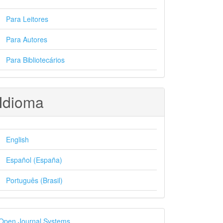
Para Leitores
Para Autores
Para Bibliotecários
Idioma
English
Español (España)
Português (Brasil)
esenvolvido
Open Journal Systems