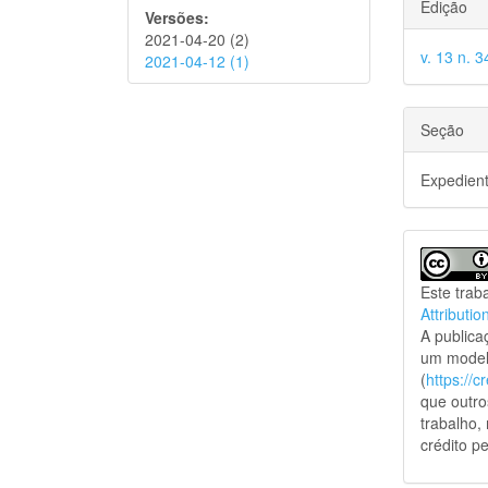
Edição
Versões:
2021-04-20 (2)
v. 13 n. 
2021-04-12 (1)
Seção
Expedien
Este trab
Attributio
A public
um model
(
https://
que outro
trabalho,
crédito pe