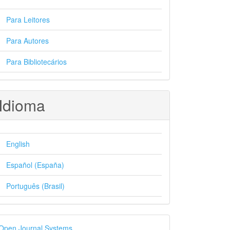
Para Leitores
Para Autores
Para Bibliotecários
Idioma
English
Español (España)
Português (Brasil)
esenvolvido
Open Journal Systems