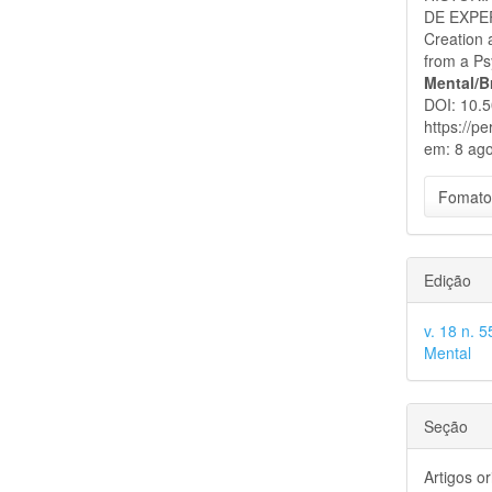
DE EXPER
Creation 
from a Ps
Mental/B
DOI: 10.
https://p
em: 8 ago
Fomato
Edição
v. 18 n. 
Mental
Seção
Artigos or