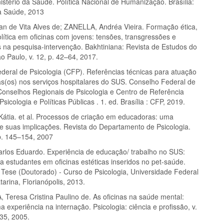
stério da Saúde. Política Nacional de Humanização. Brasília:
da Saúde, 2013
n de Vita Alves de; ZANELLA, Andréa Vieira. Formação ética,
olítica em oficinas com jovens: tensões, transgressões e
s na pesquisa-intervenção. Bakhtiniana: Revista de Estudos do
o Paulo, v. 12, p. 42–64, 2017.
deral de Psicologia (CFP). Referências técnicas para atuação
as(os) nos serviços hospitalares do SUS. Conselho Federal de
 Conselhos Regionais de Psicologia e Centro de Referência
sicologia e Políticas Públicas . 1. ed. Brasília : CFP, 2019.
átia. et al. Processos de criação em educadoras: uma
 e suas implicações. Revista do Departamento de Psicologia.
 p. 145–154, 2007
los Eduardo. Experiência de educação/ trabalho no SUS:
a estudantes em oficinas estéticas inseridos no pet-saúde.
. Tese (Doutorado) - Curso de Psicologia, Universidade Federal
arina, Florianópolis, 2013.
eresa Cristina Paulino de. As oficinas na saúde mental:
a experiência na internação. Psicologia: ciência e profissão, v.
635, 2005.