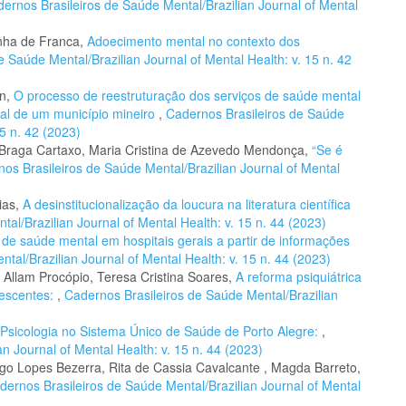
ernos Brasileiros de Saúde Mental/Brazilian Journal of Mental
nha de Franca,
Adoecimento mental no contexto dos
 Saúde Mental/Brazilian Journal of Mental Health: v. 15 n. 42
an,
O processo de reestruturação dos serviços de saúde mental
ial de um município mineiro
,
Cadernos Brasileiros de Saúde
15 n. 42 (2023)
Braga Cartaxo, Maria Cristina de Azevedo Mendonça,
“Se é
os Brasileiros de Saúde Mental/Brazilian Journal of Mental
ias,
A desinstitucionalização da loucura na literatura científica
al/Brazilian Journal of Mental Health: v. 15 n. 44 (2023)
s de saúde mental em hospitais gerais a partir de informações
tal/Brazilian Journal of Mental Health: v. 15 n. 44 (2023)
llam Procópio, Teresa Cristina Soares,
A reforma psiquiátrica
nescentes:
,
Cadernos Brasileiros de Saúde Mental/Brazilian
Psicologia no Sistema Único de Saúde de Porto Alegre:
,
n Journal of Mental Health: v. 15 n. 44 (2023)
iago Lopes Bezerra, Rita de Cassia Cavalcante , Magda Barreto,
dernos Brasileiros de Saúde Mental/Brazilian Journal of Mental