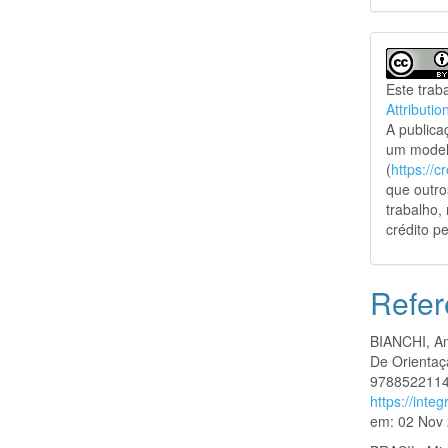
Este trab
Attributio
A public
um model
(
https://
que outro
trabalho,
crédito pe
Refer
BIANCHI, An
De Orientaç
9788522114
https://int
em: 02 Nov