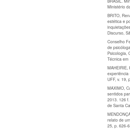
BRASIL. Mini
Ministério 
BRITO, Rena
estética e p
inquietaçõe
Discurso, Sã
Conselho Fe
de psicólog
Psicologia,
Técnica em P
MAHEIRIE, K
experiência
UFF, v. 19,
MAXIMO, Car
sentidos par
2013. 126 f
de Santa Cat
MENDONÇA, T
relato de um
25, p. 626-