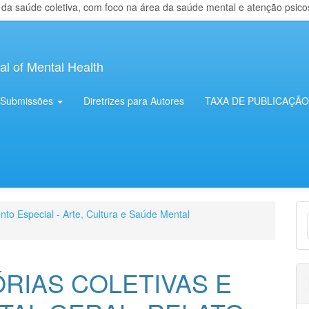
 saúde coletiva, com foco na área da saúde mental e atenção psicosso
al of Mental Health
Submissões
Diretrizes para Autores
TAXA DE PUBLICAÇÃO
E
nto Especial - Arte, Cultura e Saúde Mental
S
ÓRIAS COLETIVAS E