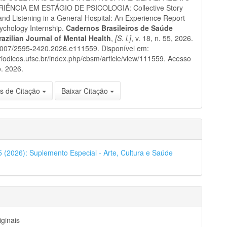
IÊNCIA EM ESTÁGIO DE PSICOLOGIA: Collective Story
and Listening in a General Hospital: An Experience Report
ychology Internship.
Cadernos Brasileiros de Saúde
razilian Journal of Mental Health
,
[S. l.]
, v. 18, n. 55, 2026.
5007/2595-2420.2026.e111559. Disponível em:
eriodicos.ufsc.br/index.php/cbsm/article/view/111559. Acesso
. 2026.
s de Citação
Baixar Citação
55 (2026): Suplemento Especial - Arte, Cultura e Saúde
iginais