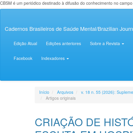
CBSM é um periódico destinado à difusão do conhecimento no campo da
Navegação
Principal
Conteúdo
Cadernos Brasileiros de Saúde Mental/Brazilian Journ
principal
Barra
Lateral
Edição Atual
Edições anteriores
Sobre a Revista
Facebook
Indexadores
Início
Arquivos
v. 18 n. 55 (2026): Supleme
Artigos originais
CRIAÇÃO DE HIST