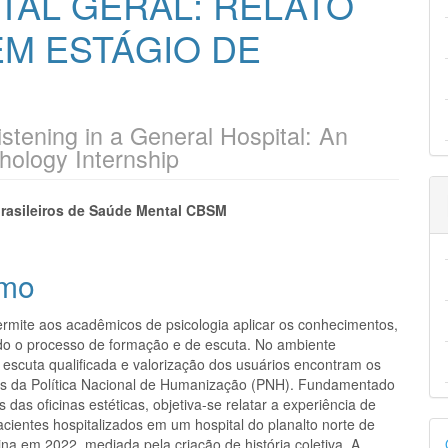
TAL GERAL: RELATO
EM ESTÁGIO DE
istening in a General Hospital: An
hology Internship
eúdo
rasileiros de Saúde Mental CBSM
mo
pal
ermite aos acadêmicos de psicologia aplicar os conhecimentos,
o o processo de formação e de escuta. No ambiente
a escuta qualificada e valorização dos usuários encontram os
s da Política Nacional de Humanização (PNH). Fundamentado
 das oficinas estéticas, objetiva-se relatar a experiência de
cientes hospitalizados em um hospital do planalto norte de
D
na em 2022, mediada pela criação de história coletiva. A