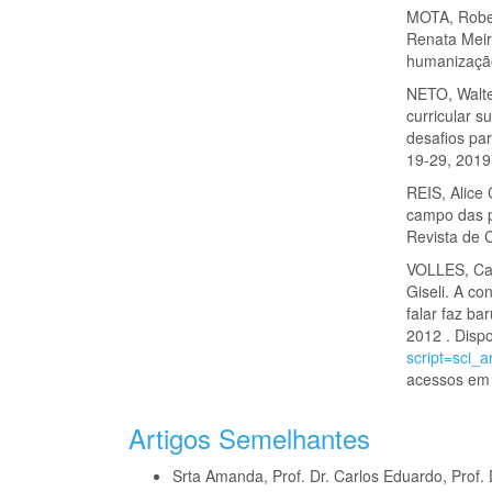
MOTA, Robe
Renata Meira
humanização 
NETO, Walter
curricular s
desafios par
19-29, 2019
REIS, Alice
campo das po
Revista de C
VOLLES, Ca
Giseli. A co
falar faz ba
2012 . Disp
script=sci
acessos em 
Artigos Semelhantes
Srta Amanda, Prof. Dr. Carlos Eduardo, Prof. 