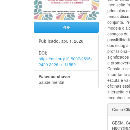
mediação fo
princípios d
temas discut
conjunta. Pr
PDF
medeia diálo
espaços de 
possibilidad
Publicado:
abr. 1, 2026
dos estagiá
profissional
DOI:
significados
https://doi.org/10.5007/2595-
e promovend
2420.2026.e111559
Constata-se
importante 
Palavras-chave:
escuta e val
Saúde mental
oficinas es
interação e 
reconhecime
Detal
Como Cit
do
CBSM, Ca
artigo
HISTÓRI