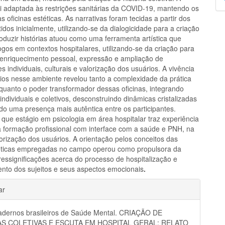
p
i adaptada às restrições sanitárias da COVID-19, mantendo os
as oficinas estéticas. As narrativas foram tecidas a partir dos
idos inicialmente, utilizando-se da dialogicidade para a criação
oduzir histórias atuou como uma ferramenta artística que
gos em contextos hospitalares, utilizando-se da criação para
enriquecimento pessoal, expressão e ampliação de
es individuais, culturais e valorização dos usuários. A vivência
rios nesse ambiente revelou tanto a complexidade da prática
 quanto o poder transformador dessas oficinas, integrando
 individuais e coletivos, desconstruindo dinâmicas cristalizadas
o uma presença mais autêntica entre os participantes.
 que estágio em psicologia em área hospitalar traz experiência
à formação profissional com interface com a saúde e PNH, na
orização dos usuários. A orientação pelos conceitos das
téticas empregadas no campo operou como propulsora da
ressignificações acerca do processo de hospitalização e
nto dos sujeitos e seus aspectos emocionais
.
hes
ar
dernos brasileiros de Saúde Mental. CRIAÇÃO DE
AS COLETIVAS E ESCUTA EM HOSPITAL GERAL: RELATO