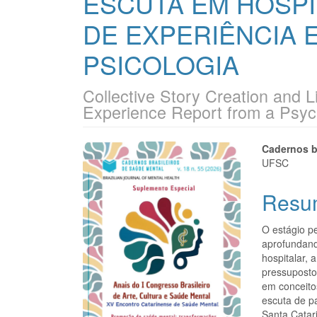
ESCUTA EM HOSPI
DE EXPERIÊNCIA 
PSICOLOGIA
Collective Story Creation and L
Experience Report from a Psyc
Barra
Cont
Cadernos b
UFSC
lateral
do
Resu
de
artigo
artigos
princi
O estágio p
aprofundand
hospitalar, 
pressuposto
em conceitos
escuta de pa
Santa Catari