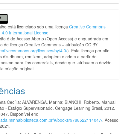
alho está licenciado sob uma licença
Creative Commons
n 4.0 International License
.
ação é de Acesso Aberto (Open Access) e enquadrada em
o de licença Creative Commons – atribuição CC BY
creativecommons.org/licenses/by/4.0/
). Esta licença permite
s distribuam, remixem, adaptem e criem a partir do
 mesmo para fins comerciais, desde que atribuam o devido
la criação original.
ências
na Cecília; ALVARENGA, Marina; BIANCHI, Roberto. Manual
ão - Estágio Supervisionado. Cengage Learning Brasil, 2012.
047. Disponível em:
egrada.minhabiblioteca.com.br/#/books/9788522114047/
. Acesso
 2021.