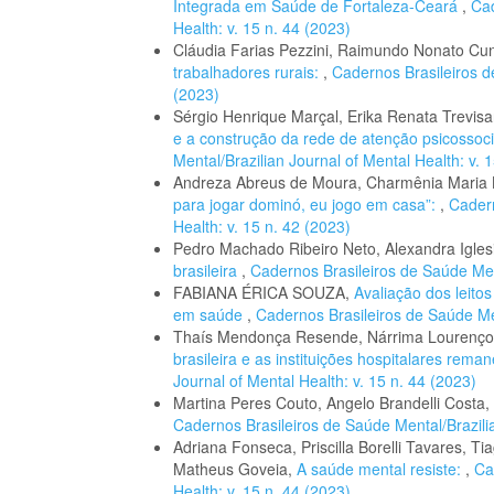
Integrada em Saúde de Fortaleza-Ceará
,
Cad
Health: v. 15 n. 44 (2023)
Cláudia Farias Pezzini, Raimundo Nonato Cu
trabalhadores rurais:
,
Cadernos Brasileiros de
(2023)
Sérgio Henrique Marçal, Erika Renata Trevis
e a construção da rede de atenção psicossoc
Mental/Brazilian Journal of Mental Health: v. 
Andreza Abreus de Moura, Charmênia Maria 
para jogar dominó, eu jogo em casa”:
,
Cadern
Health: v. 15 n. 42 (2023)
Pedro Machado Ribeiro Neto, Alexandra Igles
brasileira
,
Cadernos Brasileiros de Saúde Ment
FABIANA ÉRICA SOUZA,
Avaliação dos leito
em saúde
,
Cadernos Brasileiros de Saúde Men
Thaís Mendonça Resende, Nárrima Lourenço A
brasileira e as instituições hospitalares rema
Journal of Mental Health: v. 15 n. 44 (2023)
Martina Peres Couto, Angelo Brandelli Costa,
Cadernos Brasileiros de Saúde Mental/Brazilia
Adriana Fonseca, Priscilla Borelli Tavares, T
Matheus Goveia,
A saúde mental resiste:
,
Ca
Health: v. 15 n. 44 (2023)