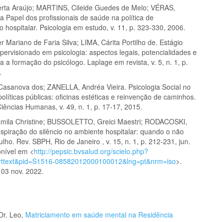
rta Araújo; MARTINS, Cileide Guedes de Melo; VÉRAS,
 Papel dos profissionais de saúde na política de
hospitalar. Psicologia em estudo, v. 11, p. 323-330, 2006.
 Mariano de Faria Silva; LIMA, Cárita Portilho de. Estágio
upervisionado em psicologia: aspectos legais, potencialidades e
a a formação do psicólogo. Laplage em revista, v. 5, n. 1, p.
.
 Casanova dos; ZANELLA, Andréa Vieira. Psicologia Social no
líticas públicas: oficinas estéticas e reinvenção de caminhos.
iências Humanas, v. 49, n. 1, p. 17-17, 2015.
mila Christine; BUSSOLETTO, Greici Maestri; RODACOSKI,
nspiração do silêncio no ambiente hospitalar: quando o não
rulho. Rev. SBPH, Rio de Janeiro , v. 15, n. 1, p. 212-231, jun.
onível em <
http://pepsic.bvsalud.org/scielo.php?
_arttext&pid=S1516-08582012000100012&lng=pt&nrm=iso
>.
03 nov. 2022.
Dr. Leo,
Matriciamento em saúde mental na Residência