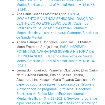
Mental/Brazilian Journal of Mental Health: v. 16 n. 48
(2024): .
Ana Paula Chagas Monteiro Leite,
DANÇA,
MOVIMENTO E VIVÊNCIA SENSORIAL: DANÇA DO
VENTRE COMO EXPRESSÃO DE SI
,
Cadernos
Brasileiros de Saúde Mental/Brazilian Journal of
Mental Health: v. 18 n. 56 (2026): Cadernos Brasileiros
de Saúde Mental
Ariana Campana Rodrigues, Silvio Yasui, Elizabeth
Maria Freire de Araújo Lima,
PARA INSPIRAR
POTÊNCIAS: NARRATIVAS SOBRE A HISTÓRIA DE
CORNÉLIA VLIEG
,
Cadernos Brasileiros de Saúde
Mental/Brazilian Journal of Mental Health: v. 13 n. 34
(2021)
Leonardo Figueiredo Palmeira, Olga Leão, Elias Carim
Neto, Silvana Barreto, Rita de Cassia Ribeiro,
Alexandre Lins Keusen, Maria Tavares Cavalcanti,
O
papel do suporte de pares no processo de Recovery:
A experiência do programa Entrelaços
,
Cadernos
Brasileiros de Saúde Mental/Brazilian Journal of
Mental Health: v. 13 n. 36 (2021): Serviços, programas
e políticas de saúde mental orientadas por Recovery e