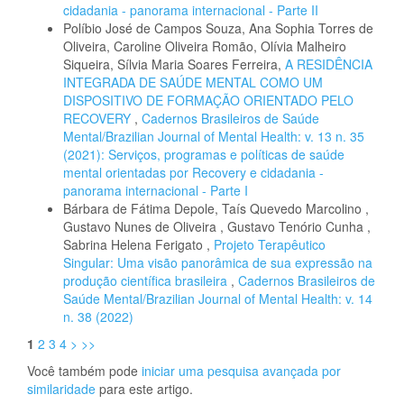
cidadania - panorama internacional - Parte II
Políbio José de Campos Souza, Ana Sophia Torres de
Oliveira, Caroline Oliveira Romão, Olívia Malheiro
Siqueira, Sílvia Maria Soares Ferreira,
A RESIDÊNCIA
INTEGRADA DE SAÚDE MENTAL COMO UM
DISPOSITIVO DE FORMAÇÃO ORIENTADO PELO
RECOVERY
,
Cadernos Brasileiros de Saúde
Mental/Brazilian Journal of Mental Health: v. 13 n. 35
(2021): Serviços, programas e políticas de saúde
mental orientadas por Recovery e cidadania -
panorama internacional - Parte I
Bárbara de Fátima Depole, Taís Quevedo Marcolino ,
Gustavo Nunes de Oliveira , Gustavo Tenório Cunha ,
Sabrina Helena Ferigato ,
Projeto Terapêutico
Singular: Uma visão panorâmica de sua expressão na
produção científica brasileira
,
Cadernos Brasileiros de
Saúde Mental/Brazilian Journal of Mental Health: v. 14
n. 38 (2022)
1
2
3
4
>
>>
Você também pode
iniciar uma pesquisa avançada por
similaridade
para este artigo.