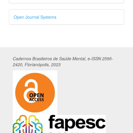
Desenvolvido
Open Journal Systems
por
Cadernos
Br
asileiros
de Saúde Mental, e-ISSN 2595-
2420, Florianópolis, 2023