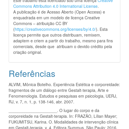
Este trabalho está licenciado sob uma licença
Creative
Commons Attribution 4.0 International License
.
A publicação é de Acesso Aberto (Open Access) e
enquadrada em um modelo de licença Creative
Commons – atribuição CC BY
(
https://creativecommons.org/licenses/by/4.0/
). Esta
licença permite que outros distribuam, remixem,
adaptem e criem a partir do trabalho, mesmo para fins
comerciais, desde que atribuam o devido crédito pela
criação original.
Referências
ALVIM, Mônica Botelho. Experiência Estética e corporeidade:
fragmentos de um diálogo entre Gestalt-terapia, Arte e
Fenomenologia. Estudos e pesquisas em psicologia, UERJ,
RJ, v. 7, n. 1, p. 138-146, abr. 2007.
_____________________. O lugar do corpo e da
corporeidade na Gestalt-terapia. In: FRAZÃO, Lílian Mayer;
FUKUMITSU, Karina. O. Modalidades de intervenção clínica
em Gestalt-terapia. v. 4, Editora Summus, São Paulo: 2016.