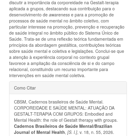
discutir a importância da corporeidade na Gestalt-terapia
aplicada a grupos, destacando sua contribuição para o
desenvolvimento de
awareness
e para a promoção de
processos de saúde mental no âmbito coletivo, com
particular interesse na promoção, prevenção e recuperação
de saúde integral no âmbito público do Sistema Único de
Saúde. Trata-se de uma reflexão teórica fundamentada em
princípios da abordagem gestáltica, contribuições teóricas
sobre saúde mental e coletiva e legislações. Conclui-se que
a atenção à experiência corporal no contexto grupal
favorece a ampliação da consciência de si e do campo
relacional, constituindo um recurso importante para
intervenções em saúde mental coletiva.
Detalhes
Como Citar
do
CBSM, Cadernos brasileiros de Saúde Mental.
artigo
CORPOREIDADE E SAÚDE MENTAL: ATUAÇÃO DA
GESTALT-TERAPIA COM GRUPOS: Embodied and
Mental Health: the role of Gestalt therapy with groups.
Cadernos Brasileiros de Saúde Mental/Brazilian
Journal of Mental Health
,
[S. l.]
, v. 18, n. 55, 2026.