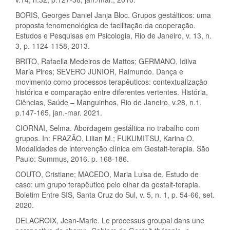
BORIS, Georges Daniel Janja Bloc. Grupos gestálticos: uma
proposta fenomenológica de facilitação da cooperação.
Estudos e Pesquisas em Psicologia, Rio de Janeiro, v. 13, n.
3, p. 1124-1158, 2013.
BRITO, Rafaella Medeiros de Mattos; GERMANO, Idilva
Maria Pires; SEVERO JUNIOR, Raimundo. Dança e
movimento como processos terapêuticos: contextualização
histórica e comparação entre diferentes vertentes. História,
Ciências, Saúde – Manguinhos, Rio de Janeiro, v.28, n.1,
p.147-165, jan.-mar. 2021.
CIORNAI, Selma. Abordagem gestáltica no trabalho com
grupos. In: FRAZÃO, Lilian M.; FUKUMITSU, Karina O.
Modalidades de intervenção clínica em Gestalt-terapia. São
Paulo: Summus, 2016. p. 168-186.
COUTO, Cristiane; MACEDO, Maria Luisa de. Estudo de
caso: um grupo terapêutico pelo olhar da gestalt-terapia.
Boletim Entre SIS, Santa Cruz do Sul, v. 5, n. 1, p. 54-66, set.
2020.
DELACROIX, Jean-Marie. Le processus groupal dans une