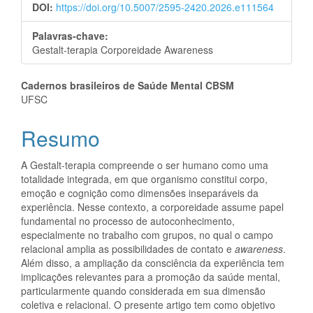
DOI:
https://doi.org/10.5007/2595-2420.2026.e111564
Palavras-chave:
Gestalt-terapia Corporeidade Awareness
Conteúdo
Cadernos brasileiros de Saúde Mental CBSM
UFSC
do
Resumo
artigo
principal
A Gestalt-terapia compreende o ser humano como uma
totalidade integrada, em que organismo constitui corpo,
emoção e cognição como dimensões inseparáveis da
experiência. Nesse contexto, a corporeidade assume papel
fundamental no processo de autoconhecimento,
especialmente no trabalho com grupos, no qual o campo
relacional amplia as possibilidades de contato e
awareness
.
Além disso, a ampliação da consciência da experiência tem
implicações relevantes para a promoção da saúde mental,
particularmente quando considerada em sua dimensão
coletiva e relacional. O presente artigo tem como objetivo