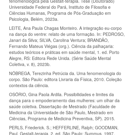
fenomenológica pela Gestalt-terapia. Tese (Doutorado)
Universidade Federal do Pará, Instituto de Filosofia e
Ciências Humanas, Programa de Pós-Graduação em
Psicologia, Belém, 2023a.
LEITE, Ana Paula Chagas Monteiro. A integração eu-corpo
na dança do ventre: relato de uma formação. In: PEDROSO,
Janari da Silva; SILVA, Carolina Ventura; BRANDÃO,
Fernando Mateus Viégas (org.). Ciência da palhaçaria:
estudos teóricos e práticas em saúde mental, 1. ed. Porto
Alegre, RS: Editora Rede Unida. (Série Saúde Mental
Coletiva, v. 8), 2023b.
NÓBREGA, Terezinha Petrúcia da. Uma fenomenologia do
corpo. São Paulo: editora Livraria da Física, 2010. Coleção
contextos da ciência.
OSÓRIO, Gina Paola Ardila. Possibilidades e limites da
dança para o empoderamento das mulheres: um olhar da
saúde coletiva. Dissertação de Mestrado (Faculdade de
Medicina da Universidade de São Paulo, Mestrado em
Ciências, Programa de Medicina Preventiva, SP). 2015.
PERLS, Friederick. S.; HEFFERLINE, Ralph; GOODMAN,
Paul. Gestalt-terapia. 2. ed. São Paulo: Summus, 1997.