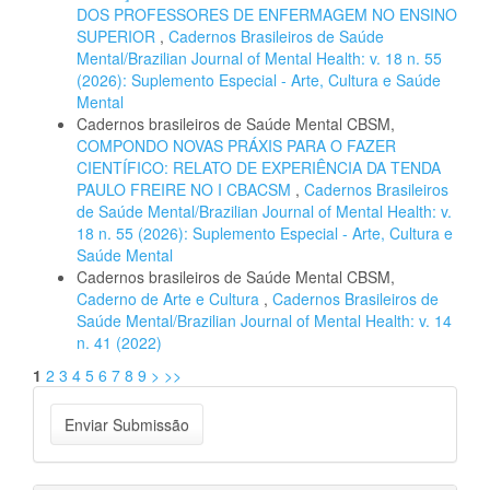
DOS PROFESSORES DE ENFERMAGEM NO ENSINO
SUPERIOR
,
Cadernos Brasileiros de Saúde
Mental/Brazilian Journal of Mental Health: v. 18 n. 55
(2026): Suplemento Especial - Arte, Cultura e Saúde
Mental
Cadernos brasileiros de Saúde Mental CBSM,
COMPONDO NOVAS PRÁXIS PARA O FAZER
CIENTÍFICO: RELATO DE EXPERIÊNCIA DA TENDA
PAULO FREIRE NO I CBACSM
,
Cadernos Brasileiros
de Saúde Mental/Brazilian Journal of Mental Health: v.
18 n. 55 (2026): Suplemento Especial - Arte, Cultura e
Saúde Mental
Cadernos brasileiros de Saúde Mental CBSM,
Caderno de Arte e Cultura
,
Cadernos Brasileiros de
Saúde Mental/Brazilian Journal of Mental Health: v. 14
n. 41 (2022)
1
2
3
4
5
6
7
8
9
>
>>
Enviar
Enviar Submissão
Submissão