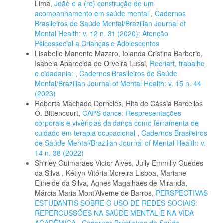
Lima,
João e a (re) construção de um
acompanhamento em saúde mental
,
Cadernos
Brasileiros de Saúde Mental/Brazilian Journal of
Mental Health: v. 12 n. 31 (2020): Atenção
Psicossocial a Crianças e Adolescentes
Lisabelle Manente Mazaro, Iolanda Cristina Barberio,
Isabela Aparecida de Oliveira Lussi,
Recriart, trabalho
e cidadania:
,
Cadernos Brasileiros de Saúde
Mental/Brazilian Journal of Mental Health: v. 15 n. 44
(2023)
Roberta Machado Dorneles, Rita de Cássia Barcellos
O. Bittencourt,
CAPS dance: Respresentações
corporais e vivências da dança como ferramenta de
cuidado em terapia ocupacional
,
Cadernos Brasileiros
de Saúde Mental/Brazilian Journal of Mental Health: v.
14 n. 38 (2022)
Shirley Guimarães Victor Alves, Jully Emmilly Guedes
da Silva , Kétlyn Vitória Moreira Lisboa, Mariane
Elineide da Silva, Agnes Magalhães de Miranda,
Márcia Maria Mont’Alverne de Barros,
PERSPECTIVAS
ESTUDANTIS SOBRE O USO DE REDES SOCIAIS:
REPERCUSSÕES NA SAÚDE MENTAL E NA VIDA
ACADÊMICA
,
Cadernos Brasileiros de Saúde