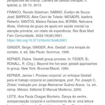
perspective de champ. Cahiers de Gestalt-thérapie, n.
spécial, p. 55-70, 2013.
FRANCO, Renato Soleiman; SABINO, Evellyn de Souza
José; BARROS, Alice Cioni de Toledo; MESADRI, Isadora
Roberto; SANTOS, Maiara Raíssa dos; BORBA, Nahuana
Alves. Vivência de grupo de apoio em saúde mental na
atenção primária: um relato de experiência. Rev Bras Med
Fam Comunidade. 2024;19(46):3901.
https://doi.org/10.5712/rbmfc19(46)3901
GINGER, Serge; GINGER, Ane. Gestalt: uma terapia do
contato. 4. ed. São Paulo: Summus, 1995.
KEPNER, Elaine. Gestalt group process. In: FEDER, B.;
RONALL, R. (Org.). Beyond the hot seat: gestalt approaches
to group. New York: Brunner/Mazel, 1980.
KEPNER, James I. Proceso corporal: un enfoque Gestalt
para el trabajo corporal en psicoterapia. pref. Por Joseph C.
Zinker; tradução por Jorge Abenamar Suárez Arana. 1a. ed.,
reimp. México: Editorial El Manual Moderno, 2000.
LEITE, Ana Paula Chagas Monteiro. Dança do ventre,
autopercepção corporal e conhecimento de si: uma leitura