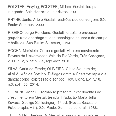
POLSTER, Ervying; POLSTER, Miriam. Gestalt-terapia
integrada. Belo Horizonte: Interlivros, 2001.
RHYNE, Janie. Arte e Gestalt: padrões que convergem. São
Paulo: Summus, 2000.
RIBEIRO, Jorge Ponciano. Gestalt-terapia: o processo
grupal: uma abordagem fenomenológica da teoria de campo
e holística. São Paulo: Summus, 1994.
ROCHA, Maristela. Corpo e gestalt: vida em movimento.
Revista da Universidade Vale do Rio Verde, Três Corações,
v. 11, n. 2, p. 527-534, ago./dez. 2013.
SILVA, Carla do Eirado; OLIVEIRA, Cíntia Siqueira de;
ALVIM, Mônica Botelho. Diálogos entre a Gestalt-terapia e a
dança: corpo, expressão e sentido. Rev. Ciênc. Ext. v.10,
n.3, p.41-55, 2014.
STEVENS, John O. Tornar-se presente: experimentos de
crescimento em Gestalt-terapia. [tradução Maria Júlia
Kovacs, George Schlesinger]. 14.ed. (Novas Buscas em
Psicoterapia. v.1.). São Paulo: Summus editorail, 1988.
TELLEGEN, Therese. A. Gestalt e grupos: uma perspectiva