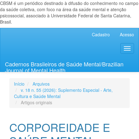
CBSM é um periódico destinado à difusão do conhecimento no campo
da saúde coletiva, com foco na área da saúde mental e atenção
psicossocial, associado à Universidade Federal de Santa Catarina,
Brasil.
Navegação
Cadastro
Acesso
Principal
Conteúdo
Toggl
principal
naviga
Barra
Lateral
Cadernos Brasileiros de Saúde Mental/Brazilian
Journal of Mental Health
Início
Arquivos
v. 18 n. 55 (2026): Suplemento Especial - Arte,
Cultura e Saúde Mental
Artigos originais
CORPOREIDADE E