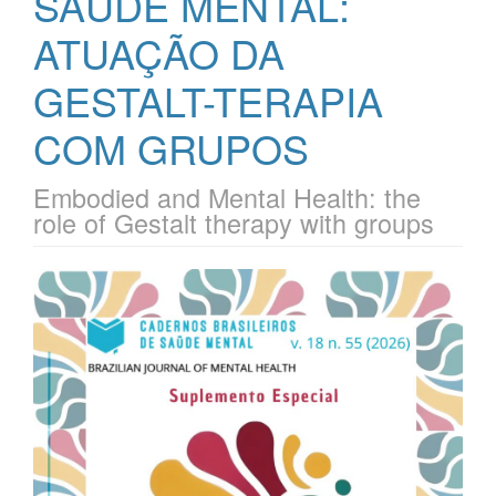
SAÚDE MENTAL:
ATUAÇÃO DA
GESTALT-TERAPIA
COM GRUPOS
Embodied and Mental Health: the
role of Gestalt therapy with groups
Barra
lateral
de
artigos