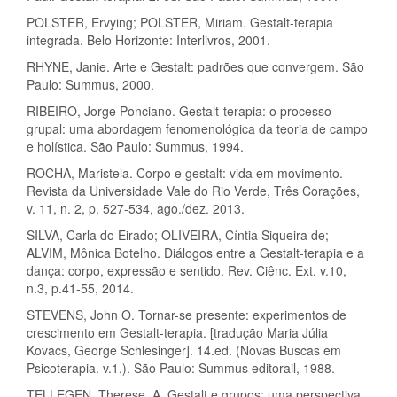
POLSTER, Ervying; POLSTER, Miriam. Gestalt-terapia
integrada. Belo Horizonte: Interlivros, 2001.
RHYNE, Janie. Arte e Gestalt: padrões que convergem. São
Paulo: Summus, 2000.
RIBEIRO, Jorge Ponciano. Gestalt-terapia: o processo
grupal: uma abordagem fenomenológica da teoria de campo
e holística. São Paulo: Summus, 1994.
ROCHA, Maristela. Corpo e gestalt: vida em movimento.
Revista da Universidade Vale do Rio Verde, Três Corações,
v. 11, n. 2, p. 527-534, ago./dez. 2013.
SILVA, Carla do Eirado; OLIVEIRA, Cíntia Siqueira de;
ALVIM, Mônica Botelho. Diálogos entre a Gestalt-terapia e a
dança: corpo, expressão e sentido. Rev. Ciênc. Ext. v.10,
n.3, p.41-55, 2014.
STEVENS, John O. Tornar-se presente: experimentos de
crescimento em Gestalt-terapia. [tradução Maria Júlia
Kovacs, George Schlesinger]. 14.ed. (Novas Buscas em
Psicoterapia. v.1.). São Paulo: Summus editorail, 1988.
TELLEGEN, Therese. A. Gestalt e grupos: uma perspectiva