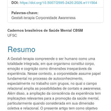
DOI:
https://doi.org/10.5007/2595-2420.2026.e111564
Palavras-chave:
Gestalt-terapia Corporeidade Awareness
Conteúdo
Cadernos brasileiros de Saúde Mental CBSM
UFSC
do
Resumo
artigo
principal
A Gestalt-terapia compreende o ser humano como uma
totalidade integrada, em que organismo constitui corpo,
emoção e cognição como dimensões inseparáveis da
experiência. Nesse contexto, a corporeidade assume papel
fundamental no processo de autoconhecimento,
especialmente no trabalho com grupos, no qual o campo
relacional amplia as possibilidades de contato e
awareness
.
Além disso, a ampliação da consciência da experiência tem
implicações relevantes para a promoção da saúde mental,
particularmente quando considerada em sua dimensão
coletiva e relacional. O presente artigo tem como objetivo