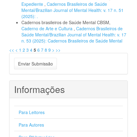
Expediente
,
Cadernos Brasileiros de Saúde
Mental/Brazilian Journal of Mental Health: v. 17 n. 51
(2025): .
Cadernos brasileiros de Saúde Mental CBSM,
Caderno de Arte e Cultura
,
Cadernos Brasileiros de
Saúde Mental/Brazilian Journal of Mental Health: v. 17
n. 53 (2025): Cadernos Brasileiros de Saúde Mental
<<
<
1
2
3
4
5
6
7
8
9
>
>>
Enviar
Enviar Submissão
Submissão
Informações
Para Leitores
Para Autores