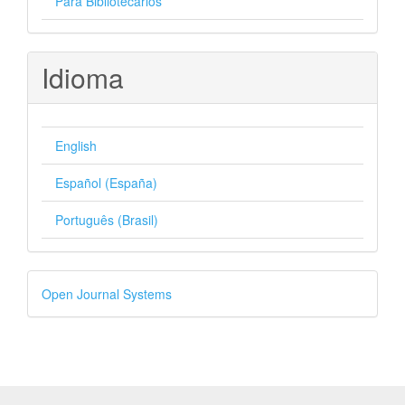
Para Bibliotecários
Idioma
English
Español (España)
Português (Brasil)
Desenvolvido
Open Journal Systems
por