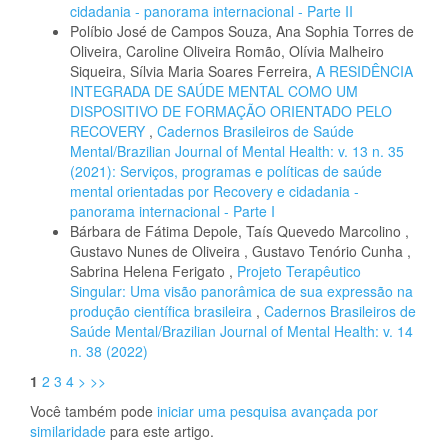
cidadania - panorama internacional - Parte II
Políbio José de Campos Souza, Ana Sophia Torres de
Oliveira, Caroline Oliveira Romão, Olívia Malheiro
Siqueira, Sílvia Maria Soares Ferreira,
A RESIDÊNCIA
INTEGRADA DE SAÚDE MENTAL COMO UM
DISPOSITIVO DE FORMAÇÃO ORIENTADO PELO
RECOVERY
,
Cadernos Brasileiros de Saúde
Mental/Brazilian Journal of Mental Health: v. 13 n. 35
(2021): Serviços, programas e políticas de saúde
mental orientadas por Recovery e cidadania -
panorama internacional - Parte I
Bárbara de Fátima Depole, Taís Quevedo Marcolino ,
Gustavo Nunes de Oliveira , Gustavo Tenório Cunha ,
Sabrina Helena Ferigato ,
Projeto Terapêutico
Singular: Uma visão panorâmica de sua expressão na
produção científica brasileira
,
Cadernos Brasileiros de
Saúde Mental/Brazilian Journal of Mental Health: v. 14
n. 38 (2022)
1
2
3
4
>
>>
Você também pode
iniciar uma pesquisa avançada por
similaridade
para este artigo.