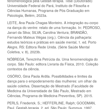
fenomenológica pela Gestalt-terapia. Tese (Doutorado)
Universidade Federal do Pará, Instituto de Filosofia e
Ciências Humanas, Programa de Pós-Graduação em
Psicologia, Belém, 2023a.
LEITE, Ana Paula Chagas Monteiro. A integração eu-corpo
na dança do ventre: relato de uma formação. In: PEDROSO,
Janari da Silva; SILVA, Carolina Ventura; BRANDÃO,
Fernando Mateus Viégas (org.). Ciência da palhaçaria:
estudos teóricos e práticas em saúde mental, 1. ed. Porto
Alegre, RS: Editora Rede Unida. (Série Saúde Mental
Coletiva, v. 8), 2023b.
NÓBREGA, Terezinha Petrúcia da. Uma fenomenologia do
corpo. São Paulo: editora Livraria da Física, 2010. Coleção
contextos da ciência.
OSÓRIO, Gina Paola Ardila. Possibilidades e limites da
dança para o empoderamento das mulheres: um olhar da
saúde coletiva. Dissertação de Mestrado (Faculdade de
Medicina da Universidade de São Paulo, Mestrado em
Ciências, Programa de Medicina Preventiva, SP). 2015.
PERLS, Friederick. S.; HEFFERLINE, Ralph; GOODMAN,
Paul. Gestalt-terapia. 2. ed. São Paulo: Summus, 1997.