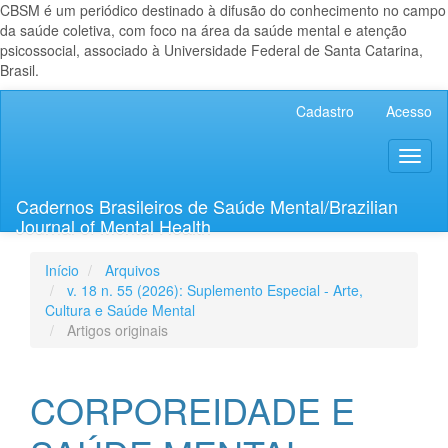
CBSM é um periódico destinado à difusão do conhecimento no campo
da saúde coletiva, com foco na área da saúde mental e atenção
psicossocial, associado à Universidade Federal de Santa Catarina,
Brasil.
Navegação
Cadastro
Acesso
Principal
Conteúdo
Toggl
principal
naviga
Barra
Lateral
Cadernos Brasileiros de Saúde Mental/Brazilian
Journal of Mental Health
Início
Arquivos
v. 18 n. 55 (2026): Suplemento Especial - Arte,
Cultura e Saúde Mental
Artigos originais
CORPOREIDADE E