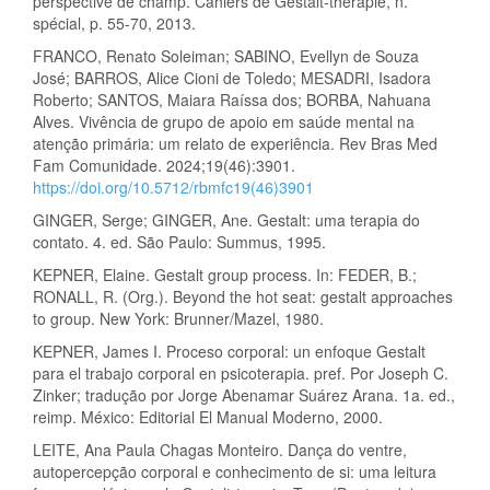
perspective de champ. Cahiers de Gestalt-thérapie, n.
spécial, p. 55-70, 2013.
FRANCO, Renato Soleiman; SABINO, Evellyn de Souza
José; BARROS, Alice Cioni de Toledo; MESADRI, Isadora
Roberto; SANTOS, Maiara Raíssa dos; BORBA, Nahuana
Alves. Vivência de grupo de apoio em saúde mental na
atenção primária: um relato de experiência. Rev Bras Med
Fam Comunidade. 2024;19(46):3901.
https://doi.org/10.5712/rbmfc19(46)3901
GINGER, Serge; GINGER, Ane. Gestalt: uma terapia do
contato. 4. ed. São Paulo: Summus, 1995.
KEPNER, Elaine. Gestalt group process. In: FEDER, B.;
RONALL, R. (Org.). Beyond the hot seat: gestalt approaches
to group. New York: Brunner/Mazel, 1980.
KEPNER, James I. Proceso corporal: un enfoque Gestalt
para el trabajo corporal en psicoterapia. pref. Por Joseph C.
Zinker; tradução por Jorge Abenamar Suárez Arana. 1a. ed.,
reimp. México: Editorial El Manual Moderno, 2000.
LEITE, Ana Paula Chagas Monteiro. Dança do ventre,
autopercepção corporal e conhecimento de si: uma leitura