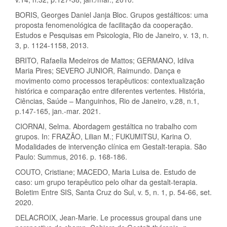
BORIS, Georges Daniel Janja Bloc. Grupos gestálticos: uma
proposta fenomenológica de facilitação da cooperação.
Estudos e Pesquisas em Psicologia, Rio de Janeiro, v. 13, n.
3, p. 1124-1158, 2013.
BRITO, Rafaella Medeiros de Mattos; GERMANO, Idilva
Maria Pires; SEVERO JUNIOR, Raimundo. Dança e
movimento como processos terapêuticos: contextualização
histórica e comparação entre diferentes vertentes. História,
Ciências, Saúde – Manguinhos, Rio de Janeiro, v.28, n.1,
p.147-165, jan.-mar. 2021.
CIORNAI, Selma. Abordagem gestáltica no trabalho com
grupos. In: FRAZÃO, Lilian M.; FUKUMITSU, Karina O.
Modalidades de intervenção clínica em Gestalt-terapia. São
Paulo: Summus, 2016. p. 168-186.
COUTO, Cristiane; MACEDO, Maria Luisa de. Estudo de
caso: um grupo terapêutico pelo olhar da gestalt-terapia.
Boletim Entre SIS, Santa Cruz do Sul, v. 5, n. 1, p. 54-66, set.
2020.
DELACROIX, Jean-Marie. Le processus groupal dans une