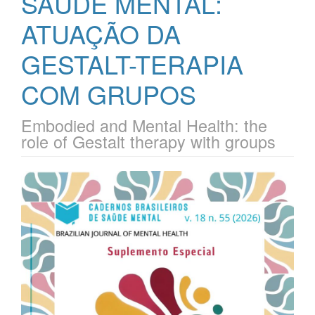
SAÚDE MENTAL:
ATUAÇÃO DA
GESTALT-TERAPIA
COM GRUPOS
Embodied and Mental Health: the
role of Gestalt therapy with groups
Barra
lateral
de
artigos