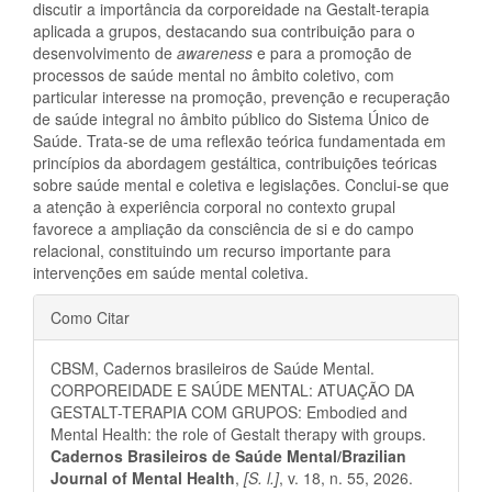
discutir a importância da corporeidade na Gestalt-terapia
aplicada a grupos, destacando sua contribuição para o
desenvolvimento de
awareness
e para a promoção de
processos de saúde mental no âmbito coletivo, com
particular interesse na promoção, prevenção e recuperação
de saúde integral no âmbito público do Sistema Único de
Saúde. Trata-se de uma reflexão teórica fundamentada em
princípios da abordagem gestáltica, contribuições teóricas
sobre saúde mental e coletiva e legislações. Conclui-se que
a atenção à experiência corporal no contexto grupal
favorece a ampliação da consciência de si e do campo
relacional, constituindo um recurso importante para
intervenções em saúde mental coletiva.
Detalhes
Como Citar
do
CBSM, Cadernos brasileiros de Saúde Mental.
artigo
CORPOREIDADE E SAÚDE MENTAL: ATUAÇÃO DA
GESTALT-TERAPIA COM GRUPOS: Embodied and
Mental Health: the role of Gestalt therapy with groups.
Cadernos Brasileiros de Saúde Mental/Brazilian
Journal of Mental Health
,
[S. l.]
, v. 18, n. 55, 2026.