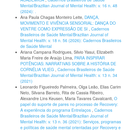
Mental/Brazilian Journal of Mental Health: v. 16 n. 48
(2024): .
Ana Paula Chagas Monteiro Leite,
DANÇA,
MOVIMENTO E VIVÊNCIA SENSORIAL: DANÇA DO
VENTRE COMO EXPRESSÃO DE SI
,
Cadernos
Brasileiros de Saúde Mental/Brazilian Journal of
Mental Health: v. 18 n. 56 (2026): Cadernos Brasileiros
de Saúde Mental
Ariana Campana Rodrigues, Silvio Yasui, Elizabeth
Maria Freire de Araújo Lima,
PARA INSPIRAR
POTÊNCIAS: NARRATIVAS SOBRE A HISTÓRIA DE
CORNÉLIA VLIEG
,
Cadernos Brasileiros de Saúde
Mental/Brazilian Journal of Mental Health: v. 13 n. 34
(2021)
Leonardo Figueiredo Palmeira, Olga Leão, Elias Carim
Neto, Silvana Barreto, Rita de Cassia Ribeiro,
Alexandre Lins Keusen, Maria Tavares Cavalcanti,
O
papel do suporte de pares no processo de Recovery:
A experiência do programa Entrelaços
,
Cadernos
Brasileiros de Saúde Mental/Brazilian Journal of
Mental Health: v. 13 n. 36 (2021): Serviços, programas
e políticas de saúde mental orientadas por Recovery e