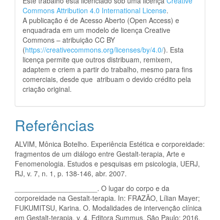
Este trabalho está licenciado sob uma licença
Creative
Commons Attribution 4.0 International License
.
A publicação é de Acesso Aberto (Open Access) e
enquadrada em um modelo de licença Creative
Commons – atribuição CC BY
(
https://creativecommons.org/licenses/by/4.0/
). Esta
licença permite que outros distribuam, remixem,
adaptem e criem a partir do trabalho, mesmo para fins
comerciais, desde que atribuam o devido crédito pela
criação original.
Referências
ALVIM, Mônica Botelho. Experiência Estética e corporeidade:
fragmentos de um diálogo entre Gestalt-terapia, Arte e
Fenomenologia. Estudos e pesquisas em psicologia, UERJ,
RJ, v. 7, n. 1, p. 138-146, abr. 2007.
_____________________. O lugar do corpo e da
corporeidade na Gestalt-terapia. In: FRAZÃO, Lílian Mayer;
FUKUMITSU, Karina. O. Modalidades de intervenção clínica
em Gestalt-terapia. v. 4, Editora Summus, São Paulo: 2016.