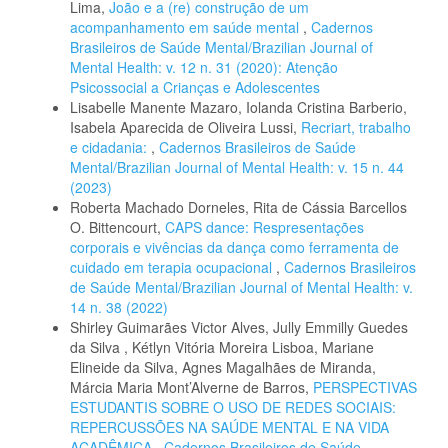
Lima,
João e a (re) construção de um
acompanhamento em saúde mental
,
Cadernos
Brasileiros de Saúde Mental/Brazilian Journal of
Mental Health: v. 12 n. 31 (2020): Atenção
Psicossocial a Crianças e Adolescentes
Lisabelle Manente Mazaro, Iolanda Cristina Barberio,
Isabela Aparecida de Oliveira Lussi,
Recriart, trabalho
e cidadania:
,
Cadernos Brasileiros de Saúde
Mental/Brazilian Journal of Mental Health: v. 15 n. 44
(2023)
Roberta Machado Dorneles, Rita de Cássia Barcellos
O. Bittencourt,
CAPS dance: Respresentações
corporais e vivências da dança como ferramenta de
cuidado em terapia ocupacional
,
Cadernos Brasileiros
de Saúde Mental/Brazilian Journal of Mental Health: v.
14 n. 38 (2022)
Shirley Guimarães Victor Alves, Jully Emmilly Guedes
da Silva , Kétlyn Vitória Moreira Lisboa, Mariane
Elineide da Silva, Agnes Magalhães de Miranda,
Márcia Maria Mont’Alverne de Barros,
PERSPECTIVAS
ESTUDANTIS SOBRE O USO DE REDES SOCIAIS:
REPERCUSSÕES NA SAÚDE MENTAL E NA VIDA
ACADÊMICA
,
Cadernos Brasileiros de Saúde