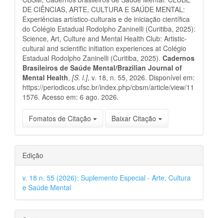
artigo
DE CIÊNCIAS, ARTE, CULTURA E SAÚDE MENTAL:
Experiências artístico-culturais e de iniciação científica
do Colégio Estadual Rodolpho Zaninelli (Curitiba, 2025):
Science, Art, Culture and Mental Health Club: Artistic-
cultural and scientific initiation experiences at Colégio
Estadual Rodolpho Zaninelli (Curitiba, 2025).
Cadernos
Brasileiros de Saúde Mental/Brazilian Journal of
Mental Health
,
[S. l.]
, v. 18, n. 55, 2026. Disponível em:
https://periodicos.ufsc.br/index.php/cbsm/article/view/11
1576. Acesso em: 6 ago. 2026.
Fomatos de Citação
Baixar Citação
Edição
v. 18 n. 55 (2026): Suplemento Especial - Arte, Cultura
e Saúde Mental