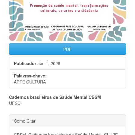
PDF
Publicado:
abr. 1, 2026
Palavras-chave:
ARTE CULTURA
Conteúdo
Cadernos brasileiros de Saúde Mental CBSM
UFSC
do
Detalhes
artigo
Como Citar
do
principal
CBSM, Cadernos brasileiros de Saúde Mental. CLUBE