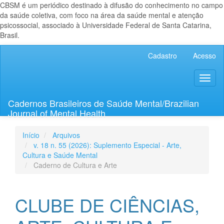
CBSM é um periódico destinado à difusão do conhecimento no campo
da saúde coletiva, com foco na área da saúde mental e atenção
psicossocial, associado à Universidade Federal de Santa Catarina,
Brasil.
Navegação
Cadastro
Acesso
Principal
Conteúdo
Toggl
principal
naviga
Barra
Lateral
Cadernos Brasileiros de Saúde Mental/Brazilian
Journal of Mental Health
Início
Arquivos
v. 18 n. 55 (2026): Suplemento Especial - Arte,
Cultura e Saúde Mental
Caderno de Cultura e Arte
CLUBE DE CIÊNCIAS,