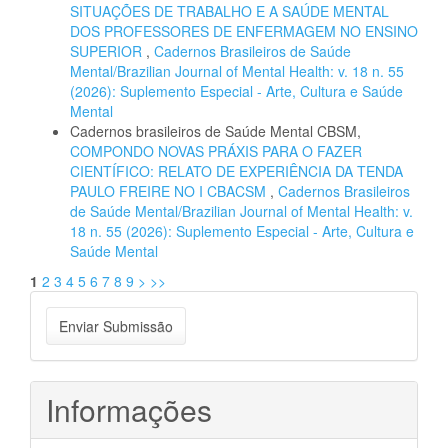
SITUAÇÕES DE TRABALHO E A SAÚDE MENTAL
DOS PROFESSORES DE ENFERMAGEM NO ENSINO
SUPERIOR
,
Cadernos Brasileiros de Saúde
Mental/Brazilian Journal of Mental Health: v. 18 n. 55
(2026): Suplemento Especial - Arte, Cultura e Saúde
Mental
Cadernos brasileiros de Saúde Mental CBSM,
COMPONDO NOVAS PRÁXIS PARA O FAZER
CIENTÍFICO: RELATO DE EXPERIÊNCIA DA TENDA
PAULO FREIRE NO I CBACSM
,
Cadernos Brasileiros
de Saúde Mental/Brazilian Journal of Mental Health: v.
18 n. 55 (2026): Suplemento Especial - Arte, Cultura e
Saúde Mental
1
2
3
4
5
6
7
8
9
>
>>
Enviar
Enviar Submissão
Submissão
Informações