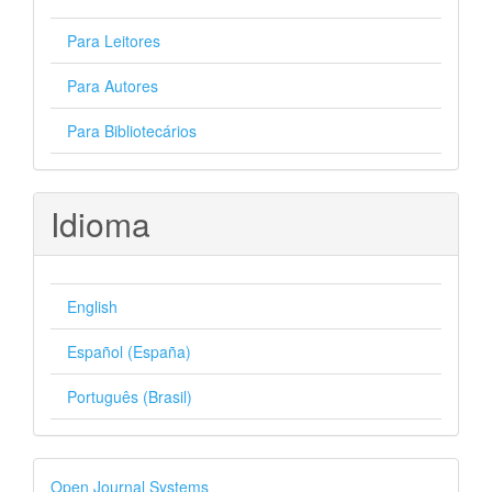
Para Leitores
Para Autores
Para Bibliotecários
Idioma
English
Español (España)
Português (Brasil)
Desenvolvido
Open Journal Systems