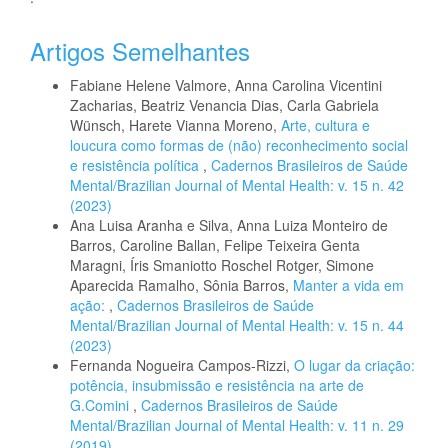
Artigos Semelhantes
Fabiane Helene Valmore, Anna Carolina Vicentini
Zacharias, Beatriz Venancia Dias, Carla Gabriela
Wünsch, Harete Vianna Moreno,
Arte, cultura e
loucura como formas de (não) reconhecimento social
e resistência política
,
Cadernos Brasileiros de Saúde
Mental/Brazilian Journal of Mental Health: v. 15 n. 42
(2023)
Ana Luisa Aranha e Silva, Anna Luiza Monteiro de
Barros, Caroline Ballan, Felipe Teixeira Genta
Maragni, Íris Smaniotto Roschel Rotger, Simone
Aparecida Ramalho, Sônia Barros,
Manter a vida em
ação:
,
Cadernos Brasileiros de Saúde
Mental/Brazilian Journal of Mental Health: v. 15 n. 44
(2023)
Fernanda Nogueira Campos-Rizzi,
O lugar da criação:
potência, insubmissão e resistência na arte de
G.Comini
,
Cadernos Brasileiros de Saúde
Mental/Brazilian Journal of Mental Health: v. 11 n. 29
(2019)