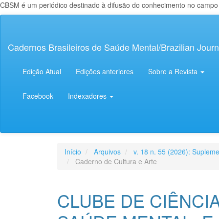
CBSM é um periódico destinado à difusão do conhecimento no campo da
Navegação
Principal
Conteúdo
Cadernos Brasileiros de Saúde Mental/Brazilian Journ
principal
Barra
Lateral
Edição Atual
Edições anteriores
Sobre a Revista
Facebook
Indexadores
Início
Arquivos
v. 18 n. 55 (2026): Supleme
Caderno de Cultura e Arte
CLUBE DE CIÊNCIA