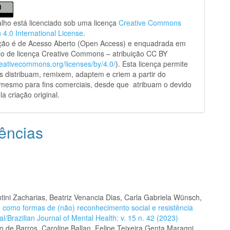
alho está licenciado sob uma licença
Creative Commons
n 4.0 International License
.
ação é de Acesso Aberto (Open Access) e enquadrada em
o de licença Creative Commons – atribuição CC BY
creativecommons.org/licenses/by/4.0/
). Esta licença permite
s distribuam, remixem, adaptem e criem a partir do
 mesmo para fins comerciais, desde que atribuam o devido
la criação original.
ências
ini Zacharias, Beatriz Venancia Dias, Carla Gabriela Wünsch,
ra como formas de (não) reconhecimento social e resistência
/Brazilian Journal of Mental Health: v. 15 n. 42 (2023)
 de Barros, Caroline Ballan, Felipe Teixeira Genta Maragni,