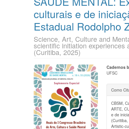
SAÚDE MENTAL: Expe
culturais e de inicia
Estadual Rodolpho Za
Science, Art, Culture and Mental
scientific initiation experience
(Curitiba, 2025)
Barra
Cont
Cadernos b
UFSC
lateral
do
Detal
de
artigo
Como Cit
do
artigos
princi
CBSM, Ca
artigo
ARTE, CU
e de inic
(Curitiba
Artistic-c