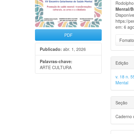
Rodolpho 
Mental/B
Disponíve
https://p
em: 6 ago
PDF
Fomato
Publicado:
abr. 1, 2026
Palavras-chave:
Edição
ARTE CULTURA
v. 18 n. 
Mental
Seção
Caderno d