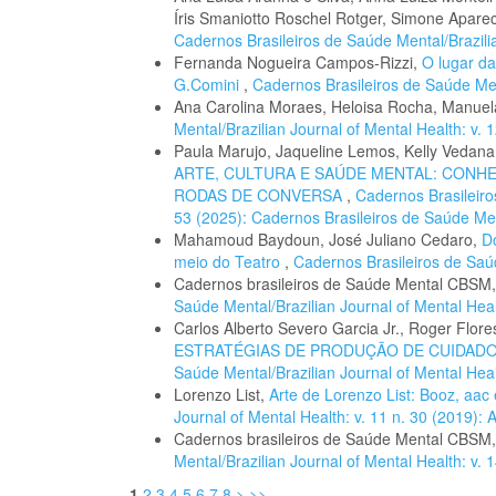
Íris Smaniotto Roschel Rotger, Simone Apare
Cadernos Brasileiros de Saúde Mental/Brazilia
Fernanda Nogueira Campos-Rizzi,
O lugar da
G.Comini
,
Cadernos Brasileiros de Saúde Ment
Ana Carolina Moraes, Heloisa Rocha, Manue
Mental/Brazilian Journal of Mental Health: v. 
Paula Marujo, Jaqueline Lemos, Kelly Vedana,
ARTE, CULTURA E SAÚDE MENTAL: CONH
RODAS DE CONVERSA
,
Cadernos Brasileiro
53 (2025): Cadernos Brasileiros de Saúde Me
Mahamoud Baydoun, José Juliano Cedaro,
D
meio do Teatro
,
Cadernos Brasileiros de Saúd
Cadernos brasileiros de Saúde Mental CBSM
Saúde Mental/Brazilian Journal of Mental Healt
Carlos Alberto Severo Garcia Jr., Roger Flor
ESTRATÉGIAS DE PRODUÇÃO DE CUIDAD
Saúde Mental/Brazilian Journal of Mental Healt
Lorenzo List,
Arte de Lorenzo List: Booz, aac
Journal of Mental Health: v. 11 n. 30 (2019):
Cadernos brasileiros de Saúde Mental CBSM
Mental/Brazilian Journal of Mental Health: v. 
1
2
3
4
5
6
7
8
>
>>