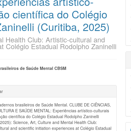
riências artístico-
ção científica do Colégio
ninelli (Curitiba, 2025)
 Health Club: Artistic-cultural and
s at Colégio Estadual Rodolpho Zaninelli
eúdo
rasileiros de Saúde Mental CBSM
hes
ar
pal
dernos brasileiros de Saúde Mental. CLUBE DE CIÊNCIAS,
LTURA E SAÚDE MENTAL: Experiências artístico-culturais
iação científica do Colégio Estadual Rodolpho Zaninelli
, 2025): Science, Art, Culture and Mental Health Club:
D
ultural and scientific initiation experiences at Colégio Estadual