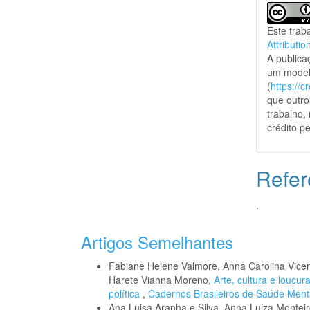
Este trab
Attributio
A public
um model
(
https://
que outro
trabalho,
crédito pe
Refer
.
Artigos Semelhantes
Fabiane Helene Valmore, Anna Carolina Vicent
Harete Vianna Moreno,
Arte, cultura e loucu
política
,
Cadernos Brasileiros de Saúde Mental
Ana Luisa Aranha e Silva, Anna Luiza Monteiro