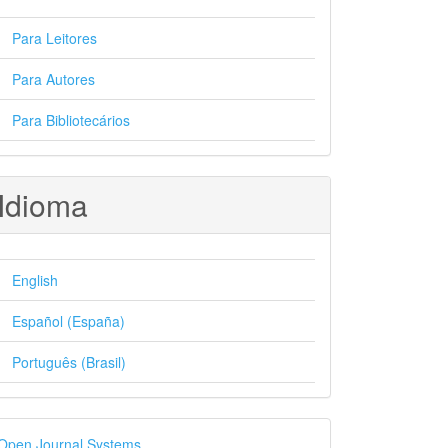
Para Leitores
Para Autores
Para Bibliotecários
Idioma
English
Español (España)
Português (Brasil)
esenvolvido
Open Journal Systems