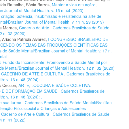
cida Ramalho, Sônia Barros,
Manter a vida em ação:
,
n Journal of Mental Health: v. 15 n. 44 (2023)
 criação: potência, insubmissão e resistência na arte de
al/Brazilian Journal of Mental Health: v. 11 n. 29 (2019)
la Moraes,
Caderno de Arte
,
Cadernos Brasileiros de Saúde
12 n. 32 (2020)
 Ariadna Patrícia Alvarez,
I CONGRESSO BRASILEIRO DE
ECENDO OS TEMAS DAS PRODUÇÕES CIENTÍFICAS DAS
s de Saúde Mental/Brazilian Journal of Mental Health: v. 17 n.
ntal
o Fundo do Inconsciente: Promovendo a Saúde Mental por
e Mental/Brazilian Journal of Mental Health: v. 12 n. 32 (2020)
,
CADERNO DE ARTE E CULTURA
,
Cadernos Brasileiros de
h: v. 16 n. 48 (2024): .
es Ceccon,
ARTE, LOUCURA E SAÚDE COLETIVA:
O E DE FORMAÇÃO EM SAÚDE
,
Cadernos Brasileiros de
h: v. 16 n. 48 (2024): .
 e sua turma
,
Cadernos Brasileiros de Saúde Mental/Brazilian
 Atenção Psicossocial a Crianças e Adolescentes
,
Caderno de Arte e Cultura
,
Cadernos Brasileiros de Saúde
14 n. 41 (2022)