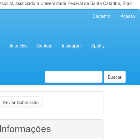
cial, associado à Universidade Federal de Santa Catarina, Brasil.
Cadastro
Acesso
Anúncios
Contato
Instagram
Spotify
Buscar
nviar
Enviar Submissão
ubmissão
Informações