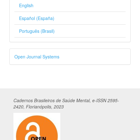
English
Español (España)
Português (Brasil)
Desenvolvido
Open Journal Systems
por
Cadernos
Br
asileiros
de Saúde Mental, e-ISSN 2595-
2420, Florianópolis, 2023