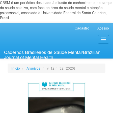
CBSM é um periódico destinado à difusão do conhecimento no campo
da saúde coletiva, com foco na área da saúde mental e atenção
psicossocial, associado à Universidade Federal de Santa Catarina,
Brasil.
Navegação
Cadastro
Acesso
Principal
Conteúdo
Toggl
principal
naviga
Barra
Lateral
Cadernos Brasileiros de Saúde Mental/Brazilian
Journal of Mental Health
Início
Arquivos
v. 12 n. 32 (2020)