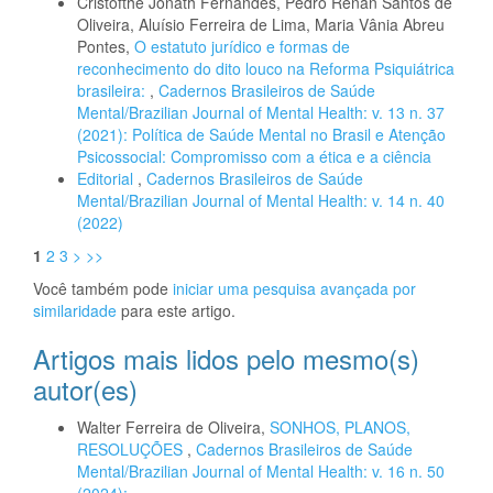
Cristofthe Jonath Fernandes, Pedro Renan Santos de
Oliveira, Aluísio Ferreira de Lima, Maria Vânia Abreu
Pontes,
O estatuto jurídico e formas de
reconhecimento do dito louco na Reforma Psiquiátrica
brasileira:
,
Cadernos Brasileiros de Saúde
Mental/Brazilian Journal of Mental Health: v. 13 n. 37
(2021): Política de Saúde Mental no Brasil e Atenção
Psicossocial: Compromisso com a ética e a ciência
Editorial
,
Cadernos Brasileiros de Saúde
Mental/Brazilian Journal of Mental Health: v. 14 n. 40
(2022)
1
2
3
>
>>
Você também pode
iniciar uma pesquisa avançada por
similaridade
para este artigo.
Artigos mais lidos pelo mesmo(s)
autor(es)
Walter Ferreira de Oliveira,
SONHOS, PLANOS,
RESOLUÇÕES
,
Cadernos Brasileiros de Saúde
Mental/Brazilian Journal of Mental Health: v. 16 n. 50