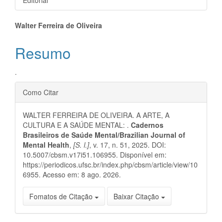
Editorial
Conteúdo
Walter Ferreira de Oliveira
do
Resumo
artigo
.
principal
Detalhes
Como Citar
do
WALTER FERREIRA DE OLIVEIRA. A ARTE, A
artigo
CULTURA E A SAÚDE MENTAL: .
Cadernos
Brasileiros de Saúde Mental/Brazilian Journal of
Mental Health
,
[S. l.]
, v. 17, n. 51, 2025. DOI:
10.5007/cbsm.v17i51.106955. Disponível em:
https://periodicos.ufsc.br/index.php/cbsm/article/view/10
6955. Acesso em: 8 ago. 2026.
Fomatos de Citação
Baixar Citação