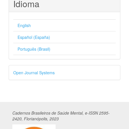
Idioma
English
Español (España)
Português (Brasil)
Desenvolvido
Open Journal Systems
por
Cadernos
Br
asileiros
de Saúde Mental, e-ISSN 2595-
2420, Florianópolis, 2023