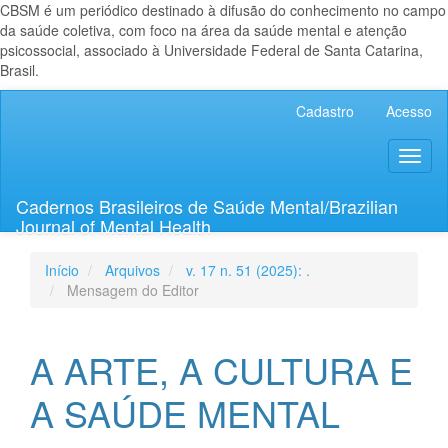
CBSM é um periódico destinado à difusão do conhecimento no campo
da saúde coletiva, com foco na área da saúde mental e atenção
psicossocial, associado à Universidade Federal de Santa Catarina,
Brasil.
Navegação
Cadastro
Acesso
Principal
Conteúdo
Toggl
principal
naviga
Barra
Lateral
Cadernos Brasileiros de Saúde Mental/Brazilian
Journal of Mental Health
Início
Arquivos
v. 17 n. 51 (2025): .
Mensagem do Editor
A ARTE, A CULTURA E
A SAÚDE MENTAL